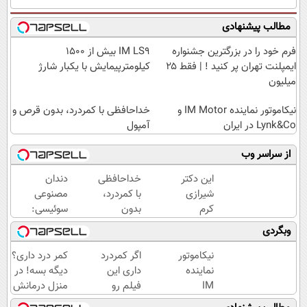
مطالب پیشنهادی
فرم خود را در بزرگترین جشنواره
IM LS9 بیش از 1500
ایمپلنت تهران پر کنید ! | فقط ۲۵
کیلومترپیمایش با یکبار شارژ
میلیون
نیکاموتور نماینده IM Motor و
خداحافظی با کمردرد، بدون قرص و
Lynk&Co در ایران
آمپول
از سراسر وب
این دکتر
خداحافظی
دندان
شیرازی
با کمردرد،
مصنوعی
کرم
بدون
سوئیسی:
ترمیم
قرص و
جدیدترین
وبگردی
زخم
آمپول
فناوری
ایرانی را
اروپا،
نیکاموتور
اگر کمردرد
کمر درد داری؟
ساخت!!!
سبک و
نماینده
داری این
دیگه بسه! در
مقاوم |
IM
فیلم رو
منزل درمانش
پرداخت
Motor و
ببین!
کن