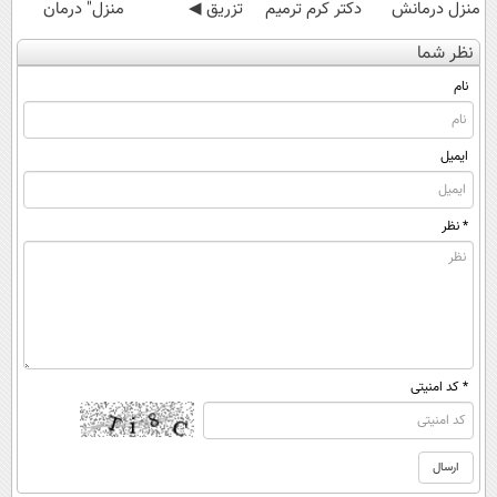
منزل درمانش
دکتر کرم ترمیم
تزریق ◀
منزل" درمان
کن
کننده 23 روزه
پرسش‌نامه رو پر
کنی؟ (◂فیلم +
نظر شما
(◀پرسش‌نامه)
ساخت!
کن ▶
◂پرسش‌نامه)
نام
ایمیل
* نظر
* کد امنیتی