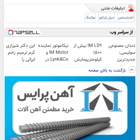
اعتبارسنجی
دیزل ژنراتور
بوکینگ
از سراسر وب
دندان مصنوعی
IM LS9 بیش از
نیکاموتور نماینده
این دکتر شیرازی
سوئیسی:
1500
IM Motor و
کرم ترمیم زخم
جدیدترین
کیلومترپیمایش
Lynk&Co در
ایرانی را
فناوری اروپا،
با یکبار شارژ
ایران
ساخت!!!
بازگشت به بالای صفحه
سبک و مقاوم |
پرداخت قسطی