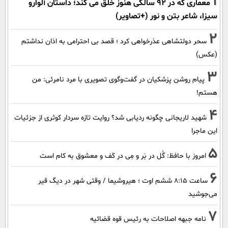
1
معماری که در 92 سالگی هنوز خلق می کند؛ داستان آلوارو
سیزا، شاعر بتن و نور (+تصاویر)
2
سحر دولتشاهی عذرخواهی کرد ؛ قصد بی احترامی به اذان نداشتم
(عکس)
3
پیام روشن پزشکیان در گفت‌و‌گوی تصویری با مرد نامرئی: من
هستم!
4
شهید لاریجانی چگونه ردیابی شد؟ روایت تازه سردار کوثری از جزئیات
این ماجرا
5
امروز با حافظ: گُل در بَر و مِی در کَف و معشوق به کام است
6
ساعت ۸:۱۵ ششم اوت ؛ هیروشیما / وقتی شهر در دیگ قیر
می‌جوشید
7
نامه جبهه اصلاحات به رئیس قوه قضائیه