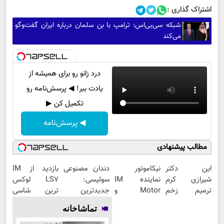
اشتراک گذاری :
شبکه سی‌بی‌اس: ترامپ با بن سلمان درباره ایران گفت‌وگو
می‌کند
درد زانو رو برای همیشه از
یادت ببر! ◀ پرسش‌نامه رو
تکمیل کن ▶
◀ پرسش‌نامه
مطالب پیشنهادی
این دکتر
نیکاموتور
دندان مصنوعی
بازدید از IM
شیرازی کرم
نماینده IM
سوئیسی:
LS7 لوکس
ترمیم زخم
Motor و
جدیدترین
ترین شاسی
ایرانی را
Lynk&Co در
فناوری اروپا،
بلند برقی ایران
تماشاخانه
ساخت!!!
ایران
سبک و مقاوم |
در باشگاه
پرداخت قسطی
انقلاب