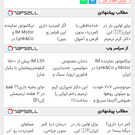
‌گزارش خطا در خبر
مطالب پیشنهادی
برای اولین بار در
خداحافظی با
اگر کمردرد داری
نیکاموتور نماینده
ایران🇮🇷 این
کمردرد، بدون
این فیلم رو
IM Motor و
دکتر کرم ترمیم
قرص و آمپول
ببین!
Lynk&Co در
کننده 23 روزه
◗پرسش‌نامه رو
ایران
از سراسر وب
ساخت!
پر کن◖
نیکاموتور نماینده IM
دندان مصنوعی
IM LS9 بیش از 1500
Motor و Lynk&Co در
سوئیسی: جدیدترین
کیلومترپیمایش با یکبار
ایران
فناوری اروپا، سبک و
شارژ
مقاوم | پرداخت
میدونستی 207 خودت
این دکتر شیرازی کرم
جای بخیه داری؟؟ فقط
قسطی
رو میتونی روهوا
ترمیم زخم ایرانی را
در 3 هفته ترمیمش
بفروشی؟اینجا سریع و
ساخت!!!
کن!😍
راحت بفروش
مطالب پیشنهادی
کمر درد داری؟
برای اولین بار در
درمان درد کمر
میخوای
دیگه بسه! در
ایران🇮🇷 این
بدون جراحی،
کمردردت رو "در