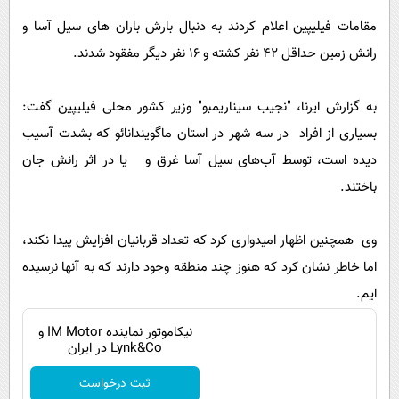
پیامک
سرگرمی
مقامات فیلیپین اعلام کردند به دنبال بارش باران های سیل آسا و
روانشناسی
فناوری
رانش زمین حداقل ۴۲ نفر کشته و ۱۶ نفر دیگر مفقود شدند.
آشپزی
گوناگون
دانلود
به گزارش ایرنا، "نجیب سیناریمبو" وزیر کشور محلی فیلیپین گفت:
حوادث
بسیاری از افراد در سه شهر در استان ماگویندانائو که بشدت آسیب
محیط زیست
دیده است، توسط آب‌های سیل آسا غرق و یا در اثر رانش جان
سلامت
باختند.
فرهنگی
وی همچنین اظهار امیدواری کرد که تعداد قربانیان افزایش پیدا نکند،
بین الملل
اما خاطر نشان کرد که هنوز چند منطقه وجود دارند که به آنها نرسیده
اجتماعی
ایم.
حیات وحش
نیکاموتور نماینده IM Motor و
سیاست خارجی
Lynk&Co در ایران
ثبت درخواست