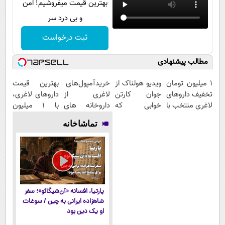
بهترین قیمت میفروشیم! امن
و بی درد سر
ثبت درخواست
مطالب پیشنهادی
۱ میلیون تومان
ویدیو هولناک از
خریدآمپول‌های
بهترین قیمت
تخفیف داروهای
جوان کارتن
لاغری از
داروهای لاغری،
لاغری منتخب با
خوابی که
داروخانه های
با ۱ میلیون
ارسال از
میلیاردر شد.
اطرافت، ارسال
تخفیف و ارسال
تماشاخانه
داروخانه
آموزش رایگان
فوری همراه با
از داروخانه‌
نزدیکت
پک یخ!
پارتیا، افسانه «آن‌شیگائو»؛ سفر
شاهزاده ایرانی به چین / سوغات
او یک دین بود