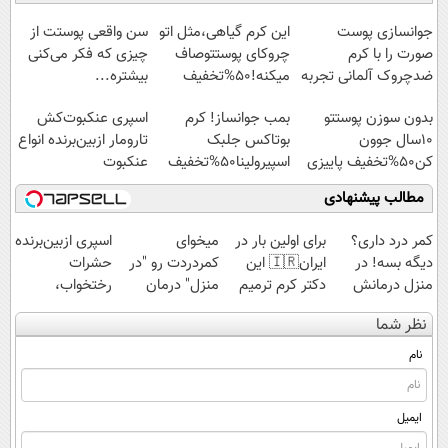
آموزش رایگان
◗پرسش‌نامه◖
عنکبوت
نداری امتحانش
مجانیه
جوانسازی پوست
این کرم گیاهی،مثل اتو
سن واقعی پوستت از
صورت را با کرم
چروکای پوستتوصاف
چیزی که فکر می‌کنی
ضدچروک آلمانی تجربه
میکنه!50%تخفیف
بیشتره...
کنید!
بدون سوزن پوستتو
بمب جوانساز! کرم
اسپری عنکبوت‌‌کش
10سال جوون
بوتاکس جلبک
تارومار ازبین‌برنده انواع
کن50%تخفیف پاییزی
اسپیرولینا50%تخفیف
عنکبوت
مطالب پیشنهادی
کمر درد داری؟
برای اولین بار در
میخوای
اسپری ازبین‌برنده
دیگه بسه! در
ایران🇮🇷 این
کمردردت رو "در
حشرات
منزل درمانش
دکتر کرم ترمیم
منزل" درمان
رختخواب،
کن
کننده 23 روزه
کنی؟ (◂فیلم +
مناسب برای
نظر شما
(◀پرسش‌نامه)
ساخت!
◂پرسش‌نامه)
مقابله با انواع
ساس
نام
ایمیل