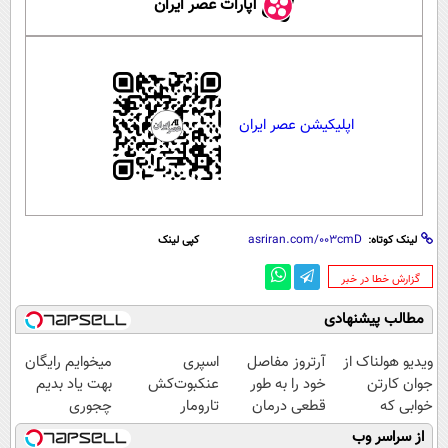
آپارات عصر ایران
اپلیکیشن عصر ایران
لینک کوتاه:
کپی لینک
‌گزارش خطا در خبر
مطالب پیشنهادی
ویدیو هولناک از
آرتروز مفاصل
اسپری
میخوایم رایگان
جوان کارتن
خود را به طور
عنکبوت‌‌کش
بهت یاد بدیم
خوابی که
قطعی درمان
تارومار
چجوری
میلیاردر شد.
کنید!
ازبین‌برنده انواع
پولدارشی! باور
از سراسر وب