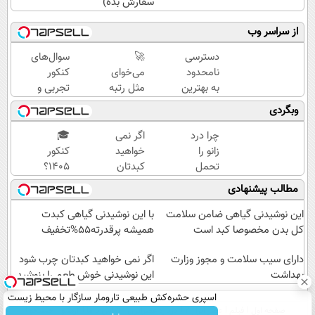
سفارش بده)
از سراسر وب
دسترسی
🚀
سوال‌های
نامحدود
می‌خوای
کنکور
به بهترین
مثل رتبه
تجربی و
آموزش‌ها
برترا
ریاضی در
وبگردی
تا روز
بدرخشی؟
پکیج ماز
کنکور
جمع‌بندی
چرا درد
اگر نمی
🎓
تابستون
زانو را
خواهید
کنکور
رایگان
تحمل
کبدتان
۱۴۰5؟
ماز 📚
می‌کنی؟
چرب
ماز
مطالب پیشنهادی
خیلی
شود این
تابستون
ساده
نوشیدنی
و تو یک
این نوشیدنی گیاهی ضامن سلامت
با این نوشیدنی گیاهی کبدت
درمنزل
خوش
هفتع
کل بدن مخصوصا کبد است
همیشه پرقدرته55%تخفیف
درمانش
طعم را
جمع
کن
دارای سیب سلامت و مجوز وزارت
بنوشید
میکنه
اگر نمی خواهید کبدتان چرب شود
بهداشت
🏆
این نوشیدنی خوش طعم را بنوشید
اسپری حشره‌کش طبیعی تارومار سازگار با محیط زیست
صفحه اول
فیلم
عصر ایران۲
درباره عصرایران
تماس با ما
آرشیو
جستجو
و با محافظت طبیعی