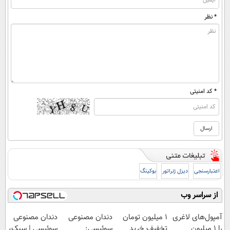
* نظر
* کد امنیتی
اعتبارسنجی
دیزل ژنراتور
بوکینگ
از سراسر وب
آمپول‌های لاغری
1 میلیون تومان
دندان مصنوعی
دندان مصنوعی
را ۱ میلیون
تخفیف خرید
سوئیسی:
سوئیسی | سبک،