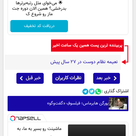
🌟 می‌خوای مثل رتبه‌برترها
بدرخشی؟ همین الان دوره جت
ماز رو شروع ک
دریافت کد تخفیف
پربیننده ترین پست همین یک ساعت اخیر
نعیمه نظام دوست در 27 سال پیش
خبر بعد
نظرات کاربران
خبر قبل
اشتراک گذاری :
یورگن هابرماس؛ فیلسوفِ «گفت‌وگو»
ماشینت رو بسپر به ما، به