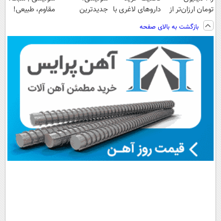
تومان ارزان‌تر از
داروهای لاغری با
جدیدترین
مقاوم، طبیعی!
همه‌جا بخر!
ارسال از
فناوری اروپا،
ویزیت
بازگشت به بالای صفحه
داروخانه و پک
سبک و مقاوم |
رایگان+پرداخت
یخ!
پرداخت قسطی
اقساطی😍