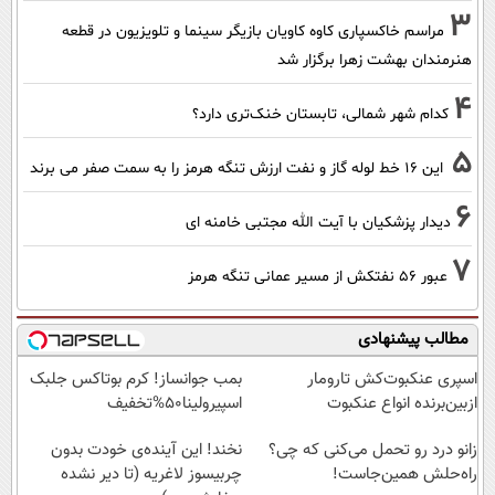
3
مراسم خاکسپاری کاوه کاویان بازیگر سینما و تلویزیون در قطعه
هنرمندان بهشت زهرا برگزار شد
4
کدام شهر شمالی، تابستان خنک‌تری دارد؟
5
این 16 خط لوله گاز و نفت ارزش تنگه هرمز را به سمت صفر می برند
6
دیدار پزشکیان با آیت الله مجتبی خامنه ای
7
عبور ۵۶ نفتکش از مسیر عمانی تنگه هرمز
مطالب پیشنهادی
اسپری عنکبوت‌‌کش تارومار
بمب جوانساز! کرم بوتاکس جلبک
ازبین‌برنده انواع عنکبوت
اسپیرولینا50%تخفیف
زانو درد رو تحمل می‌کنی که چی؟
نخند! این آینده‌ی خودت بدون
راه‌حلش همین‌جاست!
چربیسوز لاغریه (تا دیر نشده