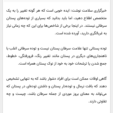
پیامک
سرگرمی
خبرگزاری سلامت نوشت: ایده خوبی است که هر گونه تغییر را به یک
روانشناسی
فناوری
متخصص اطلاع دهید، اما باید بدانید که بسیاری از توده‌های پستان
آشپزی
گوناگون
سرطانی نیستند. در اینجا برخی از شاخص‌ها برای این که چه زمانی نیاز
دانلود
حوادث
به غربالگری دارید، آورده شده است.
محیط زیست
توده پستانی تنها علامت سرطان پستان نیست و توده سرطانی اغلب با
سلامت
ناهنجاری‌های دیگری در پستان مانند تغییر رنگ، فرورفتگی، خطوط،
فرهنگی
جمع شدن یا ترشحات خود به خود از نوک پستان همراه است.
بین الملل
اجتماعی
گاهی اوقات ممکن است برای افراد دشوار باشد که به تنهایی تشخیص
دهند که بافت نرمال و توده‌دار پستان و داشتن توده‌ای در پستان که
حیات وحش
می‌تواند به معنای بروز موردی از جمله سرطان باشد، چیست و چه
سیاست خارجی
تفاوتی دارند.