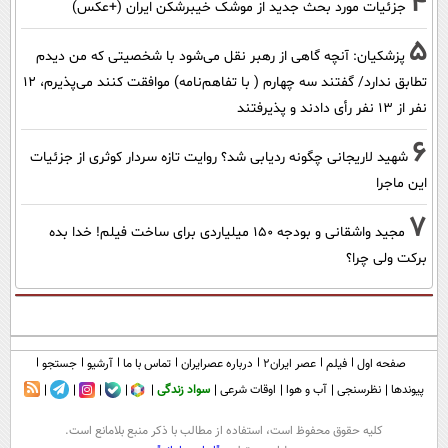
4
جزئیات مورد بحث جدید از موشک خیبرشکن ایران (+عکس)
5
پزشکیان‌: آنچه گاهی از رهبر نقل می‌شود با شخصیتی که من دیدم
تطابق ندارد/ گفتند سه چهارم ( با تفاهم‌نامه) موافقت کنند می‌پذیرم، 12
نفر از 13 نفر رأی دادند و پذیرفتند
6
شهید لاریجانی چگونه ردیابی شد؟ روایت تازه سردار کوثری از جزئیات
این ماجرا
7
مجید واشقانی و بودجه 150 میلیاردی برای ساخت فیلم! خدا بده
برکت ولی چرا؟
صفحه اول
فیلم
عصر ایران۲
درباره عصرایران
تماس با ما
آرشیو
جستجو
پیوندها
نظرسنجی
آب و هوا
اوقات شرعی
سواد زندگی
كليه حقوق محفوظ است، استفاده از مطالب با ذكر منبع بلامانع است.