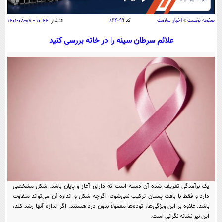
سیاسی
اقتصاد
صفحه نخست
»
اخبار سلامت
کد
۸۶۴۰۹۹
انتشار:
۱۰:۴۴ - ۰۸-۰۸-۱۴۰۱
جامعه
اقتصادی
علائم سرطان سینه را در خانه بررسی کنید
ورزشی
اجتماعی
خودرو
بین الملل
حوادث
فرهنگ و هنر
سیاست خارجی
سلامت
علم و دانش
یک برش دانایی
قرآن
فناوری و It
محیط زیست
گوناگون
علمی
سفر و تفریح
فیلم
سرگرمی
اخبار کریپتو
عصر ایران 2
اقتصاد
باشگاه مغز
یک برآمدگی تعریف شده آن دسته است که دارای آغاز و پایان باشد. شکل مشخصی
آموزش زبان
خواندنی ها و دیدنی ها
ورزش
مجله تصویری سلاح
دارد و فقط با بافت پستان ترکیب نمی‌شود، اگرچه شکل و اندازه آن می‌تواند متفاوت
باشد. علاوه بر این ویژگی‌ها، توده‌ها معمولاً بدون درد هستند. اگر اندازه آنها رشد کند،
داستان کوتاه
سیاست
این نیز نشانه نگرانی است.