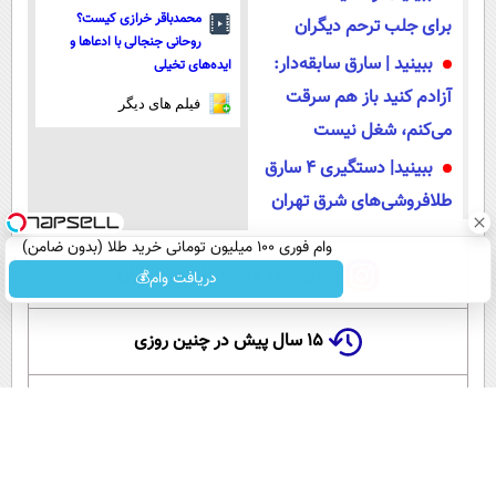
محمدباقر خرازی کیست؟
برای جلب ترحم دیگران
روحانی جنجالی با ادعاها و
ببینید | سارق سابقه‌دار:
ایده‌های تخیلی
آزادم کنید باز هم سرقت
فیلم های دیگر
می‌کنم، شغل نیست
ببینید| دستگیری ۴ سارق
طلافروشی‌های شرق تهران
وام فوری 100 میلیون تومانی خرید طلا (بدون ضامن)
عضویت در اینستاگرام عصر ایران
دریافت وام💰
۱۵ سال پیش در چنین روزی
این لحظه با حافظ
گلستان سعدی