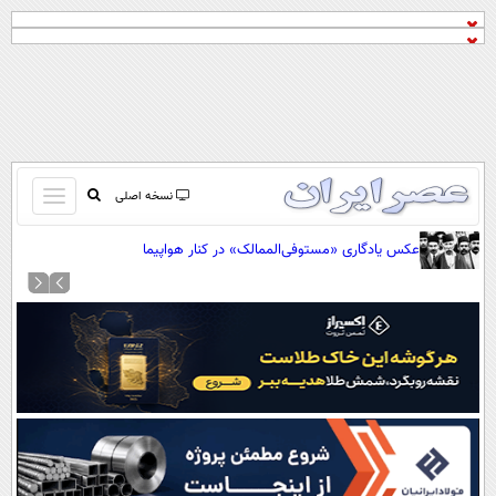
باز
نسخه اصلی
و
صفحه اول
عکس یادگاری «مستوفی‌الممالک» در کنار هواپیما
بسته
تماس با ما
کردن
آرشیو
منو
جستجو
نظرسنجی
آب و هوا
اوقات شرعی
پیوند ها
سواد زندگی