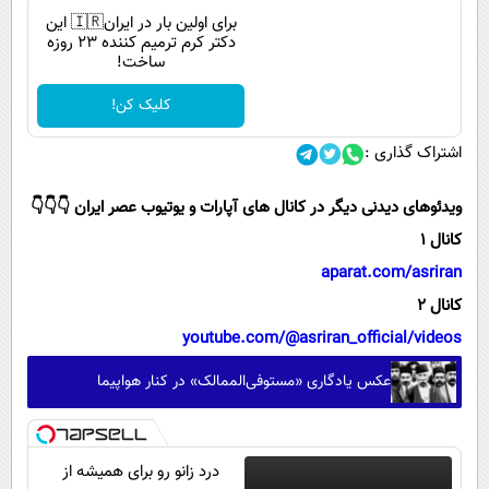
برای اولین بار در ایران🇮🇷 این
دکتر کرم ترمیم کننده 23 روزه
ساخت!
کلیک کن!
اشتراک گذاری :
ویدئوهای دیدنی دیگر در کانال های آپارات و یوتیوب عصر ایران 👇👇👇
کانال 1
aparat.com/asriran
کانال 2
youtube.com/@asriran_official/videos
عکس یادگاری «مستوفی‌الممالک» در کنار هواپیما
درد زانو رو برای همیشه از