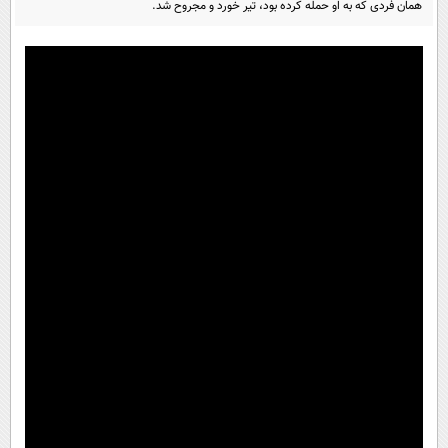
همان فردی که به او حمله کرده بود، تیر خورد و مجروح شد.
پیامک
سرگرمی
روانشناسی
فناوری
آشپزی
گوناگون
دانلود
حوادث
محیط زیست
سلامت
فرهنگی
بین الملل
اجتماعی
حیات وحش
سیاست خارجی