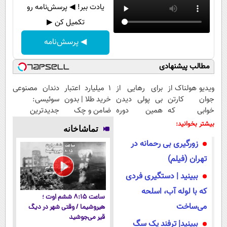
یادت ببر! ◀ پرسش‌نامه رو
تکمیل کن ▶
◀ پرسش‌نامه
مطالب پیشنهادی
ویدیو هولناک از
برای رهایی از
۱ میلیارد اعتبار
دندان مصنوعی
جوان کارتن
بی پولی دیدن
خرید طلا | بدون
سوئیسی:
خوابی که
همین دوره
ضامن و چک
جدیدترین
میلیاردر شد.
رایگان کافیه!
فناوری اروپا،
بیشتر بخوانید:
تماشاخانه
آموزش رایگان
(شمارتو وارد
سبک و مقاوم |
زورگیری بی رحمانه در
کن)
پرداخت قسطی
تهران (فیلم)
ببینید | دستگیری فردی
که با لوله آب، اسلحه
ساعت ۸:۱۵ ششم اوت ؛
می‌ساخت
هیروشیما / وقتی شهر در دیگ
قیر می‌جوشید
ببینید| ترفند یک سگ