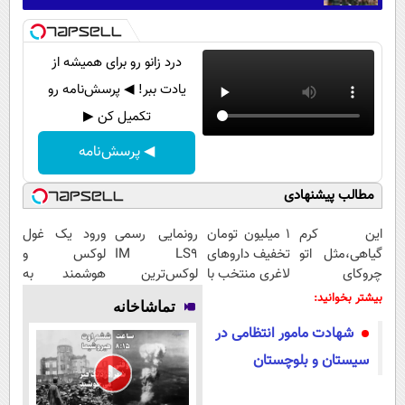
درد زانو رو برای همیشه از
یادت ببر! ◀ پرسش‌نامه رو
تکمیل کن ▶
◀ پرسش‌نامه
مطالب پیشنهادی
این کرم
۱ میلیون تومان
رونمایی رسمی
ورود یک غول
گیاهی،مثل اتو
تخفیف داروهای
IM LS9
لوکس و
چروکای
لاغری منتخب با
لوکس‌ترین
هوشمند به
پوستتوصاف
ارسال از
EREV در ایران
ایران، IM LS9
بیشتر بخوانید:
تماشاخانه
میکنه!50%تخفیف
داروخانه
رسماً رونمایی
شهادت مامور انتظامی در
نزدیکت
شد
سیستان و بلوچستان