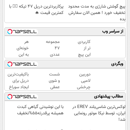
پیچ گوشتی شارژی به مدت محدود
پرکاربردترین دریل 47 تیکه 👈🏻 با
تخفیف خورد ! همین الان سفارش
کمترین قیمت 🔥
بده
از سراسر وب
کاربردی
مجموعه
هر
تر از
47
خونه‌ای
این پیچ
عددی
به این
گوشتی
دریل
دریل
وبگردی
نداریم!
پیچ
پرکاربرد
47
گوشتی
نیاز
دوربین
شست
باکیفیت‌ترین
تیکه
شارژی
داره😍
لامپی
و شوی
دریل برای
کاربردی
(تخفیف
با
چرخشی
عمقی
ایجاد سوراخ
با
به مدت
تخفیف
360
کبد با
😱
مطالب پیشنهادی
ضمانت
محدود)
بخر😉
درجه
دمنوش
بازگشت
👌🏻
فقط
سم
لوکس‌ترین شاسی‌بلند EREV در
با این نوشیدنی گیاهی کبدت
امروز
زدای
ایران، توسط نیکا موتور رونمایی
همیشه پرقدرته55%تخفیف
حراج
گیاهی
شد!
شد🔥