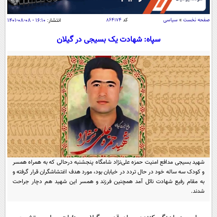
سیاسی
اقتصاد
صفحه نخست
»
سیاسی
کد
۸۶۴۱۷۴
انتشار:
۱۶:۱۰ - ۰۸-۰۸-۱۴۰۱
جامعه
اقتصادی
سپاه: شهادت یک بسیجی در گیلان
ورزشی
اجتماعی
خودرو
بین الملل
حوادث
فرهنگ و هنر
سیاست خارجی
سلامت
علم و دانش
یک برش دانایی
قرآن
فناوری و It
محیط زیست
گوناگون
علمی
سفر و تفریح
فیلم
سرگرمی
اخبار کریپتو
شهید بسیجی‌ مدافع امنیت حمزه علی‌نژاد شامگاه پنجشنبه درحالی که به همراه همسر
عصر ایران 2
اقتصاد
باشگاه مغز
و کودک سه ساله خود در حال تردد در خیابان بود، مورد هدف اغتشاشگران قرار گرفته و
به مقام رفیع شهادت نائل آمد همچنین فرزند و همسر این شهید هم دچار جراحت
آموزش زبان
خواندنی ها و دیدنی ها
ورزش
مجله تصویری سلاح
شدند.
داستان کوتاه
سیاست