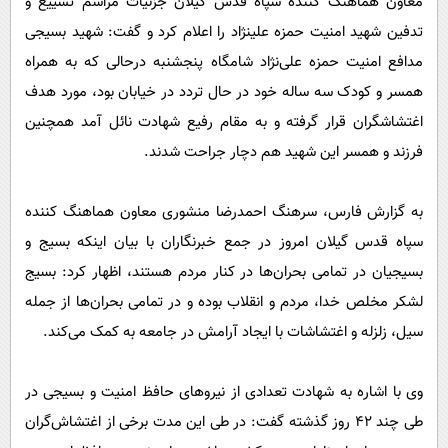
معاون هماهنگ کننده سپاه قدس گیلان جزئیات مراسم تشییع و
پیامک
سرگرمی
تدفین شهید امنیت حمزه علینژاد را اعلام کرد و گفت: شهید بسیجی‌
روانشناسی
فناوری
مدافع امنیت حمزه علی‌نژاد شامگاه پنجشنبه درحالی که به همراه
آشپزی
گوناگون
همسر و کودک سه ساله خود در حال تردد در خیابان بود، مورد هدف
دانلود
اغتشاشگران قرار گرفته و به مقام رفیع شهادت نائل آمد همچنین
حوادث
فرزند و همسر این شهید هم دچار جراحت شدند.
محیط زیست
سلامت
به گزارش فارس، سرهنگ احمدرضا منشوری معاون هماهنگ کننده
فرهنگی
سپاه قدس گیلان امروز در جمع خبرنگاران با بیان اینکه بسیج و
بین الملل
بسیجیان در تمامی بحران‌ها در کنار مردم هستند، اظهار کرد: بسیج
لشکر مخلص خدا، مردم و انقلاب بوده و در تمامی بحران‌ها از جمله
اجتماعی
سیل، زلزله و اغتشاشات با ایجاد آرامش در جامعه به کمک می‌کند.
حیات وحش
سیاست خارجی
وی با اشاره به شهادت تعدادی از نیروهای حافظ امنیت و بسیجی در
طی چند ۴۲ روز گذشته گفت: در طی این مدت برخی از اغتشاش‌گران