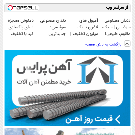
از سراسر وب
دندان مصنوعی
آمپول های
دندان مصنوعی
دمنوش معجزه
سوئیسی | سبک،
لاغری با یک
سوئیسی:
آسای پاکسازی
مقاوم، طبیعی!
میلیون تخفیف |
جدیدترین
کبد با تخفیف
ویزیت
ارسال از
فناوری اروپا،
ویژه
بازگشت به بالای صفحه
رایگان+پرداخت
داروخانه های
سبک و مقاوم |
اقساطی😍
معتبر
پرداخت قسطی