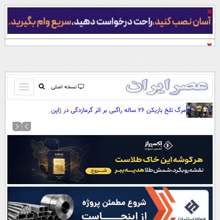
باز
نسخه اصلی
و
صفحه اول
مرگ تلخ بازیکن ۲۶ ساله راگبی بر اثر گرمازدگی در ژاپن
بسته
تماس با ما
کردن
آرشیو
منو
جستجو
نظرسنجی
آب و هوا
اوقات شرعی
پیوند ها
سواد زندگی