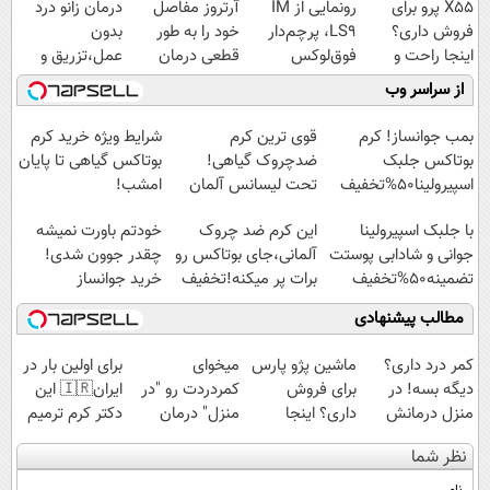
X55 پرو برای
رونمایی از IM
آرتروز مفاصل
درمان زانو درد
فروش داری؟
LS9، پرچم‌دار
خود را به طور
بدون
اینجا راحت و
فوق‌لوکس
قطعی درمان
عمل،تزریق و
سریع بفروشش
EREV وارد بازار
کنید!
دارو
از سراسر وب
ایران شد
◗پرسش‌نامه◖
(◂پرسش‌نامه)
بمب جوانساز! کرم
قوی ترین کرم
شرایط ویژه خرید کرم
بوتاکس جلبک
ضدچروک گیاهی!
بوتاکس گیاهی تا پایان
اسپیرولینا50%تخفیف
تحت لیسانس آلمان
امشب!
(40%تخفیف زمستانی)
با جلبک اسپیرولینا
این کرم ضد چروک
خودتم باورت نمیشه
جوانی و شادابی پوستت
آلمانی،جای بوتاکس رو
چقدر جوون شدی!
تضمینه50%تخفیف
برات پر میکنه!تخفیف
خرید جوانساز
تا امشب
اسپیرولینا با تخفیف
مطالب پیشنهادی
ویژه
کمر درد داری؟
ماشین پژو پارس
میخوای
برای اولین بار در
دیگه بسه! در
برای فروش
کمردردت رو "در
ایران🇮🇷 این
منزل درمانش
داری؟ اینجا
منزل" درمان
دکتر کرم ترمیم
کن
سریع بفروشش
کنی؟ (◂فیلم +
کننده 23 روزه
نظر شما
(◀پرسش‌نامه)
◂پرسش‌نامه)
ساخت!