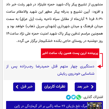
منشوری از تشییع پیکر پاک شهید حمزه علینژاد در شهر رشت خبر داد
و افزود: آیین تشییع و بدرقه پیکر مطهر این شهید والامقام ساعت
۸:۳۰ فردا ۹ آبان‌ماه از مقابل سپاه ناحیه رشت (پل عراق) به سمت
میدان فرهنگ و میدان شهرداری (شهدای سرپل ذهاب) خواهد بود و
همچنین مراسم تدفین پیکر پاک شهید امنیت حمزه علی نژاد ساعت۱۴
روز دوشنبه در روستای حاجی بکنده خشکبیجار برگزار می گردد.
پربیننده ترین پست همین یک ساعت اخیر
دستگیری چهار متهم قتل حمیدرضا رجب‌زاده پس از
شناسایی خودروی ربایش
خبر بعد
نظرات کاربران
خبر قبل
اشتراک گذاری :
مرگ تلخ بازیکن ۲۶ ساله راگبی بر اثر گرمازدگی در ژاپن