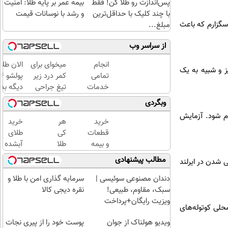
پس‌اندازت رو طلا کن! فقط
بیمه عمر بر پایه طلا: امنیت
با چند کلیک با حداقل‌ترین
و رشد با نوسانات قیمت
سگزارم که باعث
مبلغ...
از سراسر وب
انجام
میخوای برای
الان طلا
ز و شبیه به یک
تمامی
کمر درد زیر
خدمات
تیغ جراحی
دیگه بده
خودرویی
بری؟!
سرمایه‌گ
وبگردی
در محل
◗پرسش‌نامه
طلا با ا
ام شود. آزمایش
با یدک
رو پر کن◖
بی‌بهره
خرید
هر
خرید
دات کام
قطعات
کی
طلای
و بیمه
طلا
آبشده
ماشین
داره،
حتی با
مطالب پیشنهادی
سایی شدن در ایرلند
با یدک
غم
۱۰۰هزارتومان
دات
نداره!
دندان مصنوعی سوئیسی |
سرمایه گذاری امن با طلا و
کام؛
😊💎
سبک، مقاوم، طبیعی!
نقره دیجی کالا
سریع
(خرید
ویزیت رایگان+پرداخت
حلی کوتوله‌های
عضو
طلا با
اقساطی😍
ویدیو هولناک از جوان
شو
چند
پوست خود را از پیری نجات