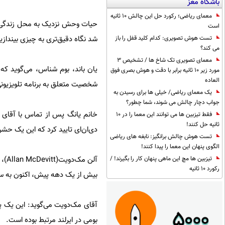
باشگاه مغز
معمای ریاضی؛ رکورد حل این چالش 10 ثانیه
حیات وحش نزدیک به محل زندگی ش
است
شد نگاه دقیق‌تری به چیزی بیندازی
تست هوش تصویری: کدام کلید قفل را باز
می کند؟
معمای تصویری تک شاخ ها / تشخیص 3
یان باند، بوم شناس، می‌گوید ک
مورد زیر 10 ثانیه برابر با دقت و هوش بصری فوق
العاده
شخصیت متعلق به برنامه تلویزیون
یک معمای ریاضی/ خیلی ها برای رسیدن به
جواب دچار چالش می شوند، شما چطور؟
خانم یانگ پس از تماس با آقای ب
فقط تیزبین ها می توانند این معما را در 10
ثانیه حل کنند!
دی‌ان‌ای تایید کرد که این یک حشر
تست هوش چالش برانگیز: نابغه های ریاضی
الگوی پنهان این معما را پیدا کنند!
آلن
تیزبین ها مچ این ماهی پنهان کار را بگیرند! /
رکورد 10 ثانیه
بیش از یک دهه پیش، اکنون به سرزم
آقای مک‌دویت می‌گوید: این یک پی
بومی در ایرلند مرتبط بوده است.