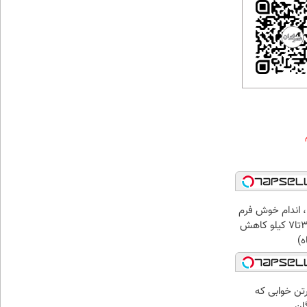
، اندام خوش فرم
آرزو نیست! (3تا7 کیلو کاهش
ه)
رتن خوابی که
ان