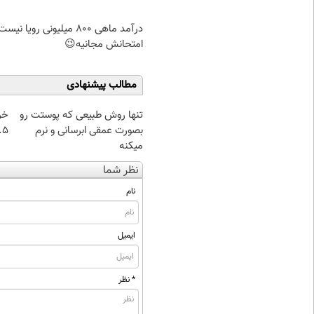
درآمد ماهی 800 میلیونی رویا نیس
امتحانش مجانیه😉
مطالب پیشنهادی
تنها روش طبیعی که پوستت رو
خر
بصورت عمقی ابرسانی و نرم
۰.۵ گرم تا
میکنه
نظر شما
نام
ایمیل
* نظر