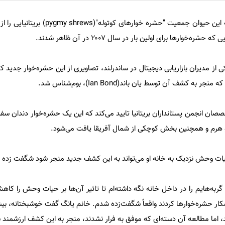
با این حال، بوم‌شناسان نگرانند که این حیوان جمعیت "حشره خو
ه‌خوارها برای اولین بار در سال ۲۰۰۷ در آن ظاهر شدند.
یانگ(Melissa Young)، یکی از مدیران بازاریابی دیجیتال در ساندرلند، تصاویری از این حشره‌خوار ج
ه کشف آن توسط یان باند(Ian Bond)، بوم‌شناس شد.
ان انجمن پستانداران بریتانیا تایید می‌کند که این یک حشره‌خوار دندان‌ سف
ی و هرم و همچنین بخش کوچکی از شمال آفریقا یافت می‌شود.
 حیات وحش نزدیک به خانه او می‌تواند به این کشف جدید منجر شود شگفت زده
ه‌هایم را در داخل خانه نگه داشته‌ام تا تاثیر آن‌ها بر حیات وحش را کاهش
ار حشره‌خوارها کردند واقعاً شگفت‌زده شدم. خانم یانگ گفت خوشبختانه، بیشت
ند، اما مطالعه آن دسته‌ای که موفق به فرار نشدند، منجر به این کشف ارزشمند 