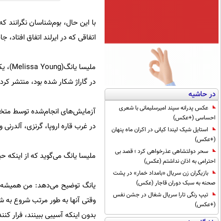
اتفاقی که در ایرلند اتفاق افتاد، جایی که حشر
ملیسا 
در گاراژ شکار شده بود، منتشر کرد که منجر ب
در حاشیه
عکس پدرانه سپند امیرسلیمانی با شعری
آزمایش‌های انجام‌شده توسط متخصص
احساسی (+عکس)
در غرب قاره اروپا، گرنزی، آلدرن
استایل شیک لیندا کیانی در اکران ماه پنهان
(+عکس)
سحر دولتشاهی عذرخواهی کرد ؛ قصد بی
ملیسا یانگ می‌گوید که از اینکه
احترامی به اذان نداشتم (عکس)
بازیگران زن سریال «بامداد خمار» در پشت
صحنه به سبک دوران قاجار (عکس)
یانگ توضیح می‌دهد: من همیشه گرب
تیپ رنگی تارا سریال شغال در جشن نفس
وقتی آنها به طور مرتب شروع به شک
(+عکس)
بدون اینکه آسیبی ببینند، فرار کن