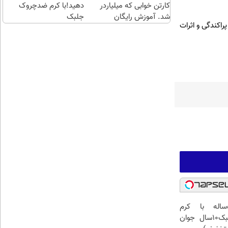
کارتن خوابی که میلیاردر
کلیک)
دهید!با کرم ضدچروک
شد. آموزش رایگان
جلبک
راکندگی و اثرات
این آقای58ساله با کرم
ضدچروک جلبک10سال جوان