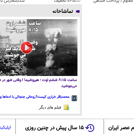
مقاوم | پرداخت قسطی
👈🏻45%تخفیف
شد(سفارش با 
تماشاخانه
ساعت ۸:۱۵ ششم اوت ؛ هیروشیما / وقتی شهر در
می‌جوشید
محمدباقر خرازی کیست؟روحانی جنجالی با ادعاها و 
فیلم های دیگر
 عصر ایران
۱۵ سال پیش در چنین روزی
اپلیکی