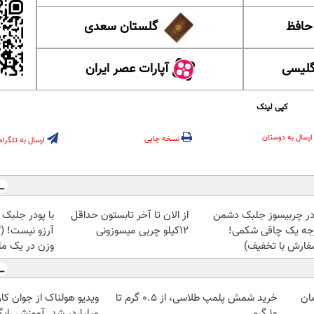
 حافظ
گلستان سعدی
گلیسی
آپارات عصر ایران
کپی لینک
ارسال به دوستان
نسخه چاپی
ارسال به تلگرام
در چربیسوز جلبک دشمن
از الان تا آخر تابستون حداقل
با پودر جلبک 
جه یک چاقی شکمی!
12کیلو چربی میسوزونی
فارش با تخفیف)
وزن در یک ما
خرید شمش پلمپ طلاسی، از ۰.۵ گرم تا
ویدیو هولناک از جوان کا
۱۰ گرم
میلیاردر شد. آموزش رایگ