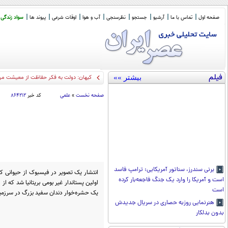
صفحه اول
تماس با ما
آرشیو
جستجو
نظرسنجی
آب و هوا
اوقات شرعی
پیوند ها
سواد زندگی
فیلم
بیشتر »»
چرا با «دعوت
_
صفحه نخست
»
علمی
کد خبر
۸۶۴۲۱۲
برنی سندرز، سناتور آمریکایی: ترامپ فاسد
انتشار یک تصویر در فیسبوک از حیوانی ک
است و آمریکا را وارد یک جنگ فاجعه‌بار کرده
است
یک حشره‌خوار دندان سفید بزرگ در سرزمین 
هنرنمایی روزبه حصاری در سریال جدیدش
بدون بدلکار