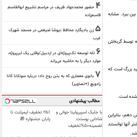
4
حضور محمدجواد ظریف در مراسم تشییع ابوالقاسم
ارهای کوتوله‌"(pygmy shrews) بریتانیایی را از بین ببرد. مشابه
قاسم‌زاده
5
زنِ بادیگارد محافظ نیوشا ضیغمی در مسجد شهرک
غرب
دید که توسط گربه‌اش
6
تله توسعه تک‌پروژه‌ای در اردبیل/وقتی یک ابرپروژه،
موارد دیگر را به حاشیه می‌راند
ید بزرگ‌ است که
7
بانوی معماری که به بتن روح داد؛ درباره سوتلانا کانا
رادویچ (+تصاویر)
 شده است.
مطالب پیشنهادی
با جلبک اسپیرولینا جوانی و
۲۵٪ تخفیف ایمپلنت تا
 دهم، بنابراین
شادابی پوستت
پایان جشنواره 🎁
ر آنها توانستند
تضمینه50%تخفیف
شد.