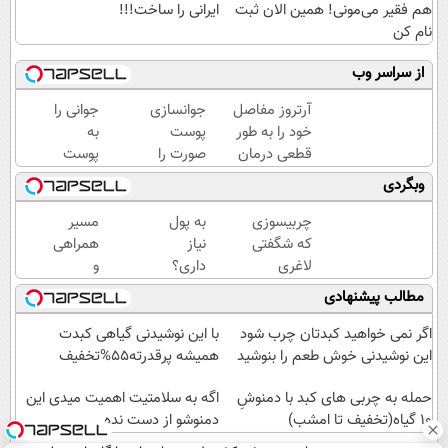
هم فقیر می‌مونی! همین الان ثبت
ایرانی را ساخت!!!
نام کن
از سراسر وب
آرتروز مفاصل
جوانسازی
جوانی را
خود را به طور
پوست
به
قطعی درمان
صورت را
پوست
کنید!
با کرم
خود
وبگردی
◗پرسش‌نامه◖
ضدچروک
هدیه
آلمانی
دهید...
چربیسوزی
به پول
مسیر
تجربه
که شگفتی
نیاز
همراهی
کنید!
لاغری
داری؟
و
آسان را
این
گزارش
مطالب پیشنهادی
رقم زد!
دوره
عملکرد
رایگان
گروه
اگر نمی خواهید کبدتان چرب شود
با این نوشیدنی گیاهی کبدت
از شر
اسنپ
این نوشیدنی خوش طعم را بنوشید
همیشه پرقدرته55%تخفیف
بی پولی
در
حمله به چربی های کبد با دمنوشِ
خلاصت
۱۴۰۴
اگه به سلامتیت اهمیت میدی این
10 گیاه(تخفیف تا امشب)
میکنه
دمنوشو از دست نده