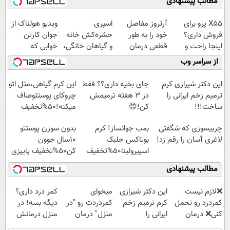
مطالب پیشنهادی
X55 پرو برای
آرتروز مفاصل
اسپری
ویدیو هولناک از
فروش داری؟
خود را به طور
حشره‌کش خانه
جوان کارتن
اینجا راحت و
قطعی درمان
و گیاهان خانگی،
خوابی که
سریع بفروشش
کنید!
نابودکننده انواع
میلیاردر شد.
از سراسر وب
◗پرسش‌نامه◖
حشرات خانگی و
آموزش رایگان
آفات
این دکتر شیرازی کرم
جای بخیه داری؟؟ فقط
این کرم گیاهی،مثل اتو
ترمیم زخم ایرانی را
در 3 هفته ترمیمش
چروکای پوستتوصاف
ساخت!!!
کن!😍
میکنه!50%تخفیف
چربیسوزی که شگفتی
بمب جوانساز! کرم
بدون سوزن پوستتو
لاغری آسان را رقم زد!
بوتاکس جلبک
10سال جوون
اسپیرولینا50%تخفیف
کن50%تخفیف پاییزی
مطالب پیشنهادی
❌لازم نیست
این دکتر شیرازی
میخوای
کمر درد داری؟
کمردرد رو تحمل
کرم ترمیم زخم
کمردردت رو "در
دیگه بسه! در
کنی❌ درمان
ایرانی را
منزل" درمان
منزل درمانش
بدون جراحی و
ساخت!!!
کنی؟ (◂فیلم +
کن