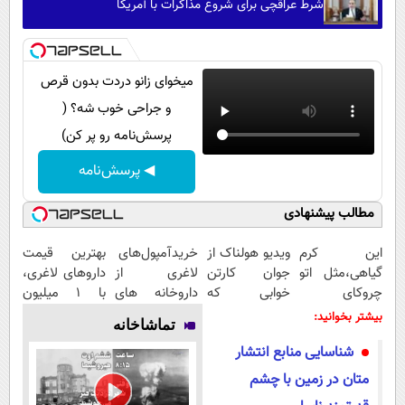
شرط عراقچی برای شروع مذاکرات با آمریکا
میخوای زانو دردت بدون قرص
و جراحی خوب شه؟ (
پرسش‌نامه رو پر کن)
◀ پرسش‌نامه
مطالب پیشنهادی
این کرم
ویدیو هولناک از
خریدآمپول‌های
بهترین قیمت
گیاهی،مثل اتو
جوان کارتن
لاغری از
داروهای لاغری،
چروکای
خوابی که
داروخانه های
با ۱ میلیون
پوستتوصاف
میلیاردر شد.
اطرافت، ارسال
تخفیف و ارسال
بیشتر بخوانید:
تماشاخانه
میکنه!50%تخفیف
آموزش رایگان
فوری همراه با
از داروخانه‌
شناسایی منابع انتشار
پک یخ!
متان در زمین با چشم