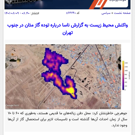
سیاسی
اقتصاد
صفحه نخست
»
سیاسی
کد
۸۶۴۲۴۰
انتشار:
۰۸:۴۰ - ۰۹-۰۸-۱۴۰۱
جامعه
اقتصادی
واکنش محیط‌ زیست به گزارش ناسا درباره توده‌ گاز متان در جنوب
تهران
ورزشی
اجتماعی
خودرو
بین الملل
حوادث
فرهنگ و هنر
سیاست خارجی
سلامت
علم و دانش
یک برش دانایی
قرآن
فناوری و It
محیط زیست
گوناگون
علمی
سفر و تفریح
فیلم
سرگرمی
اخبار کریپتو
عصر ایران 2
اقتصاد
باشگاه مغز
جوهرچی خاطرنشان کرد: محل دفن زباله‌های ما قدیمی هستند، به‌طوری که ۶۰ تا ۷۰
آموزش زبان
خواندنی ها و دیدنی ها
ورزش
مجله تصویری سلاح
سال از زمان احداث آن‌ها گذشته است و تاسیسات لازم برای استحصال گاز از آن‌ها
وجود ندارد.
داستان کوتاه
سیاست