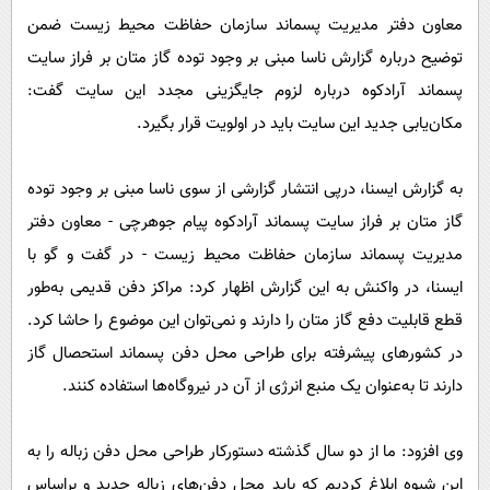
پیامک
سرگرمی
معاون دفتر مدیریت پسماند سازمان حفاظت محیط‌ زیست ضمن
روانشناسی
فناوری
توضیح درباره گزارش ناسا مبنی بر وجود توده گاز متان بر فراز سایت
پسماند آرادکوه درباره لزوم جایگزینی مجدد این سایت گفت:
آشپزی
گوناگون
مکان‌یابی جدید این سایت باید در اولویت قرار بگیرد.
دانلود
حوادث
محیط زیست
به گزارش ایسنا، درپی انتشار گزارشی از سوی ناسا مبنی بر وجود توده
سلامت
گاز متان بر فراز سایت پسماند آرادکوه پیام جوهرچی - معاون دفتر
مدیریت پسماند سازمان حفاظت محیط‌ زیست - در گفت و گو با
فرهنگی
ایسنا، در واکنش به این گزارش اظهار کرد: مراکز دفن قدیمی به‌طور
بین الملل
قطع قابلیت دفع گاز متان را دارند و نمی‌توان این موضوع را حاشا کرد.
اجتماعی
در کشورهای پیشرفته برای طراحی محل دفن پسماند استحصال گاز
حیات وحش
دارند تا به‌عنوان یک منبع انرژی از آن در نیروگاه‌ها استفاده کنند.
سیاست خارجی
وی افزود: ما از دو سال گذشته دستورکار طراحی محل دفن زباله را به
این شیوه ابلاغ کردیم که باید محل دفن‌های زباله جدید و براساس