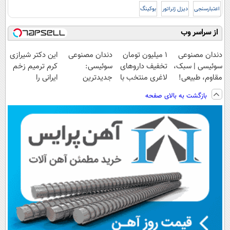
اعتبارسنجی
دیزل ژنراتور
بوکینگ
از سراسر وب
دندان مصنوعی
۱ میلیون تومان
دندان مصنوعی
این دکتر شیرازی
سوئیسی | سبک،
تخفیف داروهای
سوئیسی:
کرم ترمیم زخم
مقاوم، طبیعی!
لاغری منتخب با
جدیدترین
ایرانی را
ویزیت
ارسال از
فناوری اروپا،
ساخت!!!
بازگشت به بالای صفحه
رایگان+پرداخت
داروخانه نزدیکت
سبک و مقاوم |
اقساطی😍
پرداخت قسطی