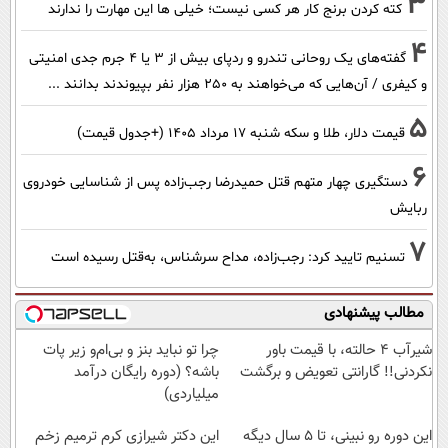
3
کته کردن برنج کار هر کسی نیست؛ خیلی ها این مهارت را ندارند
4
گفته‌های یک روحانی تندرو و ردپای بیش از ۳ یا ۴ جرم جدی امنیتی
و کیفری / آن‌هایی که می‌خواهند به ۲۵۰ هزار نفر بپیوندند بدانند ...
5
قیمت دلار، طلا و سکه شنبه ۱۷ مرداد ۱۴۰۵ (+جدول قیمت)
6
دستگیری چهار متهم قتل حمیدرضا رجب‌زاده پس از شناسایی خودروی
ربایش
7
تسنیم تایید کرد: رجب‌زاده، مداح سرشناس، به‌قتل رسیده است
مطالب پیشنهادی
شیر‌آب ۴ حالته، با قیمت باور
چرا تو نباید بنز و بی‌ام‌و زیر پات
نکردنی!! گارانتی تعویض و برگشت
باشه؟ (دوره رایگان درآمد
میلیاردی)
این دوره رو نبینی، تا 5 سال دیگه
این دکتر شیرازی کرم ترمیم زخم