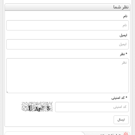
بدون جراحی و
کنی؟ (◂فیلم +
پرسش‌نامه رو پر
کن
نظر شما
قرص
◂پرسش‌نامه)
کن ▶
(◀پرسش‌نامه)
(پرسشنامه)
نام
ایمیل
* نظر
* کد امنیتی