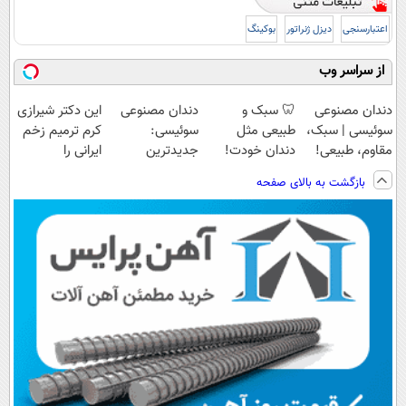
اعتبارسنجی
دیزل ژنراتور
بوکینگ
از سراسر وب
دندان مصنوعی
🦷 سبک و
دندان مصنوعی
این دکتر شیرازی
سوئیسی | سبک،
طبیعی مثل
سوئیسی:
کرم ترمیم زخم
مقاوم، طبیعی!
دندان خودت!
جدیدترین
ایرانی را
ویزیت
نصب آسان و
فناوری اروپا،
ساخت!!!
بازگشت به بالای صفحه
رایگان+پرداخت
پرداخت اقساطی
سبک و مقاوم |
اقساطی😍
💳 📍 تهران
پرداخت قسطی