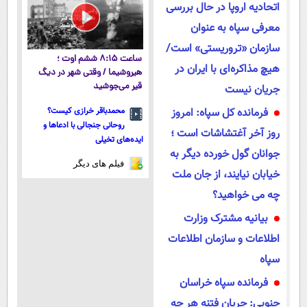
تهران
اتحادیه اروپا در حال بررسی
معرفی سپاه به عنوان
سازمان «تروریستی» است/
ساعت ۸:۱۵ ششم اوت ؛
هیچ مذاکره‌ای با ایران در
هیروشیما / وقتی شهر در دیگ
قیر می‌جوشید
جریان نیست
فرمانده کل سپاه: امروز
محمدباقر خرازی کیست؟
روحانی جنجالی با ادعاها و
روز آخر آغتشاشات است ؛
ایده‌های تخیلی
جوانان گول خورده دیگر به
فیلم های دیگر
خیابان نیایند، از جان ملت
چه می خواهید؟
بیانیه مشترک وزارت
اطلاعات و سازمان اطلاعات
سپاه
فرمانده سپاه خراسان
جنوبی: جریان فتنه هر چه