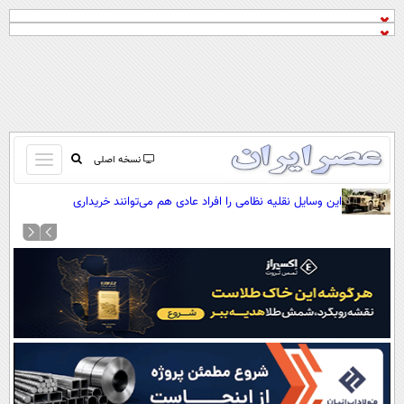
باز
نسخه اصلی
و
صفحه اول
این وسایل نقلیه نظامی را افراد عادی هم می‌توانند خریداری
بسته
کنند(+عکس)
تماس با ما
کردن
آرشیو
منو
جستجو
نظرسنجی
آب و هوا
اوقات شرعی
پیوند ها
سواد زندگی