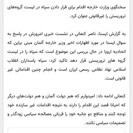
پیامک
سرگرمی
سخنگوی وزارت خارجه اقدام برای قرار دادن سپاه در لیست گروه‌های
روانشناسی
فناوری
تروریستی را غیرقانونی عنوان کرد.
آشپزی
گوناگون
به گزارش ایسنا، ناصر کنعانی در نشست خبری امروزش در پاسخ به
دانلود
حوادث
سوال ایسنا در مورد اظهارات اخیر وزیر خارجه آلمان مبنی براین که
محیط زیست
اتحادیه اروپا در حال بررسی این موضوع است که سپاه را در لیست
سلامت
گروه های تروریستی قرار دهد تاکید کرد: سپاه پاسداران انقلاب
اسلامی نهاد نظامی رسمی ایران است و انجام چنین اقداماتی غیر
فرهنگی
قانونی است.
بین الملل
اجتماعی
کنعانی ادامه داد: امیدوارم که هم دولت آلمان و هم دولت‌های دیگر
حیات وحش
که احیانا قصد این اقدام را دارند به نتیجه اقدامات غیر سازنده خود
سیاست خارجی
توجه کنند و منافع دو جانبه خود را قربانی مصالحه سیاسی زودگذر و
تصمیمات سیاسی نکنند.