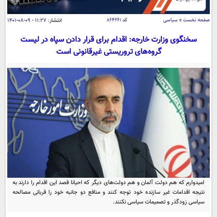
سیاسی
اقتصاد
صفحه نخست
»
سیاسی
کد
۸۶۴۲۶۱
انتشار:
۱۱:۲۷ - ۰۹-۰۸-۱۴۰۱
جامعه
اقتصادی
سخنگوی وزارت خارجه: اقدام برای قرار دادن سپاه در لیست
گروه‌های تروریستی غیرقانونی است
ورزشی
اجتماعی
خودرو
بین الملل
حوادث
فرهنگ و هنر
سیاست خارجی
سلامت
علم و دانش
یک برش دانایی
قرآن
فناوری و It
محیط زیست
گوناگون
علمی
سفر و تفریح
فیلم
سرگرمی
اخبار کریپتو
عصر ایران 2
اقتصاد
باشگاه مغز
امیدوارم که هم دولت آلمان و هم دولت‌های دیگر که احیانا قصد این اقدام را دارند به
آموزش زبان
خواندنی ها و دیدنی ها
ورزش
مجله تصویری سلاح
نتیجه اقدامات غیر سازنده خود توجه کنند و منافع دو جانبه خود را قربانی مصالحه
سیاسی زودگذر و تصمیمات سیاسی نکنند.
داستان کوتاه
سیاست