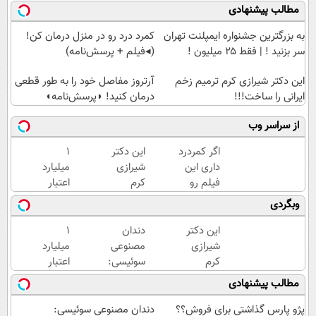
مطالب پیشنهادی
به بزرگترین جشنواره ایمپلنت تهران
کمرد درد رو در منزل درمان کن!
سر بزنید ! | فقط ۲۵ میلیون !
(◂فیلم + پرسش‌نامه)
این دکتر شیرازی کرم ترمیم زخم
آرتروز مفاصل خود را به طور قطعی
ایرانی را ساخت!!!
درمان کنید! ◗پرسش‌نامه◖
از سراسر وب
اگر کمردرد
این دکتر
۱
داری این
شیرازی
میلیارد
فیلم رو
کرم
اعتبار
ببین!
ترمیم
خرید
وبگردی
◗پرسش‌نامه
زخم
طلا |
رو پر کن◖
ایرانی را
بدون
این دکتر
دندان
۱
ساخت!!!
ضامن
شیرازی
مصنوعی
میلیارد
و چک
کرم
سوئیسی:
اعتبار
ترمیم
جدیدترین
خرید
مطالب پیشنهادی
زخم
فناوری
طلا |
ایرانی را
اروپا،
بدون
پژو پارس گذاشتی برای فروش؟؟
دندان مصنوعی سوئیسی: