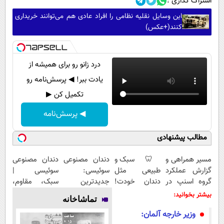
اشتراک گذاری :
این وسایل نقلیه نظامی را افراد عادی هم می‌توانند خریداری
کنند(+عکس)
درد زانو رو برای همیشه از
یادت ببر! ◀ پرسش‌نامه رو
تکمیل کن ▶
◀ پرسش‌نامه
مطالب پیشنهادی
مسیر همراهی و
🦷 سبک و
دندان مصنوعی
دندان مصنوعی
گزارش عملکرد
طبیعی مثل
سوئیسی:
سوئیسی |
گروه اسنپ در
دندان خودت!
جدیدترین
سبک، مقاوم،
۱۴۰۴
نصب آسان و
فناوری اروپا،
طبیعی! ویزیت
بیشتر بخوانید:
تماشاخانه
پرداخت
سبک و مقاوم |
رایگان+پرداخت
وزیر خارجه آلمان:
اقساطی 💳 📍
پرداخت قسطی
اقساطی😍