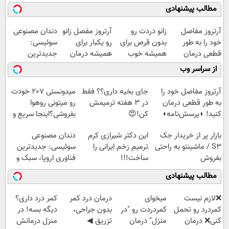
مطالب پیشنهادی
آرتروز مفاصل
زانو دردت رو
آرتروز مفصل زانو
دندان مصنوعی
خود را به طور
بدون قرص برای
رو یکبار برای
سوئیسی:
قطعی درمان
همیشه خوب
همیشه درمان
جدیدترین
کنید!
کن! (قدم اول،
کن!
فناوری اروپا،
از سراسر وب
◗پرسش‌نامه◖
پرسش‌نامه)
◗پرسش‌نامه◖
سبک و مقاوم |
پرداخت قسطی
آرتروز مفاصل خود را
جای بخیه داری؟؟ فقط
میدونستی 207 خودت
به طور قطعی درمان
در 3 هفته ترمیمش
رو میتونی روهوا
کنید! ◗پرسش‌نامه◖
کن!😍
بفروشی؟اینجا سریع و
راحت بفروش
بازار پر از خریدار جک
این دکتر شیرازی کرم
دندان مصنوعی
S3 / ماشینتو به راحتی
ترمیم زخم ایرانی را
سوئیسی: جدیدترین
بفروش
ساخت!!!
فناوری اروپا، سبک و
مقاوم | پرداخت
مطالب پیشنهادی
قسطی
❌لازم نیست
میخوای
درمان درد کمر
کمر درد داری؟
کمردرد رو تحمل
کمردردت رو "در
بدون جراحی،
دیگه بسه! در
کنی❌ درمان
منزل" درمان
تزریق ◀
منزل درمانش