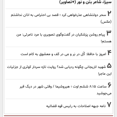
سیزا، شاعر بتن و نور (+تصاویر)
2
سحر دولتشاهی عذرخواهی کرد ؛ قصد بی احترامی به اذان نداشتم
(عکس)
3
پیام روشن پزشکیان در گفت‌و‌گوی تصویری با مرد نامرئی: من
هستم!
4
امروز با حافظ: گُل در بَر و مِی در کَف و معشوق به کام است
5
شهید لاریجانی چگونه ردیابی شد؟ روایت تازه سردار کوثری از جزئیات
این ماجرا
6
ساعت ۸:۱۵ ششم اوت ؛ هیروشیما / وقتی شهر در دیگ قیر
می‌جوشید
7
نامه جبهه اصلاحات به رئیس قوه قضائیه