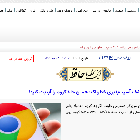
سیاسی
اقتصاد
جامعه
ورزشی
بین الملل
فرهنگ و هنر
علم و دانش
قرآن
گوناگون
فیلم
عصر 
 یا فرو می پاشد / تفاهم با عمان بی ارزش است
‍‍‍ پ
پ
تاریخ انتشار:
۱۲:۲۵ - ۰۹-۰۸-۱۴۰۱
‌گزارش خطا در خبر
ف آسیب‌پذیری خطرناک؛ همین حالا کروم را آپدیت کنید!
ن مرورگر دسترسی دارند. اگرچه کروم معمولا بطور
خودکار بروزرسانی می‌شود، اما به صورت دستی از نصب نسخه 107.0.5304.87/88 کروم روی