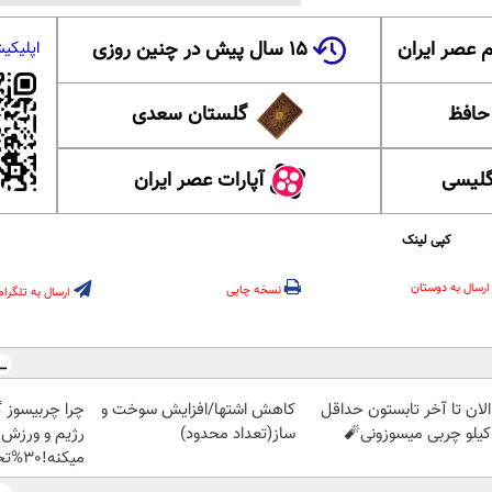
 عصر ایران
۱۵ سال پیش در چنین روزی
اپلیکی
 حافظ
گلستان سعدی
گلیسی
آپارات عصر ایران
کپی لینک
ارسال به دوستان
نسخه چاپی
ارسال به تلگرام
الان تا آخر تابستون حداقل
کاهش اشتها/افزایش سوخت و
چرا چربیسوز 
ساز(تعداد محدود)
رژیم و ورزش 
میکنه!30%تخفیف