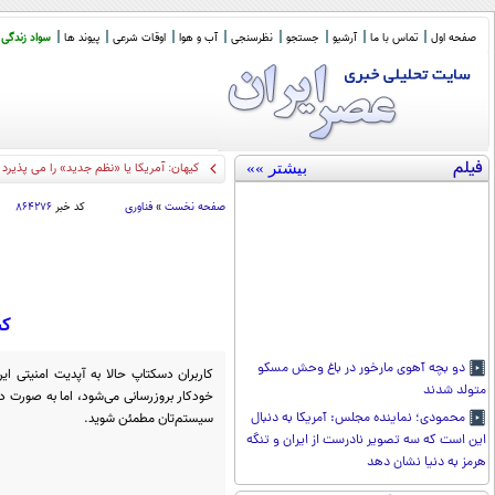
صفحه اول
تماس با ما
آرشیو
جستجو
نظرسنجی
آب و هوا
اوقات شرعی
پیوند ها
سواد زندگی
فیلم
بیشتر »»
کیهان: آمریکا یا «نظم جدید» را می پذیرد
صفحه نخست
»
فناوری
کد خبر
۸۶۴۲۷۶
کش
دو بچه آهوی مارخور در باغ وحش مسکو
کاربران دسکتاپ حالا به آپدیت امنیتی ای
متولد شدند
سیستم‌تان مطمئن شوید.
محمودی؛ نماینده مجلس: آمریکا به دنبال
این است که سه تصویر نادرست از ایران و تنگه
هرمز به دنیا نشان دهد