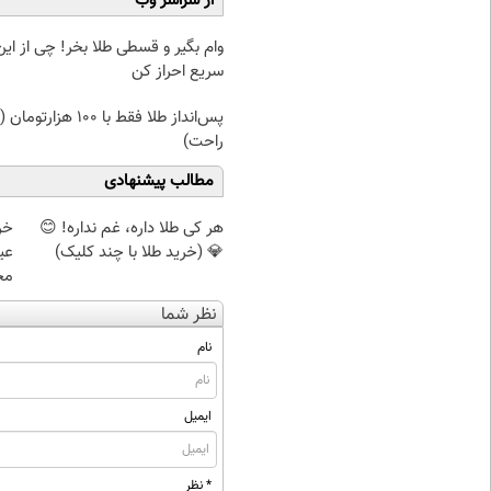
از سراسر وب
وام بگیر و قسطی طلا بخر! چی از این 
سریع احراز کن
پس‌انداز طلا فقط با ۱۰۰ هزار
راحت)
مطالب پیشنهادی
هر کی طلا داره، غم نداره! 😊
💎 (خرید طلا با چند کلیک)
مخ
نظر شما
نام
ایمیل
* نظر