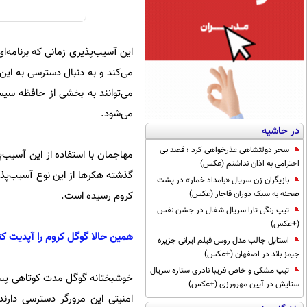
می‌کند و به دنبال دسترسی به این 
می‌توانند به بخشی از حافظه سیس
می‌شود.
در حاشیه
سحر دولتشاهی عذرخواهی کرد ؛ قصد بی
مهاجمان با استفاده از این آسیب‌
احترامی به اذان نداشتم (عکس)
گذشته هکرها از این نوع آسیب‌پذیر
بازیگران زن سریال «بامداد خمار» در پشت
صحنه به سبک دوران قاجار (عکس)
کروم رسیده است.
تیپ رنگی تارا سریال شغال در جشن نفس
(+عکس)
همین حالا گوگل کروم را آپدیت کن
استایل جالب مدل روس فیلم ایرانی جزیره
جیمز باند در اصفهان (+عکس)
تیپ مشکی و خاص فریبا نادری ستاره سریال
خوشبختانه گوگل مدت کوتاهی پس از
ستایش در آیین مهرورزی (+عکس)
امنیتی این مرورگر دسترسی دارن