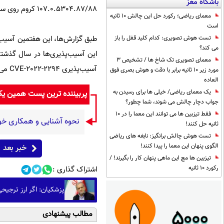
باشگاه مغز
107.0.5304.87/88 کروم روی سیستم‌تان مطمئن شوید.
معمای ریاضی؛ رکورد حل این چالش 10 ثانیه
است
طبق گزارش‌ها، این هفتمین آسیب‌پ
تست هوش تصویری: کدام کلید قفل را باز
می کند؟
معمای تصویری تک شاخ ها / تشخیص 3
آسیب‌پذیری CVE-2022-2294 می‌شود. این آسیب‌پذیری خبرنگاران را در خاورمیانه هدف قرار داده بود.
مورد زیر 10 ثانیه برابر با دقت و هوش بصری فوق
العاده
یک معمای ریاضی/ خیلی ها برای رسیدن به
پربیننده ترین پست همین ی
جواب دچار چالش می شوند، شما چطور؟
فقط تیزبین ها می توانند این معما را در 10
نحوه آشنایی و همکاری خود
ثانیه حل کنند!
تست هوش چالش برانگیز: نابغه های ریاضی
الگوی پنهان این معما را پیدا کنند!
خبر بعد
تیزبین ها مچ این ماهی پنهان کار را بگیرند! /
رکورد 10 ثانیه
اشتراک گذاری :
پزشکیان: اگر ارز ترجیح
مطالب پیشنهادی