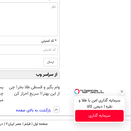
* کد امنیتی
از سراسر وب
وام بگیر و قسطی طلا بخر! چی
پس
از این بهتر!! سریع احراز کن
چن
مبل
سرمایه گذاری امن با طلا و
نقره | دیجی کالا
بازگشت به بالای صفحه
سرمایه گذاری
صفحه اول
فیلم
عصر ایران۲
درب