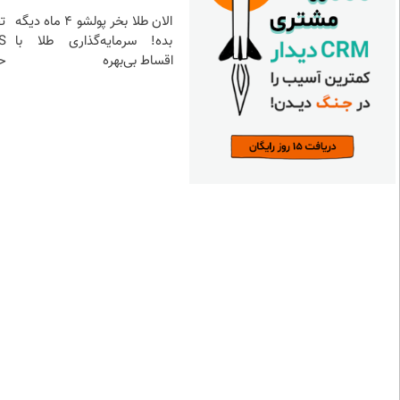
الان طلا بخر پولشو 4 ماه دیگه
تح
بده! سرمایه‌گذاری طلا با
اقساط بی‌بهره
حت