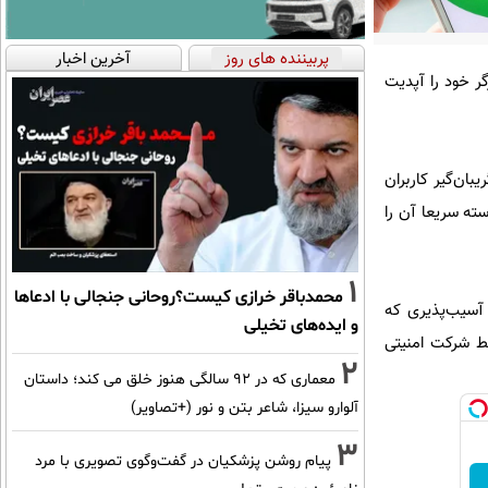
پربیننده های روز
آخرین اخبار
ر خود را آپدیت
بان‌گیر کاربران
سته سریعا آن را
1
محمدباقر خرازی کیست؟روحانی جنجالی با ادعاها
 آسیب‌پذیری که
و ایده‌های تخیلی
وز پیش توسط شرکت امنیتی
2
معماری که در 92 سالگی هنوز خلق می کند؛ داستان
آلوارو سیزا، شاعر بتن و نور (+تصاویر)
3
پیام روشن پزشکیان در گفت‌و‌گوی تصویری با مرد