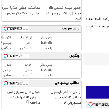
چطور میشه قسطی طلا
معاملات جهانی طلا با اسپرد
خرید | با طلاسی پس انداز
صفر و تا ۵۰۰ دلار بونوس
کنید
د. البته تعداد
 میلادی مربوط به ژوئیه و
از سراسر وب
پس‌انداز
از الان تا
الان طلا
طلا فقط
آخر
با ۱۰۰
تابستون
دیگه بده
هزارتومان
حداقل
سرمایه‌گ
وبگردی
(امن و
12کیلو
طلا با ا
راحت)
چربی
بی‌بهره
پس‌انداز
خرید
بدون
میسوزونی
طلا فقط
طلای
چک و
🧨
با ۱۰۰
آبشده
ضامن
هزارتومان
حتی با
تا 100
مطالب پیشنهادی
(امن و
۱۰۰هزارتومان
میلیون
راحت)
اعتبار
از الان تا آخر تابستون
خودروت رو سریع و امن
خرید
حداقل 12کیلو چربی
بفروش 🚘 تنها با یک بار
طلا
میسوزونی🧨
مراجعه 👇
بگیر!