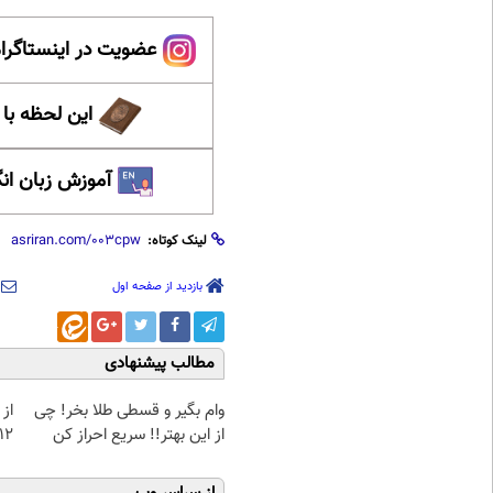
عضویت در اینستاگرام
این لحظه با
آموزش زبان ان
لینک کوتاه:
بازدید از صفحه اول
مطالب پیشنهادی
وام بگیر و قسطی طلا بخر! چی
از 
از این بهتر!! سریع احراز کن
12کیلو چربی میسوزونی