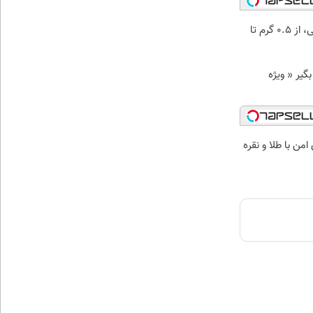
خرید شمش پلمپ طلاسی، از ۰.۵ گرم تا
د وام بگیر « ویژه
من با طلا و نقره