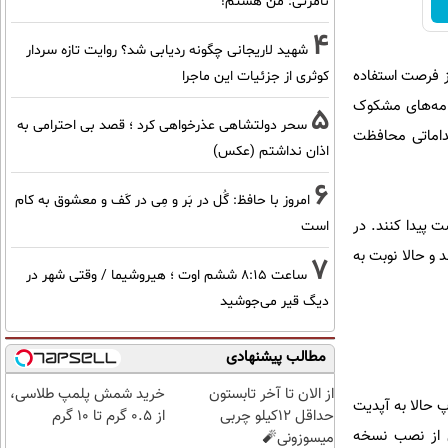
نامرئی: من هستم!
4
شهید لاریجانی چگونه ردیابی شد؟ روایت تازه سردار
ای دسترسی به منابع است، از فرصت استفاده
کوثری از جزئیات این ماجرا
رنامه‌های مشکوک
5
سحر دولتشاهی عذرخواهی کرد ؛ قصد بی احترامی به
قداماتی محافظت
اذان نداشتم (عکس)
6
امروز با حافظ: گُل در بَر و مِی در کَف و معشوق به کام
ت پیدا کنند. در
است
 و حالا نوبت به
7
ساعت ۸:۱۵ ششم اوت ؛ هیروشیما / وقتی شهر در
دیگ قیر می‌جوشید
مطالب پیشنهادی
از الان تا آخر تابستون
خرید شمش پلمپ طلاسی،
 حالا به آپدیت
حداقل 12کیلو چربی
از ۰.۵ گرم تا ۱۰ گرم
ی از نصب نسخه
میسوزونی🧨