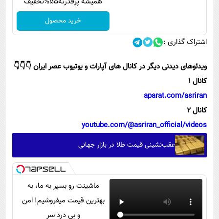
همیشه پرقدرته55%تخفیف
خرید محصول
اشتراک گذاری :
ویدئوهای دیدنی دیگر در کانال های آپارات و یوتیوب عصر ایران 👇👇👇
کانال 1
aparat.com/asriran
کانال 2
youtube.com/@asriran_official/videos
عقب‌نشینی قیمت طلا در بازار جهانی
ماشینت رو بسپر به ما، به
بهترین قیمت میفروشیم! امن
و بی درد سر