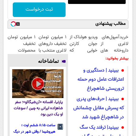
ثبت درخواست
مطالب پیشنهادی
خریدآمپول‌های
ویدیو هولناک از
۱ میلیون تومان
۱ میلیون تومان
لاغری از
جوان کارتن
تخفیف داروهای
تخفیف
داروخانه های
خوابی که
لاغری منتخب با
محصولات
اطرافت، ارسال
میلیاردر شد.
ارسال از
لاغری؛ یک قدم
بیشتر بخوانید:
تماشاخانه
فوری همراه با
آموزش رایگان
داروخانه
نزدیک‌تر به
ببینید | دستگیری و
پک یخ!
نزدیکت
شروع کاهش
وزن
اعترافات عامل دوم حمله
تروریستی شاهچراغ
ببینید | حرف‌های پدری
پارتیا، افسانه «آن‌شیگائو»؛ سفر
که پسرش مقابل چشمانش
شاهزاده ایرانی به چین / سوغات
او یک دین بود
در شاهچراغ شهید شد
ساعت ۸:۱۵ ششم اوت ؛
ببینید| ترفند یک سگ
هیروشیما / وقتی شهر در دیگ