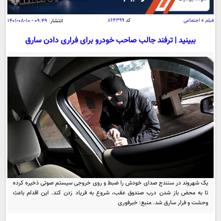
سیاسی
اقتصاد
فیلم
»
اجتماعی
کد
۸۶۴۳۹۹
انتشار:
۰۹:۴۹ - ۱۰-۰۸-۱۴۰۱
جامعه
اقتصادی
ببینید | ترفند جالب صاحب خودرو برای فراری دادن سارق
ورزشی
اجتماعی
خودرو
بین الملل
حوادث
فرهنگ و هنر
سیاست خارجی
سلامت
علم و دانش
یک برش دانایی
قرآن
فناوری و It
محیط زیست
گوناگون
علمی
سفر و تفریح
فیلم
سرگرمی
اخبار کریپتو
عصر ایران 2
اقتصاد
باشگاه مغز
یک شهروند در سنندج صدای خودش را ضبط و روی خروجی سیستم صوتی ذخیره کرده
آموزش زبان
خواندنی ها و دیدنی ها
ورزش
مجله تصویری سلاح
تا به محض باز شدن درب صندوق عقب، شروع به فریاد زدن کند. این اقدام باعث
وحشت و فرار سارق شد. منبع: خبرفوری
داستان کوتاه
سیاست