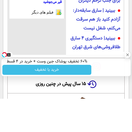
برای جلب ترحم دیگران
قیر می‌جوشید
ببینید | سارق سابقه‌دار:
فیلم های دیگر
آزادم کنید باز هم سرقت
می‌کنم، شغل نیست
ببینید| دستگیری ۴ سارق
طلافروشی‌های شرق تهران
60% تخفیف پوشاک جین وست + خرید در 4 قسط
عضویت در اینستاگرام عصر ایران
خرید با تخفیف
۱۵ سال پیش در چنین روزی
این لحظه با حافظ
گلستان سعدی