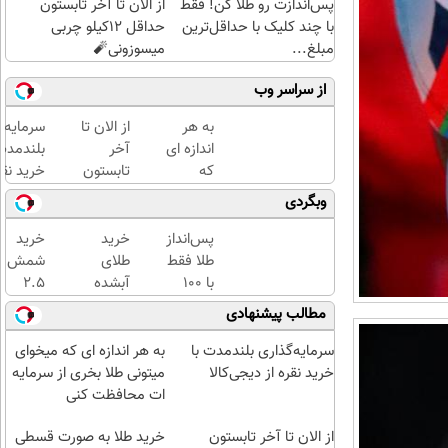
پس‌اندازت رو طلا کن! فقط
از الان تا آخر تابستون
با چند کلیک با حداقل‌ترین
حداقل 12کیلو چربی
مبلغ...
میسوزونی🧨
از سراسر وب
به هر
از الان تا
سرمایه‌گ
اندازه ای
آخر
بلندمدت 
که
تابستون
خرید نقر
میخوای
حداقل
دیجی‌کال
وبگردی
میتونی
12کیلو
طلا بخری
چربی
پس‌انداز
خرید
خرید
از
میسوزونی
طلا فقط
طلای
شمش
سرمایه
🧨
با ۱۰۰
آبشده
2.5
ات
هزارتومان
حتی با
گرمی
مطالب پیشنهادی
محافظت
(امن و
۱۰۰هزارتومان
از
کنی
راحت)
طلاسی
سرمایه‌گذاری بلندمدت با
به هر اندازه ای که میخوای
😍
خرید نقره از دیجی‌کالا
میتونی طلا بخری از سرمایه
ات محافظت کنی
از الان تا آخر تابستون
خرید طلا به صورت قسطی