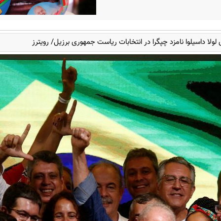
 لولا داسیلوا نامزد چپگرا در انتخابات ریاست جمهوری برزیل/ رویترز