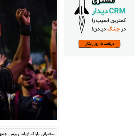
سخنرانی باراک اوباما رییس جمهور