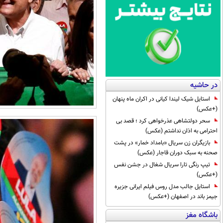
در حاشیه
استایل شیک لیندا کیانی در اکران ماه پنهان
(+عکس)
سحر دولتشاهی عذرخواهی کرد ؛ قصد بی
احترامی به اذان نداشتم (عکس)
بازیگران زن سریال «بامداد خمار» در پشت
صحنه به سبک دوران قاجار (عکس)
تیپ رنگی تارا سریال شغال در جشن نفس
(+عکس)
استایل جالب مدل روس فیلم ایرانی جزیره
جیمز باند در اصفهان (+عکس)
باشگاه مغز