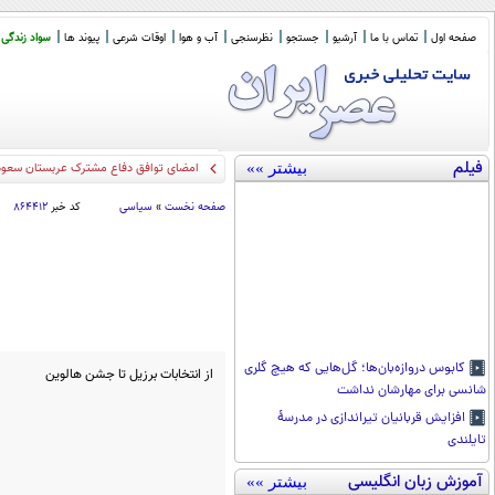
صفحه اول
تماس با ما
آرشیو
جستجو
نظرسنجی
آب و هوا
اوقات شرعی
پیوند ها
سواد زندگی
فیلم
بیشتر »»
سخنگوی کمیسیون ا
_
صفحه نخست
»
سیاسی
کد خبر
۸۶۴۴۱۲
کابوس دروازه‌بان‌ها؛ گل‌هایی که هیچ گلری
از انتخابات برزیل تا جشن هالوین
شانسی برای مهارشان نداشت
افزایش قربانیان تیراندازی در مدرسۀ
تایلندی
آموزش زبان انگلیسی
بیشتر »»