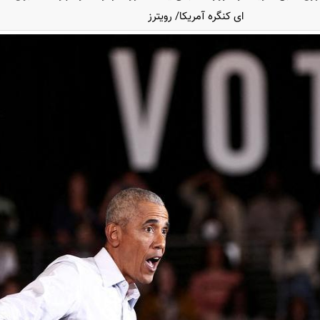
ای کنگره آمریکا/ رویترز