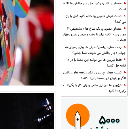
معمای ریاضی؛ رکورد حل این چالش 10 ثانیه
است
تست هوش تصویری: کدام کلید قفل را باز
می کند؟
معمای تصویری تک شاخ ها / تشخیص 3
مورد زیر 10 ثانیه برابر با دقت و هوش بصری فوق
العاده
یک معمای ریاضی/ خیلی ها برای رسیدن به
جواب دچار چالش می شوند، شما چطور؟
فقط تیزبین ها می توانند این معما را در 10
ثانیه حل کنند!
تست هوش چالش برانگیز: نابغه های ریاضی
الگوی پنهان این معما را پیدا کنند!
تیزبین ها مچ این ماهی پنهان کار را بگیرند! /
رکورد 10 ثانیه