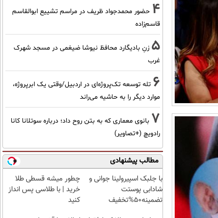
4
حضور محمدجواد ظریف در مراسم تشییع ابوالقاسم
قاسم‌زاده
5
زنِ بادیگارد محافظ نیوشا ضیغمی در مسجد شهرک
غرب
6
تله توسعه تک‌پروژه‌ای در اردبیل/وقتی یک ابرپروژه،
موارد دیگر را به حاشیه می‌راند
7
بانوی معماری که به بتن روح داد؛ درباره سوتلانا کانا
رادویچ (+تصاویر)
مطالب پیشنهادی
با جلبک اسپیرولینا جوانی و
چطور میشه قسطی طلا
شادابی پوستت
خرید | با طلاسی پس انداز
تضمینه50%تخفیف
کنید