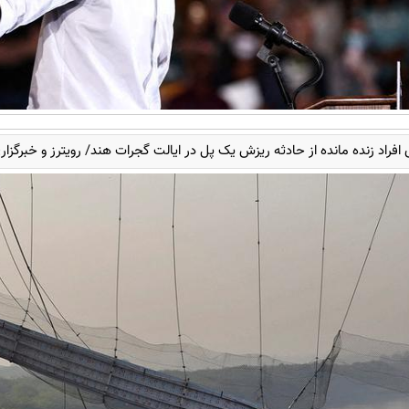
فراد زنده مانده از حادثه ریزش یک پل در ایالت گجرات هند/ رویترز و خبرگزار