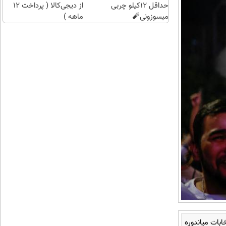
حداقل 12کیلو چربی
از دیجی‌کالا ( پرداخت 12
میسوزونی🧨
ماهه )
ابات میاندوره