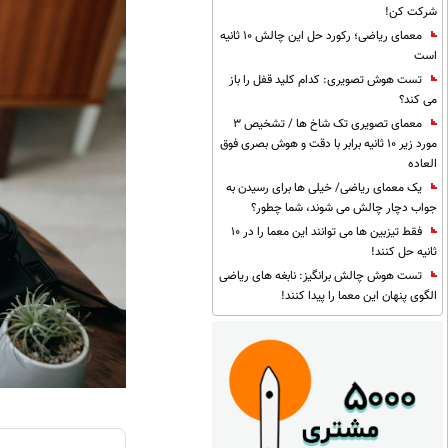
شرکت کن!
معمای ریاضی؛ رکورد حل این چالش 10 ثانیه
است
تست هوش تصویری: کدام کلید قفل را باز
می کند؟
معمای تصویری تک شاخ ها / تشخیص 3
مورد زیر 10 ثانیه برابر با دقت و هوش بصری فوق
العاده
یک معمای ریاضی/ خیلی ها برای رسیدن به
جواب دچار چالش می شوند، شما چطور؟
فقط تیزبین ها می توانند این معما را در 10
ثانیه حل کنند!
تست هوش چالش برانگیز: نابغه های ریاضی
الگوی پنهان این معما را پیدا کنند!