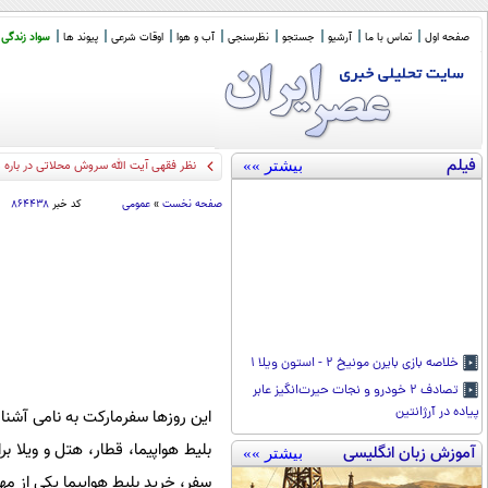
صفحه اول
تماس با ما
آرشیو
جستجو
نظرسنجی
آب و هوا
اوقات شرعی
پیوند ها
سواد زندگی
فیلم
بیشتر »»
نظر فقهی آیت الله سروش محلاتی در بار
صفحه نخست
»
عمومی
کد خبر
۸۶۴۴۳۸
خلاصه بازی بایرن مونیخ ۲ - استون ویلا ۱
تصادف ۲ خودرو و نجات حیر‌ت‌انگیز عابر
پیاده در آرژانتین
این روزها سفرمارکت به نامی آشن
بلیط هواپیما، قطار، هتل و ویلا ب
آموزش زبان انگلیسی
بیشتر »»
سفر، خرید بلیط هواپیما
یکی از مه