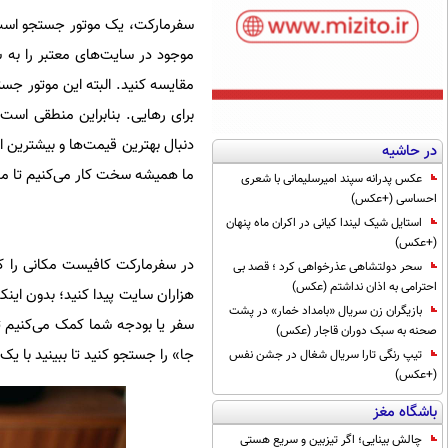
سفرمارکت، یک موتور جستجو است که
موجود در سایت‌های معتبر را به ش
مقایسه کنید. البته این موتور جست
برای رهایی. بنابراین منطقی است 
دنبال بهترین قیمت‌ها و بیشترین 
در حاشیه
ما همیشه سخت کار می‌کنیم تا مط
عکس پدرانه سپند امیرسلیمانی با شعری
احساسی (+عکس)
استایل شیک لیندا کیانی در اکران ماه پنهان
(+عکس)
در سفرمارکت کافیست مکانی را که
سحر دولتشاهی عذرخواهی کرد ؛ قصد بی
احترامی به اذان نداشتم (عکس)
هزاران سایت پیدا کنید؛ بدون این
بازیگران زن سریال «بامداد خمار» در پشت
سفر یا بودجه‌ شما کمک می‌کنیم 
صحنه به سبک دوران قاجار (عکس)
جا» را جستجو کنید تا ببینید با یک
تیپ رنگی تارا سریال شغال در جشن نفس
(+عکس)
باشگاه مغز
چالش بینایی؛ اگر تیزبین و سریع هستی