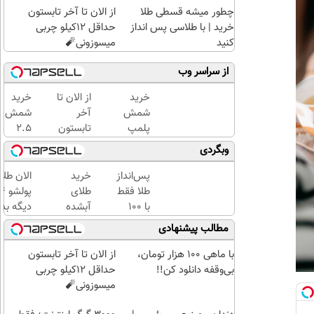
چطور میشه قسطی طلا
از الان تا آخر تابستون
خرید | با طلاسی پس انداز
حداقل 12کیلو چربی
کنید
میسوزونی🧨
از سراسر وب
خرید
از الان تا
خرید
شمش
آخر
شمش
پلمپ
تابستون
2.5
طلاسی،
حداقل
گرمی
وبگردی
از ۰.۵
12کیلو
از
گرم تا
چربی
طلاسی
پس‌انداز
خرید
الان طلا
۱۰ گرم
میسوزونی
😍
طلا فقط
طلای
🧨
با ۱۰۰
آبشده
دیگه بده
هزارتومان
حتی با
سرمایه‌گ
مطالب پیشنهادی
(امن و
۱۰۰هزارتومان
طلا با ا
راحت)
بی‌بهره
با ماهی 100 هزار تومان،
از الان تا آخر تابستون
بی‌وقفه دانلود کن!!
حداقل 12کیلو چربی
میسوزونی🧨