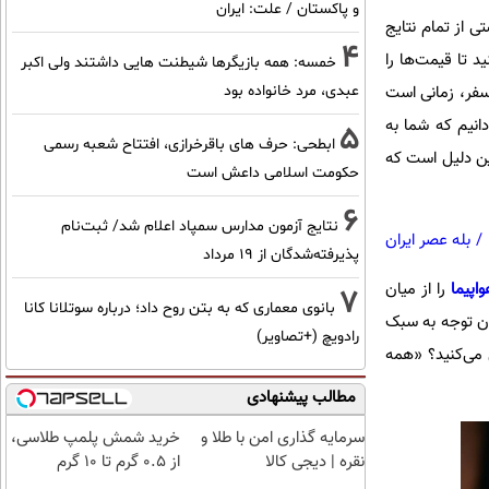
و پاکستان / علت: ایران
 از تمام نتایج
4
 تا قیمت‌ها را
خمسه: همه بازیگرها شیطنت هایی داشتند ولی اکبر
عبدی، مرد خانواده بود
 سفر، زمانی است
دانیم که شما به
5
ابطحی: حرف های باقرخرازی، افتتاح شعبه رسمی
ین دلیل است که
حکومت اسلامی داعش است
6
نتایج آزمون مدارس سمپاد اعلام شد/ ثبت‌نام
/
بله عصر ایران
پذیرفته‌شدگان از ۱۹ مرداد
اپیما
را از میان
7
بانوی معماری که به بتن روح داد؛ درباره سوتلانا کانا
دون توجه به سبک
رادویچ (+تصاویر)
 می‌کنید؟ «همه
مطالب پیشنهادی
سرمایه گذاری امن با طلا و
خرید شمش پلمپ طلاسی،
نقره | دیجی کالا
از ۰.۵ گرم تا ۱۰ گرم