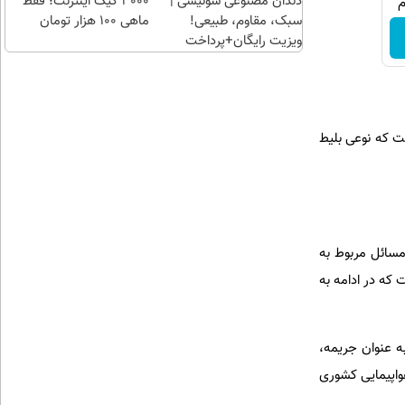
دندان مصنوعی سوئیسی |
3000 گیگ اینترنت؛ فقط
سبک، مقاوم، طبیعی!
ماهی 100 هزار تومان
ویزیت رایگان+پرداخت
اقساطی😍
ت که نوعی بلیط
مسائل مربوط به
 که در ادامه به
ه عنوان جریمه،
واپیمایی کشوری