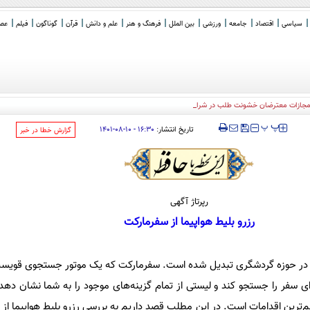
سیاسی
اقتصاد
جامعه
ورزشی
بین الملل
فرهنگ و هنر
علم و دانش
قرآن
گوناگون
فیلم
عصر 
ه مجازات معترضان خشونت طلب در شرایط استیصال اجتماعی
‍‍‍ پ
پ
تاریخ انتشار:
۱۶:۳۰ - ۱۰-۰۸-۱۴۰۱
‌گزارش خطا در خبر
رپرتاژ آگهی
رزرو بلیط هواپیما از سفرمارکت
ا در حوزه گردشگری تبدیل شده است. سفرمارکت که یک موتور جستجوی قویست، 
رای سفر را جستجو کند و لیستی از تمام گزینه‌های موجود را به شما نشان دهد.
م‌ترین اقدامات است. در این مطلب قصد داریم به بررسی رزرو بلیط هواپیما از 