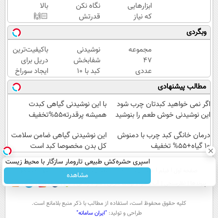
ابزارهایی
نگاه نکن
بالا
که نیاز
قدرتش
🙌🏻
داری،
درحد هالکه
قیمت
وبگردی
توی یه
😉 (پرداخت
و
کیف
درب
قدرته
مجموعه
نوشیدنی
باکیفیت‌ترین
جمع
منزل+گارانتی
این
47
شفابخش
دریل برای
شده!
تعویض)
دریل
عددی
کبد با 10
ایجاد سوراخ
تخفیف
کشته
دریل
گیاه
😱
مطالب پیشنهادی
به مدت
میده
پیچ
موثر(تخفیف
محدود
🔥
گوشتی
تا امشب)
اگر نمی خواهید کبدتان چرب شود
با این نوشیدنی گیاهی کبدت
شارژی
این نوشیدنی خوش طعم را بنوشید
همیشه پرقدرته55%تخفیف
(تخفیف
به مدت
درمان خانگی کبد چرب با دمنوش
این نوشیدنی گیاهی ضامن سلامت
10 گیاه+55% تخفیف
محدود)
کل بدن مخصوصا کبد است
اسپری حشره‌کش طبیعی تارومار سازگار با محیط زیست
صفحه اول
فیلم
عصر ایران۲
درباره عصرایران
تماس با ما
آرشیو
جستجو
و با محافظت طبیعی
مشاهده
پیوندها
نظرسنجی
آب و هوا
اوقات شرعی
سواد زندگی
كليه حقوق محفوظ است، استفاده از مطالب با ذكر منبع بلامانع است.
طراحی و تولید:
"ایران سامانه"