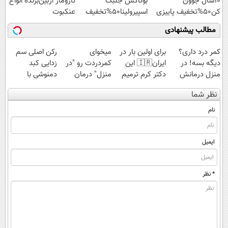
10سال جوون
بوتاکس جلبک
تارومار ازبین‌برنده انواع
کن50%تخفیف پاییزی
اسپیرولینا50%تخفیف
عنکبوت
مطالب پیشنهادی
کمر درد داری؟
برای اولین بار در
میخوای
رکن اصلی سم
دیگه بسه! در
ایران🇮🇷 این
کمردردت رو "در
زدایی کبد
منزل درمانش
دکتر کرم ترمیم
منزل" درمان
دمنوشی با
کن
کننده 23 روزه
کنی؟ (◂فیلم +
10گیاه
نظر شما
(◀پرسش‌نامه)
ساخت!
◂پرسش‌نامه)
موثر(دارای مجوز
وزارت بهداشت)
نام
ایمیل
* نظر