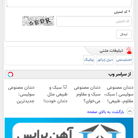
* کد امنیتی
اعتبارسنجی
دیزل ژنراتور
بوکینگ
از سراسر وب
دندان مصنوعی
دندان مصنوعی
🦷 سبک و
دندان مصنوعی
سوئیسی | سبک،
سبک و مقاوم
طبیعی مثل
سوئیسی:
مقاوم، طبیعی!
می‌خوای؟
دندان خودت!
جدیدترین
ویزیت
پرداخت اقساطی
نصب آسان و
فناوری اروپا،
بازگشت به بالای صفحه
رایگان+پرداخت
هم داریم!😍 |
پرداخت اقساطی
سبک و مقاوم |
اقساطی😍
📍تهران
💳 📍 تهران
پرداخت قسطی