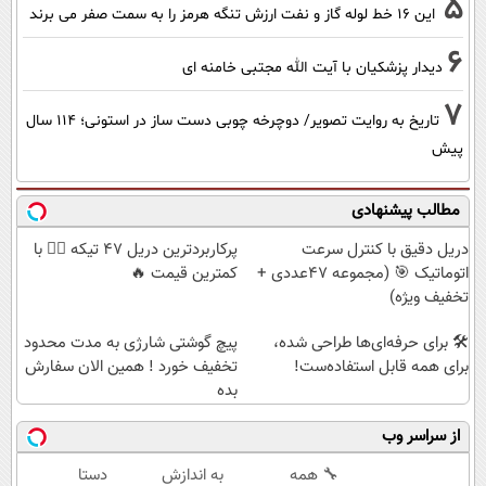
5
این 16 خط لوله گاز و نفت ارزش تنگه هرمز را به سمت صفر می برند
6
دیدار پزشکیان با آیت الله مجتبی خامنه ای
7
تاریخ به روایت تصویر/ دوچرخه چوبی دست ساز در استونی؛ 114 سال
پیش
مطالب پیشنهادی
دریل دقیق با کنترل سرعت
پرکاربردترین دریل 47 تیکه 👈🏻 با
اتوماتیک 🎯 (مجموعه 47عددی +
کمترین قیمت 🔥
تخفیف ویژه)
🛠️ برای حرفه‌ای‌ها طراحی شده،
پیچ گوشتی شارژی به مدت محدود
برای همه قابل استفاده‌ست!
تخفیف خورد ! همین الان سفارش
بده
از سراسر وب
🔧 همه
به اندازش
دستا