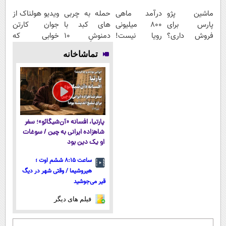
ماشین پژو
درآمد ماهی
حمله به چربی
ویدیو هولناک از
پارس برای
800 میلیونی
های کبد با
جوان کارتن
فروش داری؟
رویا نیست!
دمنوشِ 10
خوابی که
اینجا سریع
امتحانش
گیاه(تخفیف تا
میلیاردر شد.
تماشاخانه
بفروشش
مجانیه😉
امشب)
آموزش رایگان
پارتیا، افسانه «آن‌شیگائو»؛ سفر
شاهزاده ایرانی به چین / سوغات
او یک دین بود
ساعت ۸:۱۵ ششم اوت ؛
هیروشیما / وقتی شهر در دیگ
قیر می‌جوشید
فیلم های دیگر