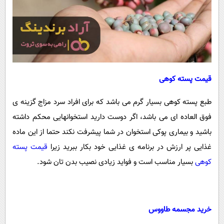
پیامک
سرگرمی
روانشناسی
فناوری
آشپزی
گوناگون
دانلود
حوادث
قیمت پسته کوهی
محیط زیست
سلامت
طبع پسته کوهی بسیار گرم می باشد که برای افراد سرد مزاج گزینه ی
فرهنگی
فوق العاده ای می باشد، اگر دوست دارید استخوانهایی محکم داشته
باشید و بیماری پوکی استخوان در شما پیشرفت نکند حتما از این ماده
بین الملل
غذایی پر ارزش در برنامه ی غذایی خود بکار ببرید زیرا
قیمت پسته
اجتماعی
کوهی
بسیار مناسب است و فواید زیادی نصیب بدن تان شود.
حیات وحش
سیاست خارجی
خرید مجسمه طاووس