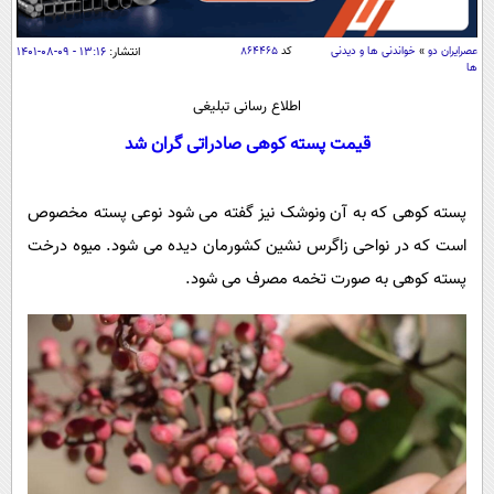
سیاسی
اقتصاد
عصرايران دو
»
خواندنی ها و دیدنی
کد
۸۶۴۴۶۵
انتشار:
۱۳:۱۶ - ۰۹-۰۸-۱۴۰۱
ها
جامعه
اقتصادی
اطلاع رسانی تبلیغی
ورزشی
اجتماعی
خودرو
قیمت پسته کوهی صادراتی گران شد
بین الملل
حوادث
فرهنگ و هنر
سیاست خارجی
سلامت
پسته کوهی که به آن ونوشک نیز گفته می شود نوعی پسته مخصوص
علم و دانش
یک برش دانایی
است که در نواحی زاگرس نشین کشورمان دیده می شود. میوه درخت
قرآن
فناوری و It
پسته کوهی به صورت تخمه مصرف می شود.
محیط زیست
گوناگون
علمی
سفر و تفریح
فیلم
سرگرمی
اخبار کریپتو
عصر ایران 2
اقتصاد
باشگاه مغز
آموزش زبان
خواندنی ها و دیدنی ها
ورزش
مجله تصویری سلاح
داستان کوتاه
سیاست