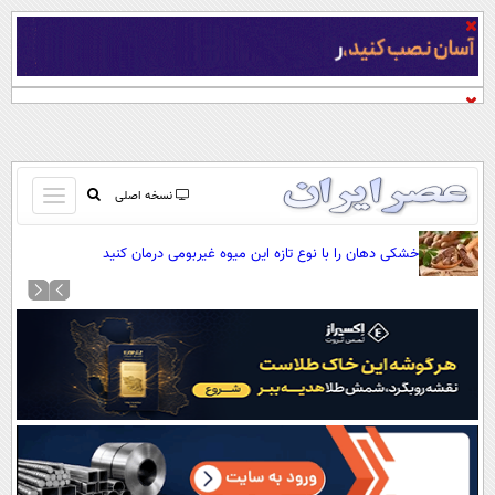
باز
نسخه اصلی
و
صفحه اول
خشکی دهان را با نوع تازه این میوه غیربومی درمان کنید
بسته
تماس با ما
کردن
آرشیو
منو
جستجو
نظرسنجی
آب و هوا
اوقات شرعی
پیوند ها
سواد زندگی