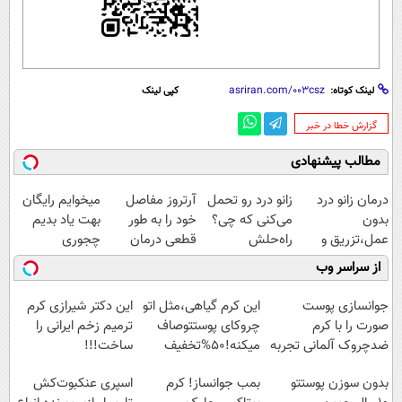
لینک کوتاه:
کپی لینک
‌گزارش خطا در خبر
مطالب پیشنهادی
درمان زانو درد
زانو درد رو تحمل
آرتروز مفاصل
میخوایم رایگان
بدون
می‌کنی که چی؟
خود را به طور
بهت یاد بدیم
عمل،تزریق و
راه‌حلش
قطعی درمان
چجوری
دارو
همین‌جاست!
کنید!
پولدارشی! باور
از سراسر وب
(◂پرسش‌نامه)
◗پرسش‌نامه◖
نداری امتحانش
مجانیه
جوانسازی پوست
این کرم گیاهی،مثل اتو
این دکتر شیرازی کرم
صورت را با کرم
چروکای پوستتوصاف
ترمیم زخم ایرانی را
ضدچروک آلمانی تجربه
میکنه!50%تخفیف
ساخت!!!
کنید!
بدون سوزن پوستتو
بمب جوانساز! کرم
اسپری عنکبوت‌‌کش