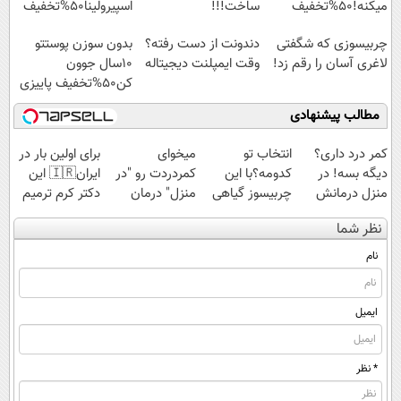
میکنه!50%تخفیف
ساخت!!!
اسپیرولینا50%تخفیف
چربیسوزی که شگفتی
دندونت از دست رفته؟
بدون سوزن پوستتو
لاغری آسان را رقم زد!
وقت ایمپلنت دیجیتاله
10سال جوون
کن50%تخفیف پاییزی
مطالب پیشنهادی
کمر درد داری؟
انتخاب تو
میخوای
برای اولین بار در
دیگه بسه! در
کدومه؟با این
کمردردت رو "در
ایران🇮🇷 این
منزل درمانش
چربیسوز گیاهی
منزل" درمان
دکتر کرم ترمیم
کن
مثل آب خوردن
کنی؟ (◂فیلم +
کننده 23 روزه
نظر شما
(◀پرسش‌نامه)
لاغر شو!
◂پرسش‌نامه)
ساخت!
خرید60%تخفیف
نام
ایمیل
* نظر