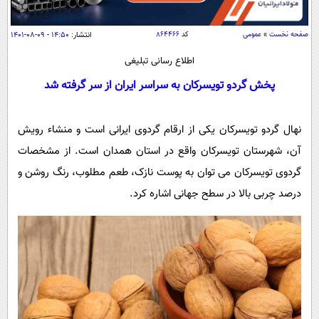
سیاسی
اقتصاد
صفحه نخست
»
عمومی
کد
۸۶۴۴۶۶
انتشار:
۱۴:۵۰ - ۰۹-۰۸-۱۴۰۱
جامعه
اقتصادی
اطلاع رسانی تبلیغی
ورزشی
اجتماعی
خودرو
پخش گردو تویسرکان به سراسر ایران از سر گرفته شد
بین الملل
حوادث
فرهنگ و هنر
سیاست خارجی
نهال گردو تویسرکان یکی از ارقام گردوی ایرانی است و منشاء رویش
سلامت
آن، شهرستان تویسرکان واقع در استان همدان است. از مشخصات
علم و دانش
یک برش دانایی
گردوی تویسرکان می‌ توان به پوست نازک، طعم مطلوب، رنگ روشن و
قرآن
فناوری و It
محیط زیست
درصد چربی بالا در سطح جهانی اشاره کرد.
گوناگون
علمی
سفر و تفریح
فیلم
سرگرمی
اخبار کریپتو
عصر ایران 2
اقتصاد
باشگاه مغز
آموزش زبان
خواندنی ها و دیدنی ها
ورزش
مجله تصویری سلاح
داستان کوتاه
سیاست