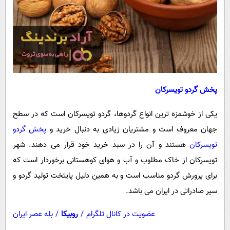
پیامک
سرگرمی
روانشناسی
فناوری
آشپزی
گوناگون
دانلود
حوادث
محیط زیست
پخش گردو تویسرکان
سلامت
یکی از خوشمزه ترین انواع گردوها، گردو تویسرکان است که در سطح
فرهنگی
جهان معروف است و مشتریان زیادی به دنبال خرید و
پخش گردو
بین الملل
تویسرکان
هستند و آن را در سبد خرید خود قرار می دهند. شهر
اجتماعی
تویسرکان از خاک مطلوب و آب و هوای کوهستانی برخوردار است که
برای پرورش گردو مناسب است و به همین دلیل پایتخت تولید گردو و
حیات وحش
سیر صادراتی در ایران می باشد.
سیاست خارجی
عضویت در کانال تلگرام
/
روبیکا
/
بله عصر ایران