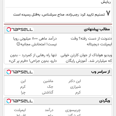
ربایش
7
تسنیم تایید کرد: رجب‌زاده، مداح سرشناس، به‌قتل رسیده است
مطالب پیشنهادی
دندونت از دست رفته؟ وقت
درآمد ماهی 800 میلیونی رویا
ایمپلنت دیجیتاله
نیست! امتحانش مجانیه😉
ویدیو هولناک از جوان کارتن خوابی
تنها راه رهایی از کمردرد – بدون
که میلیاردر شد. آموزش رایگان
دارو، بدون جراحی! «فرم پر کن»
از سراسر وب
این دکتر
ماشین
این
شیرازی
جک
کرم
کرم
گذاشتی
چرا
ترمیم
برای
اینقدر
وبگردی
زخم
فروش
سر
ایرانی را
؟ اینجا
زبون‌ها
چربیسوزی
درآمد
ایمپلنت
ساخت!!!
سریع و
افتاده؟
که شگفتی
ماهی
اقساطی