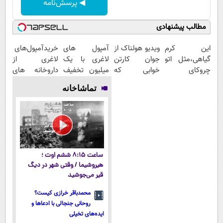
◀ پرسش‌نامه
مطالب پیشنهادی
این کرم
ویدیو هولناک از
آمپول های
خریدآمپول‌های
گیاهی،مثل اتو
جوان کارتن
لاغری با یک
لاغری از
چروکای
خوابی که
میلیون تخفیف
داروخانه های
پوستتوصاف
میلیاردر شد.
| ارسال از
اطرافت، ارسال
تماشاخانه
میکنه!50%تخفیف
آموزش رایگان
داروخانه های
فوری همراه با
معتبر
پک یخ!
ساعت ۸:۱۵ ششم اوت ؛
هیروشیما / وقتی شهر در دیگ
قیر می‌جوشید
محمدباقر خرازی کیست؟
روحانی جنجالی با ادعاها و
ایده‌های تخیلی