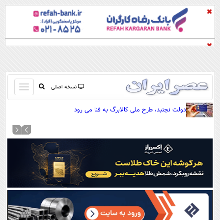
باز
نسخه اصلی
و
صفحه اول
دولت نجنبد، طرح ملی کالابرگ به فنا می رود
بسته
تماس با ما
کردن
آرشیو
منو
جستجو
نظرسنجی
آب و هوا
اوقات شرعی
پیوند ها
سواد زندگی