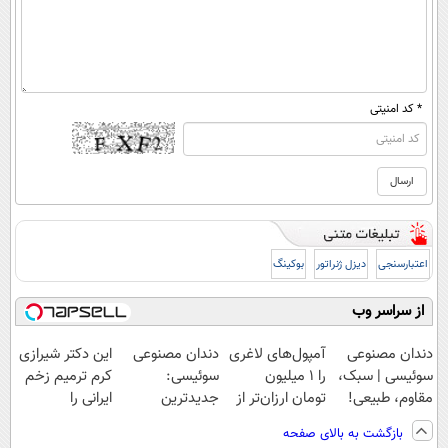
* کد امنیتی
اعتبارسنجی
دیزل ژنراتور
بوکینگ
از سراسر وب
دندان مصنوعی
آمپول‌های لاغری
دندان مصنوعی
این دکتر شیرازی
سوئیسی | سبک،
را ۱ میلیون
سوئیسی:
کرم ترمیم زخم
مقاوم، طبیعی!
تومان ارزان‌تر از
جدیدترین
ایرانی را
ویزیت
همه‌جا بخر!
فناوری اروپا،
ساخت!!!
بازگشت به بالای صفحه
رایگان+پرداخت
سبک و مقاوم |