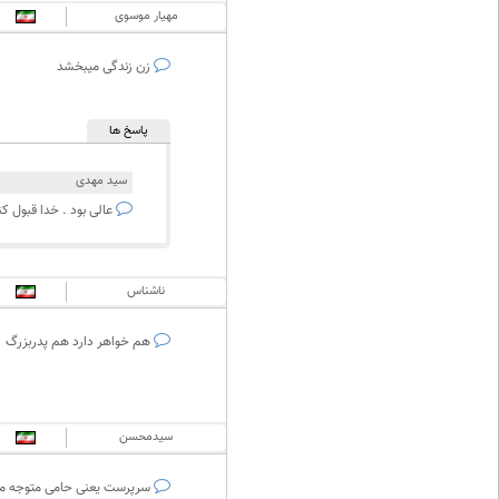
مهیار موسوی
زن زندگی میبخشد
پاسخ ها
سید مهدی
عالی بود . خدا قبول کن
ناشناس
هم خواهر دارد هم پدربزرگ
سیدمحسن
سرپرست یعنی حامی متوجه م