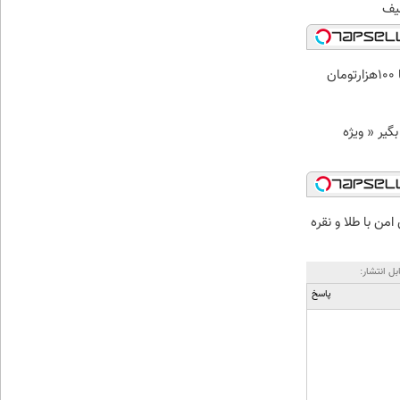
ن
د وام بگیر « ویژه
من با طلا و نقره
بل انتشار:
پاسخ