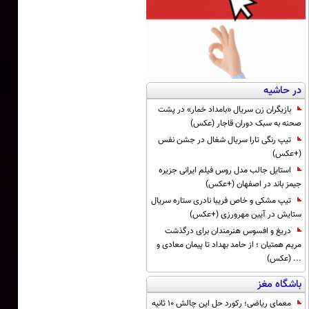
در حاشیه
بازیگران زن سریال «بامداد خمار» در پشت
صحنه به سبک دوران قاجار (عکس)
تیپ رنگی تارا سریال شغال در جشن نفس
(+عکس)
استایل جالب مدل روس فیلم ایرانی جزیره
جیمز باند در اصفهان (+عکس)
تیپ مشکی و خاص فریبا نادری ستاره سریال
ستایش در آیین مهرورزی (+عکس)
دریغ و افسوس هنرمندان برای درگذشت
مریم همتیان ؛ از حامد بهداد تا پیمان معادی و
... (عکس)
باشگاه مغز
معمای ریاضی؛ رکورد حل این چالش 10 ثانیه