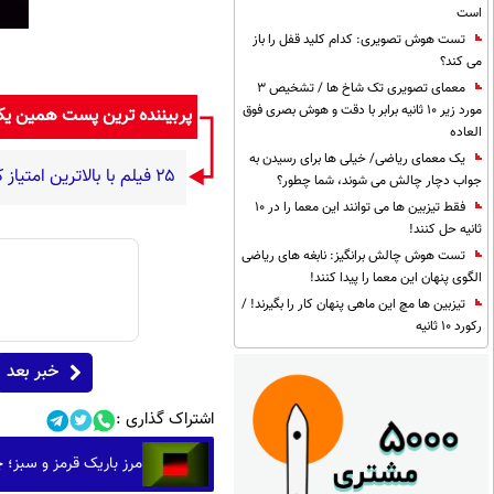
است
تست هوش تصویری: کدام کلید قفل را باز
می کند؟
معمای تصویری تک شاخ ها / تشخیص 3
مورد زیر 10 ثانیه برابر با دقت و هوش بصری فوق
پربیننده ترین پست همین ی
العاده
یک معمای ریاضی/ خیلی ها برای رسیدن به
۲۵ فیلم با بالاترین امتیاز کاربران در سایت IMDb که بهترین فیلم‌های تاریخ سینما هستند(+اینفوگرافیک)
جواب دچار چالش می شوند، شما چطور؟
فقط تیزبین ها می توانند این معما را در 10
ثانیه حل کنند!
تست هوش چالش برانگیز: نابغه های ریاضی
الگوی پنهان این معما را پیدا کنند!
تیزبین ها مچ این ماهی پنهان کار را بگیرند! /
رکورد 10 ثانیه
خبر بعد
اشتراک گذاری :
مرز باریک قرمز و سبز؛ 