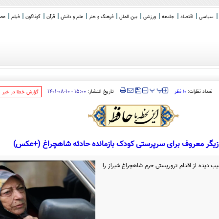
سیاسی
اقتصاد
جامعه
ورزشی
بین الملل
فرهنگ و هنر
علم و دانش
قرآن
گوناگون
فیلم
عصر 
تیبات تن
_
‍‍‍ پ
پ
تاریخ انتشار:
۱۵:۰۰ - ۱۰-۰۸-۱۴۰۱
تعداد نظرات:
۱۰ نظر
‌گزارش خطا در خبر
زیگر معروف برای سرپرستی کودک بازمانده حادثه شاهچراغ (+عکس)
 دیده از اقدام تروریستی حرم شاهچراغ شیراز را