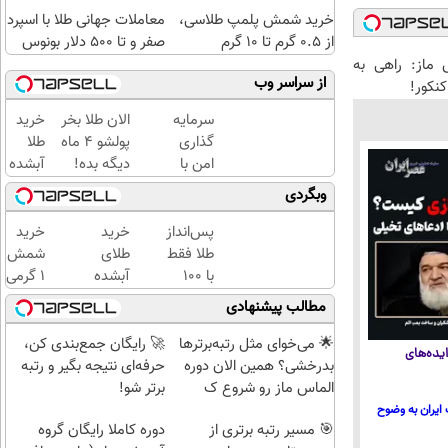
خرید شمش پلمپ طلاسی،
معاملات جهانی طلا با اسپرد
از ۰.۵ گرم تا ۱۰ گرم
صفر و تا ۵۰۰ دلار بونوس
 ماز: راهی به
از سراسر وب
نکور!
سرمایه
الان طلا بخر
خرید
گذاری
پولشو 4 ماه
طلا
امن با
دیگه بده!
آبشده
طلا و
سرمایه‌گذاری
با 100
وبگردی
نقره
طلا با اقساط
هزار
دیجی
بی‌بهره
تومن
پس‌انداز
خرید
خرید
کالا
طلا فقط
طلای
شمش
با ۱۰۰
آبشده
1 گرمی
هزارتومان
حتی با
از
مطالب پیشنهادی
(امن و
۱۰۰هزارتومان
طلاسی
راحت)
🌟 می‌خوای مثل رتبه‌برترها
🚀 رایگان جمع‌بندی کن،
یده‌های
بدرخشی؟ همین الان دوره
حرفه‌ای نتیجه بگیر و رتبه
الماس ماز رو شروع ک
برتر شو!
ایران به وضوح
🎯 مسیر رتبه برتری از
دوره کاملا رایگان گروه