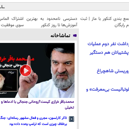
مع بندی کنکور با ماز | ثبت
دسترسی نامحدود به بهترین
اشتراک الماس
م رایگان
آموزش‌ها تا روز کنکور
سوی موفقیت ک
تماشاخانه
ازداشت نفر دوم عملیات
هچراغ، ۶ نفر از پشتیبانان هم دستگیر
روریستی شاهچراغ
 فوتبالیست بی‌معرفت» و
محمدباقر خرازی کیست؟روحانی جنجالی با ادعاها و ا
تخیلی
تاکر کارلسون، مجری و فعال مشهور رسانه‌ای: جنگ 
برخلاف چیزی است که ترامپ وعده داده بود