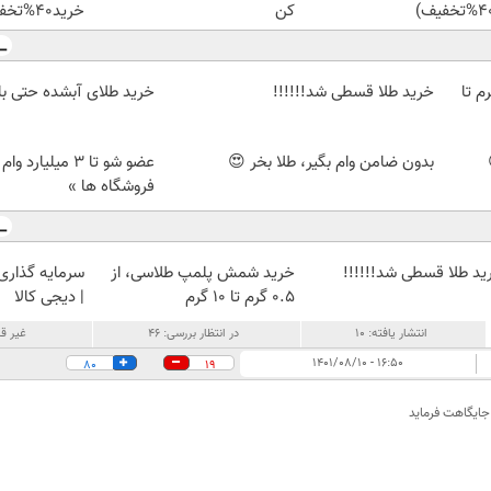
کن
خرید40%تخفیف
لمپ طلاسی، از ۰.۵ گرم تا
خرید طلا قسطی شد!!!!!!
خرید طلای آبشده حتی با ۱۰۰هزارتوما
بدون ضامن وام بگیر، طلا بخر 😍
عضو شو تا 3 میلیار
فروشگاه ها »
ید طلا قسطی شد!!!!!!
خرید شمش پلمپ طلاسی، از
سرمایه گذاری ا
۰.۵ گرم تا ۱۰ گرم
| دیجی کالا
انتشار یافته:
۱۰
در انتظار بررسی:
۴۶
غیر قا
۱۶:۵۰ - ۱۴۰۱/۰۸/۱۰
80
19
 جایگاهت فرماید