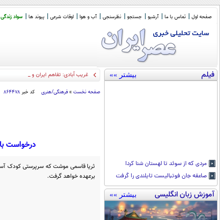
صفحه اول
تماس با ما
آرشیو
جستجو
نظرسنجی
آب و هوا
اوقات شرعی
پیوند ها
سواد زندگی
فیلم
بیشتر »»
غریب آبادی: تفاهم ایران و عمان درباره تر
صفحه نخست
»
فرهنگی/هنری
کد خبر
۸۶۴۴۷۸
درخواست با
مردی که از سوئد تا لهستان شنا کرد!
ثریا قاسمی موشت که سرپرستی کودک آسیب
برعهده خواهد گرفت.
صاعقه جان فوتبالیست تایلندی را گرفت
آموزش زبان انگلیسی
بیشتر »»