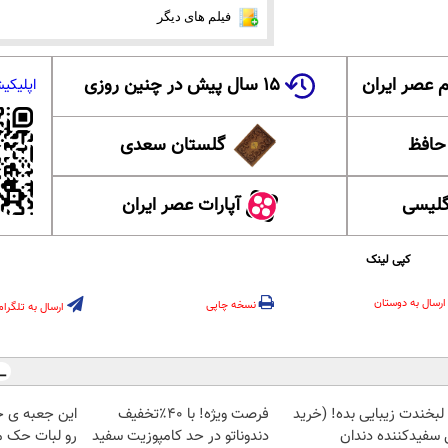
فیلم های دیگر
 عصر ایران
۱۵ سال پیش در چنین روزی
اپلیکی
 حافظ
گلستان سعدی
گلیسی
آپارات عصر ایران
کپی لینک
ارسال به دوستان
نسخه چاپی
ارسال به تلگرام
 لبخندت زیبایی بده! (خرید
فرصت ویژه! با 40٪تخفیف
این جعبه ی ج
 سفیدکننده دندان
دندوناتو در حد کامپوزیت سفید
رو لبات حک م