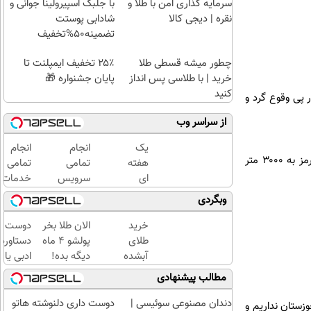
سرمایه گذاری امن با طلا و
با جلبک اسپیرولینا جوانی و
نقره | دیجی کالا
شادابی پوستت
تضمینه50%تخفیف
چطور میشه قسطی طلا
۲۵٪ تخفیف ایمپلنت تا
خرید | با طلاسی پس انداز
پایان جشنواره 🎁
کنید
ر پی وقوع گرد و
از سراسر وب
یک
انجام
انجام
وی افزود: در این مدت دید افقی در دزفول به ۱۵۰۰ متر، آبادان و بستان ۲۰۰۰ متر، ماهشهر، شادگان و رامهرمز به ۳۰۰۰ متر
هفته
تمامی
تمامی
ای
سرویس
خدمات
کتابت
های
خودرویی
وبگردی
را با
ماشین
در محل
مجوز
درمحل
با یدک
خرید
الان طلا بخر
دوست د
رسمی
دات کام
طلای
پولشو 4 ماه
دستاورد
چاپ
آبشده
دیگه بده!
ادبی یا
کن !
حتی با
سرمایه‌گذاری
علمی خود
مطالب پیشنهادی
کلیک
۱۰۰هزارتومان
طلا با اقساط
فوری به
کن تا
بی‌بهره
کتاب تب
دندان مصنوعی سوئیسی |
دوست داری دلنوشته هاتو
وزستان نداریم و