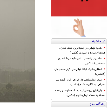
در حاشیه
هدیه تهرانی در جدیدترین ظاهر شدن ،
همچنان ساده و اسپورت (عکس)
عکس پدرانه سپند امیرسلیمانی با شعری
احساسی (+عکس)
استایل شیک لیندا کیانی در اکران ماه پنهان
(+عکس)
سحر دولتشاهی عذرخواهی کرد ؛ قصد بی
احترامی به اذان نداشتم (عکس)
بازیگران زن سریال «بامداد خمار» در پشت
صحنه به سبک دوران قاجار (عکس)
باشگاه مغز