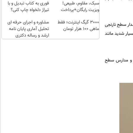
فرصت
کنی؟
سبک، مقاوم، طبیعی!
فوری به کتاب تبدیل و با
هست
ویزیت رایگان+پرداخت
تیراژ دلخواه چاپ کنی؟
!
اقساطی😍
3000 گیگ اینترنت؛ فقط
مشاوره و اجرای حرفه ای
دار سطح نارنجی
ماهی 100 هزار تومان
تحلیل آماری پایان نامه
یار شدید مانند
ارشد و رساله دکتری
 امروز آن هم حدود ساغت ۱۰ صبح تنها ادارات و مدارس سطح