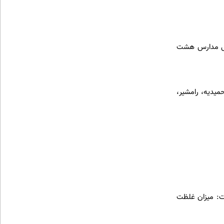
زستان از تعطیلی مدارس هشت
حمیدیه، رامشیر،
فت: میزان غلظت