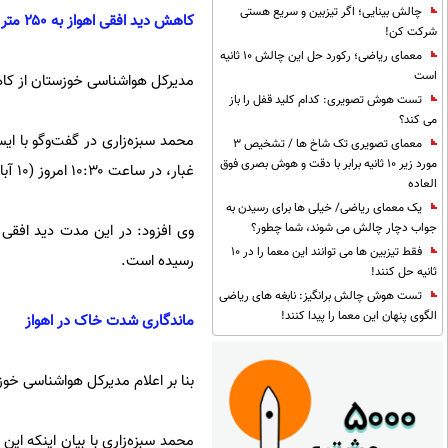
چالش بینایی؛ اگر تیزبین و سریع هستی
کاهش دید افقی اهواز به ۲۵۰ متر
شرکت کن!
معمای ریاضی؛ رکورد حل این چالش 10 ثانیه
است
مدیرکل هواشناسی خوزستان از کاهش
تست هوش تصویری: کدام کلید قفل را باز
می کند؟
محمد سبزه‌زاری در گفت‌وگو با ایس
معمای تصویری تک شاخ ها / تشخیص 3
مورد زیر 10 ثانیه برابر با دقت و هوش بصری فوق
غبار، در ساعت ۱۰:۳۰ امروز (۱۰ آبان ماه) دید افقی در اهواز به ۲۵۰ متر کاهش یافت.
العاده
یک معمای ریاضی/ خیلی ها برای رسیدن به
جواب دچار چالش می شوند، شما چطور؟
فقط تیزبین ها می توانند این معما را در 10
رسیده است.
ثانیه حل کنند!
تست هوش چالش برانگیز: نابغه های ریاضی
الگوی پنهان این معما را پیدا کنند!
ماندگاری شدت خاک در اهواز
بنا بر اعلام مدیرکل هواشناسی خوز
محمد سبزه‌زاری با بیان اینکه این