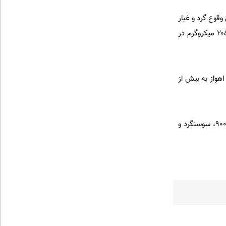
وقوع گرد و غبار
در استان خوزستان، طبق آخرین اندازه‌گیری‌ها تا ساعت ۱۱ امروز (۱۰ آبان‌ماه) میزان ذرات غبار در هوای اهواز ۲۰۵۸ میکروگرم در
رد و غبار در اهواز به بیش از
مدیر روابط عمومی اداره کل حفاظت محیط زیست خوزستان گفت: همچنین میزان غلظت گرد و غبار در آبادان ۹۰۰، سوسنگرد و