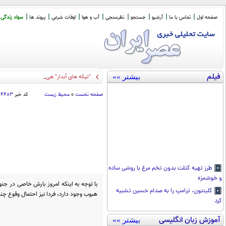
صفحه اول
تماس با ما
آرشیو
جستجو
نظرسنجی
آب و هوا
اوقات شرعی
پیوند ها
سواد زندگی
فیلم
بیشتر »»
"تیکه های آبدار" هیلاری کلینتون به ترامپ
صفحه نخست
»
محیط زیست
کد خبر
۶۴۴۸۳
طرز تهیه کتلت بدون تخم مرغ با روشی ساده
و خوشمزه
با توجه به اینکه امروز بارش خاصی در جنو
کلینتون، ترامپ را به صدام حسین تشبیه
هبوب وجود دارد، فردا نیز احتمال وقوع چنی
کرد
آموزش زبان انگلیسی
بیشتر »»