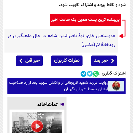
شود و نقاط پیوند و اشتراک تقویت شود.
پربیننده ترین پست همین یک ساعت اخیر
«دوستعلی خان، نوۀ ناصرالدین شاه» در حال ماهیگیری در
رودخانۀ لار(عکس)
خبر بعد
نظرات کاربران
خبر قبل
اشتراک گذاری :
روایت فرزند شهید لاریجانی از واکنش شهید بعد از رد صلاحیت
ایشان توسط شورای نگهبان
تماشاخانه