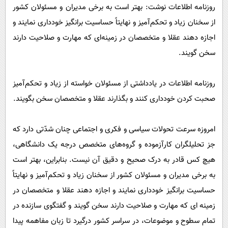
پیامک
سرگرمی
روزنامه اطلاعات نوشت: بهتر است به برخی مدیران و مسئولان کشور
از سخنان زیاد و تحکم‌آمیز و نهایتاً حساسیت برانگیز خودداری نمایند و
روانشناسی
فناوری
اجازه دهند عقلا و متخصصان در زمینه‌ای که مهارت و صلاحیت دارند
آشپزی
گوناگون
سخن گویند.
دانلود
حوادث
محیط زیست
روزنامه اطلاعات در یادداشتی از مسئولان خواسته از زیاد و تحکم‌آمیز
صحبت کردن خودداری کنند و بگذارند عقلا و متخصصان سخن بگویند.
سلامت
فرهنگی
امروزه سرعت تحولات سیاسی و فکری و اجتماعی چنان شدّتی دارد که
بین الملل
جز تحلیلگران کارآزموده و گروه‌های متخصص درجه یک دانشگاهی،
اجتماعی
هیچ کس قادر به درک صحیح و دقیق آن نیست. بنابراین، بهتر است
به برخی مدیران و مسئولان کشور از سخنان زیاد و تحکم‌آمیز و نهایتاً
حیات وحش
حساسیت برانگیز خودداری نمایند و اجازه دهند عقلا و متخصصان در
سیاست خارجی
زمینه ای که مهارت و صلاحیت دارند سخن گویند و گفتگوی سازنده در
تمام سطوح و موضوعات، در سراسر کشور درگیرد تا زبان مفاهمه پیدا