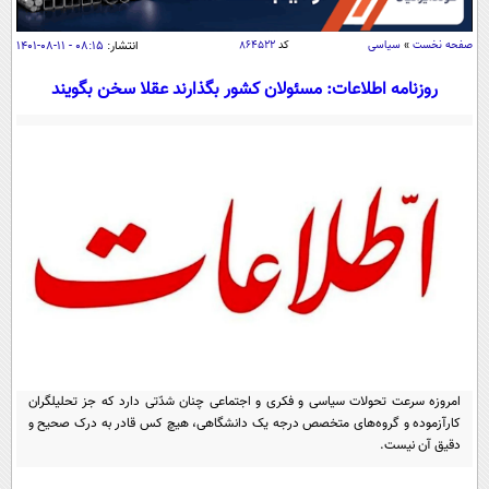
سیاسی
اقتصاد
صفحه نخست
»
سیاسی
کد
۸۶۴۵۲۲
انتشار:
۰۸:۱۵ - ۱۱-۰۸-۱۴۰۱
جامعه
اقتصادی
روزنامه اطلاعات: مسئولان کشور بگذارند عقلا سخن بگویند
ورزشی
اجتماعی
خودرو
بین الملل
حوادث
فرهنگ و هنر
سیاست خارجی
سلامت
علم و دانش
یک برش دانایی
قرآن
فناوری و It
محیط زیست
گوناگون
علمی
سفر و تفریح
فیلم
سرگرمی
اخبار کریپتو
عصر ایران 2
اقتصاد
باشگاه مغز
امروزه سرعت تحولات سیاسی و فکری و اجتماعی چنان شدّتی دارد که جز تحلیلگران
آموزش زبان
خواندنی ها و دیدنی ها
ورزش
مجله تصویری سلاح
کارآزموده و گروه‌های متخصص درجه یک دانشگاهی، هیچ کس قادر به درک صحیح و
دقیق آن نیست.
داستان کوتاه
سیاست