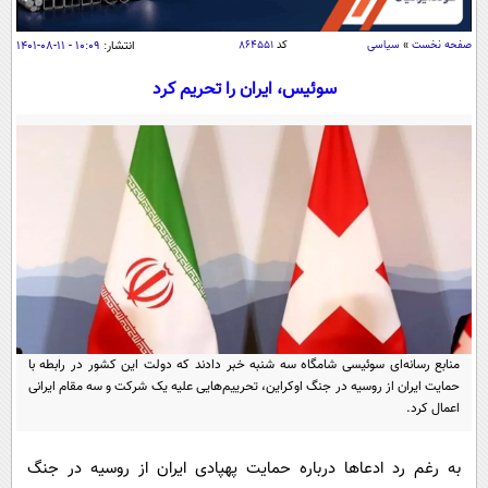
سیاسی
اقتصاد
صفحه نخست
»
سیاسی
کد
۸۶۴۵۵۱
انتشار:
۱۰:۰۹ - ۱۱-۰۸-۱۴۰۱
جامعه
اقتصادی
سوئیس، ایران را تحریم کرد
ورزشی
اجتماعی
خودرو
بین الملل
حوادث
فرهنگ و هنر
سیاست خارجی
سلامت
علم و دانش
یک برش دانایی
قرآن
فناوری و It
محیط زیست
گوناگون
علمی
سفر و تفریح
فیلم
سرگرمی
اخبار کریپتو
منابع رسانه‌ای سوئیسی شامگاه سه شنبه خبر دادند که دولت این کشور در رابطه با
عصر ایران 2
اقتصاد
باشگاه مغز
حمایت ایران از روسیه در جنگ اوکراین، تحرییم‌هایی علیه یک شرکت و سه مقام ایرانی
اعمال کرد.
آموزش زبان
خواندنی ها و دیدنی ها
ورزش
مجله تصویری سلاح
داستان کوتاه
سیاست
به رغم رد ادعا‌ها درباره حمایت پهپادی ایران از روسیه در جنگ