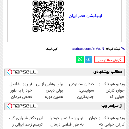
اپلیکیشن عصر ایران
لینک کوتاه:
کپی لینک
‌گزارش خطا در خبر
مطالب پیشنهادی
ویدیو هولناک از
دندان مصنوعی
برای رهایی از بی
آرتروز مفاصل
جوان کارتن
سوئیسی:
پولی دیدن
خود را به طور
خوابی که
جدیدترین
همین دوره
قطعی درمان
میلیاردر شد.
فناوری اروپا،
رایگان کافیه!
کنید!
از سراسر وب
آموزش رایگان
سبک و مقاوم |
(شمارتو وارد کن)
◗پرسش‌نامه◖
پرداخت قسطی
ویدیو هولناک از جوان
آرتروز مفاصل خود را
این دکتر شیرازی کرم
کارتن خوابی که
به طور قطعی درمان
ترمیم زخم ایرانی را