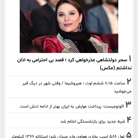
1
سحر دولتشاهی عذرخواهی کرد ؛ قصد بی احترامی به اذان
نداشتم (عکس)
2
ساعت ۸:۱۵ ششم اوت ؛ هیروشیما / وقتی شهر در دیگ قیر
می‌جوشید
3
اکونومیست: پرداخت عوارض به ایران بهتر از ادامه تنش است
4
شرط جدید برای بازنشستگی اعلام شد
5
غول 586 اسب بخاری هواوی وارد میدان شد؛ استلاتو 1366 کیلومتر