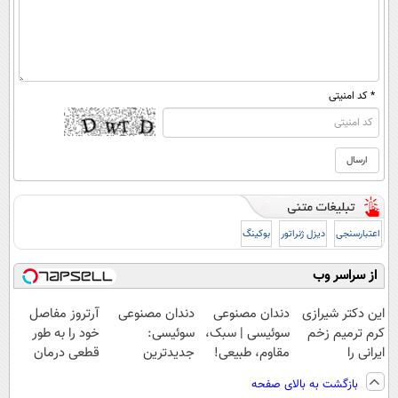
* کد امنیتی
اعتبارسنجی
دیزل ژنراتور
بوکینگ
از سراسر وب
این دکتر شیرازی
دندان مصنوعی
دندان مصنوعی
آرتروز مفاصل
کرم ترمیم زخم
سوئیسی | سبک،
سوئیسی:
خود را به طور
ایرانی را
مقاوم، طبیعی!
جدیدترین
قطعی درمان
ساخت!!!
ویزیت
فناوری اروپا،
کنید!
بازگشت به بالای صفحه
رایگان+پرداخت
سبک و مقاوم |
◗پرسش‌نامه◖