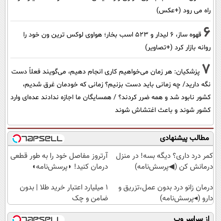
راه می رود (+عکس)
6
قهوه ساز، 6 لیدار و 523 اسب بخار؛ هواوی لوکس ترین ون خود را
روانه بازار کرد (+تصاویر)
7
پزشکیان: هر زمان می‌خواهیم کاری انجام دهیم، می‌گویند فعلاً دست
نگه دارید/ چه زمانی باید دست بزنیم؟ زمانی که خودمان غرق شدیم،
کشور نابود شد و همه ضرر کردند؟ / همسایگان ما اجازه ندادند عده‌ای وارد
کشور شوند و باعث اغتشاش شوند
مطالب پیشنهادی
کمر درد داری؟ دیگه بسه! در منزل
آرتروز مفاصل خود را به طور قطعی
درمانش کن (◀پرسش‌نامه)
درمان کنید! ◗پرسش‌نامه◖
درمان زانو درد بدون عمل،تزریق و
۱ میلیارد اعتبار خرید طلا | بدون
دارو (◂پرسش‌نامه)
ضامن و چک
از سراسر وب