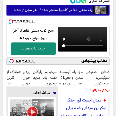
اشتراک گذاری :
یک معدن طلا در کلمبیا منفجر شد؛ ۱۶ نفر مجروح شدند
میخ کوب دستی فقط تا آخر
امروز حراج خورد!🔥
خرید با تخفیف
مطالب پیشنهادی
دندان مصنوعی
تنها راه ثروتمند
میخوایم رایگان
ویدیو هولناک از
سوئیسی:
شدن واقعی❗❗
بهت یاد بدیم
جوان کارتن
جدیدترین
بعد از این دوره
چجوری
خوابی که
فناوری اروپا،
تو خواب هم
پولدارشی! باور
میلیاردر شد.
بیشتر بخوانید:
تماشاخانه
سبک و مقاوم |
پول در بیار😍
نداری امتحانش
آموزش رایگان
میدل ایست آی: جنگ
پرداخت قسطی
مجانیه
اوکراین میدانی شده برای