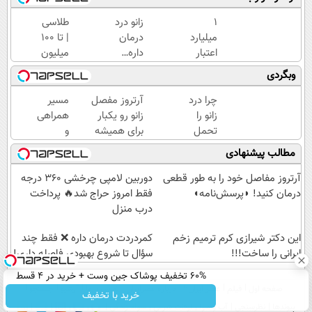
۱
زانو درد
طلاسی
میلیارد
درمان
| تا 100
اعتبار
داره…
میلیون
خرید
چرا
وام
وبگردی
طلا |
هنوز
آنی
بدون
داری
خرید
چرا درد
آرتروز مفصل
مسیر
ضامن
بهش
طلا💰
زانو را
زانو رو یکبار
همراهی
و چک
ظلم
ثبت
تحمل
برای همیشه
و
می‌کنی؟
نام
می‌کنی؟
درمان کن!
گزارش
مطالب پیشنهادی
کن!
خیلی
◗پرسش‌نامه◖
عملکرد
ساده
گروه
آرتروز مفاصل خود را به طور قطعی
دوربین لامپی چرخشی 360 درجه
درمنزل
اسنپ
درمان کنید! ◗پرسش‌نامه◖
فقط امروز حراج شد🔥 پرداخت
درمانش
در
درب منزل
کن
۱۴۰۴
این دکتر شیرازی کرم ترمیم زخم
‌کمردردت درمان داره ❌ فقط چند
ایرانی را ساخت!!!
سؤال تا شروع بهبودی فاصله‌ داری!
60% تخفیف پوشاک جین وست + خرید در 4 قسط
صفحه اول
فیلم
عصر ایران۲
درباره عصرایران
تماس با ما
آرشیو
جستجو
خرید با تخفیف
پیوندها
نظرسنجی
آب و هوا
اوقات شرعی
سواد زندگی