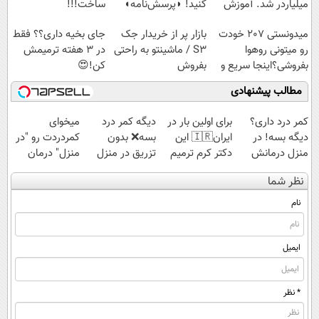
میلیاردر شد. آموزش
کنید! ◗پرسش‌نامه◖
ساخت!!!
رایگان
میدونستی 207 خودت
بازار پر از خریدار جک
جای بخیه داری؟؟ فقط
رو میتونی روهوا
S3 / ماشینتو به راحتی
در 3 هفته ترمیمش
بفروشی؟اینجا سریع و
بفروش
کن!😍
راحت بفروش
مطالب پیشنهادی
کمر درد داری؟
برای اولین بار در
دیگه کمر درد
میخوای
دیگه بسه! در
ایران🇮🇷 این
بسه❌ بدون
کمردردت رو "در
منزل درمانش
دکتر کرم ترمیم
تزریق در منزل
منزل" درمان
کن
کننده 23 روزه
درمانش کن✅
کنی؟ (◂فیلم +
نظر شما
(◀پرسش‌نامه)
ساخت!
◀پرسش‌نامه پر
◂پرسش‌نامه)
کن▶
نام
ایمیل
* نظر