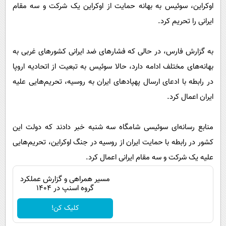
پیامک
اوکراین، سوئیس به بهانه حمایت از اوکراین یک شرکت و سه مقام
سرگرمی
ایرانی را تحریم کرد.
روانشناسی
فناوری
آشپزی
گوناگون
به گزارش فارس، در حالی که فشار‌های ضد ایرانی کشور‌های غربی به
دانلود
حوادث
بهانه‌های مختلف ادامه دارد، حالا سوئیس به تبعیت از اتحادیه اروپا
محیط زیست
در رابطه با ادعای ارسال پهپاد‌های ایران به روسیه، تحریم‌هایی علیه
ایران اعمال کرد.
سلامت
فرهنگی
منابع رسانه‌ای سوئیسی شامگاه سه شنبه خبر دادند که دولت این
بین الملل
کشور در رابطه با حمایت ایران از روسیه در جنگ اوکراین، تحریم‌هایی
اجتماعی
علیه یک شرکت و سه مقام ایرانی اعمال کرد.
حیات وحش
مسیر همراهی و گزارش عملکرد
گروه اسنپ در ۱۴۰۴
سیاست خارجی
کلیک کن!