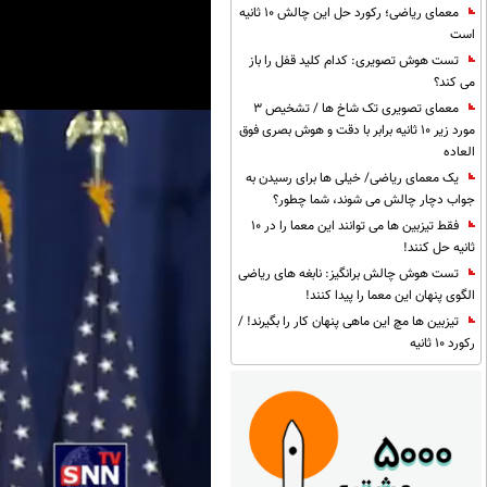
معمای ریاضی؛ رکورد حل این چالش 10 ثانیه
است
تست هوش تصویری: کدام کلید قفل را باز
می کند؟
معمای تصویری تک شاخ ها / تشخیص 3
مورد زیر 10 ثانیه برابر با دقت و هوش بصری فوق
العاده
یک معمای ریاضی/ خیلی ها برای رسیدن به
جواب دچار چالش می شوند، شما چطور؟
فقط تیزبین ها می توانند این معما را در 10
ثانیه حل کنند!
تست هوش چالش برانگیز: نابغه های ریاضی
الگوی پنهان این معما را پیدا کنند!
تیزبین ها مچ این ماهی پنهان کار را بگیرند! /
رکورد 10 ثانیه