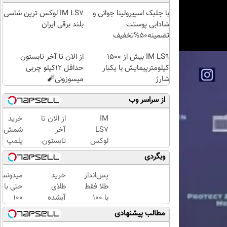
با جلبک اسپیرولینا جوانی و
IM LS7 لوکس ترین شاسی
شادابی پوستت
بلند برقی ایران
تضمینه50%تخفیف
IM LS9 بیش از 1500
از الان تا آخر تابستون
کیلومترپیمایش با یکبار
حداقل 12کیلو چربی
شارژ
میسوزونی🧨
از سراسر وب
IM
از الان تا
خرید
LS7
آخر
شمش
لوکس
تابستون
پلمپ
ترین
حداقل
طلاسی،
وبگردی
شاسی
12کیلو
از ۰.۵
بلند
چربی
گرم تا
پس‌انداز
خرید
میدونست
برقی
میسوزونی
۱۰ گرم
طلا فقط
طلای
حتی با
ایران
🧨
با ۱۰۰
آبشده
۱۰۰
هزارتومان
حتی با
هزارتوما
مطالب پیشنهادی
(امن و
۱۰۰هزارتومان
هم