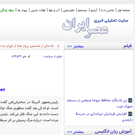
صفحه اول
تماس با ما
آرشیو
جستجو
نظرسنجی
آب و هوا
اوقات شرعی
پیوند ها
سواد زندگی
فیلم
بیشتر »»
50 سال از نخستین پرواز هما از تهران به نیویورک گذشت/ مسافران ویژه: الیزابت تیلور و اردشیر زاهدی (+عکس)
فیلم
»
سیاست
کد خبر
۸۶۴۵۶۹
ببی
زنِ بادیگارد محافظ نیوشا ضیغمی در مسجد
رئیس‌جمهور آمریکا در سخنرانی‌اش گفت ک
شهرک غرب
است. او اندکی بعد گفت منظورم جنگ اوکر
دست داده به این جنگ فکر می‌کند. باید
افزایش قربانیان تیراندازی در مدرسۀ
مرده است، درباره مرگ پسرش بر اثر سرط
تایلندی
آموزش زبان انگلیسی
بیشتر »»