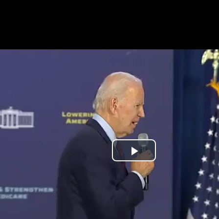
Play
Video