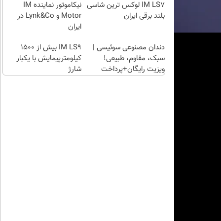
راحت)
میتونی
IM LS7 لوکس ترین شاسی
نیکاموتور نماینده IM
طلا آبش
بلند برقی ایران
Motor و Lynk&Co در
بخری؟
ایران
دندان مصنوعی سوئیسی |
IM LS9 بیش از 1500
سبک، مقاوم، طبیعی!
کیلومترپیمایش با یکبار
ویزیت رایگان+پرداخت
شارژ
اقساطی😍