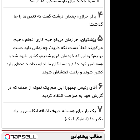
شرط جدید برای بازنشستگی اعلام شد
4
باقر خرازی؛ چندان درشت گفت که تندروها را جا
گذاشت!
5
پزشکیان: هر زمان می‌خواهیم کاری انجام دهیم،
می‌گویند فعلاً دست نگه دارید/ چه زمانی باید دست
بزنیم؟ زمانی که خودمان غرق شدیم، کشور نابود شد و
همه ضرر کردند؟ / همسایگان ما اجازه ندادند عده‌ای وارد
کشور شوند و باعث اغتشاش شوند
6
آقای رئیس جمهور! این هم یک نمونه از حذف که در
گزارش خود به صراحت انتقاد کردید
7
یک بار برای همیشه حروف اضافه انگلیسی را یاد
بگیرید! (اینفوگرافیک)
مطالب پیشنهادی