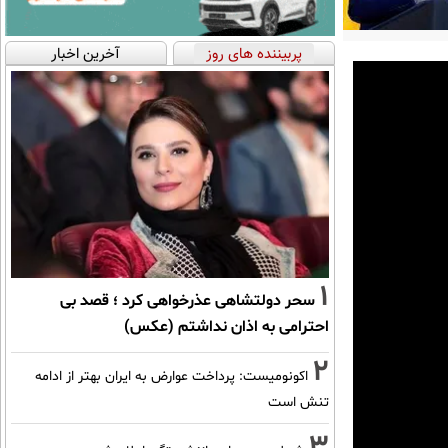
پربیننده های روز
آخرین اخبار
1
سحر دولتشاهی عذرخواهی کرد ؛ قصد بی
احترامی به اذان نداشتم (عکس)
2
اکونومیست: پرداخت عوارض به ایران بهتر از ادامه
تنش است
3