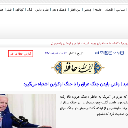
سیاسی
اقتصاد
جامعه
ورزشی
بین الملل
فرهنگ و هنر
علم و دانش
قرآن
گوناگون
فیلم
عصر 
‍‍‍ پ
پ
تاریخ انتشار:
۱۱:۴۲ - ۱۱-۰۸-۱۴۰۱
‌گزارش خطا در خبر
نید | وقتی بایدن جنگ عراق را با جنگ اوکراین اشتباه می‌گیرد
ه تورم در آمریکا به خاطر «جنگ عراق» بالا رفته
این بود. بایدن گفت چون پسرش را در جنگ عراق از
ن چند دقیقه پس از اینکه گفت پسرش در جنگ عراق
ان صحبت کرد./دانشجو