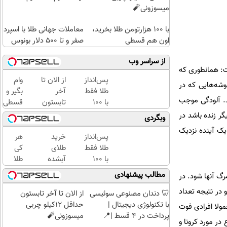
میسوزونی🧨
با ۱۰۰ هزارتومن طلا بخرید،
معاملات جهانی طلا با اسپرد
اون هم قسطی
صفر و تا ۵۰۰ دلار بونوس
از سراسر وب
فت: همانطوری که
پس‌انداز
از الان تا
وام
وشه‌هایی که در
طلا فقط
آخر
بگیر و
د. آلودگی موجب
با ۱۰۰
تابستون
قسطی
هزارتومان
حداقل
طلا
اری زمینه‌ای قلبی و تنفسی دارد و اگر قرار بود که مثلا تا 10 سال دیگر زنده باشد در
وبگردی
(امن و
12کیلو
بخر!
 یک آینده نزدیک
راحت)
چربی
چی از
پس‌انداز
خرید
هر
میسوزونی
این
طلا فقط
طلای
کی
🧨
بهتر!!
با ۱۰۰
آبشده
طلا
سریع
هزارتومان
حتی با
داره،
مطالب پیشنهادی
رگ آنها شود. در
احراز
(امن و
۱۰۰هزارتومان
غم
فاقی که در 1962 در لندن رخ داد و غلظت آلودگی 100 برابر شد و در نتیجه تعداد
کن
راحت)
نداره!
🦷 دندان مصنوعی سوئیسی
از الان تا آخر تابستون
😊💎
با تکنولوژی دیجیتال |
حداقل 12کیلو چربی
مولا افرادی فوت
(خرید
پرداخت در 4 قسط |📍
میسوزونی🧨
ر مورد کرونا و
طلا با