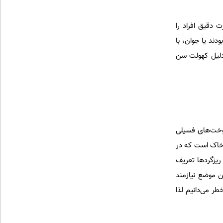
 دقیق افراد را
دند یا جوان، با
ال و بالای 64 سال انجام داد.معمولا افراد بالای 64 سال به دلیل کهولت سن
یکرون که ناشی از احتراق سوخت‌های فسیلی
ه عمدتا ناشی از گرد و خاک است که در
 ریزگردها تعریف
ن موضع نیازمند
ر می‌دانیم لذا