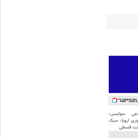
عی سوئیسی:
وری اروپا، سبک
اخت قسطی