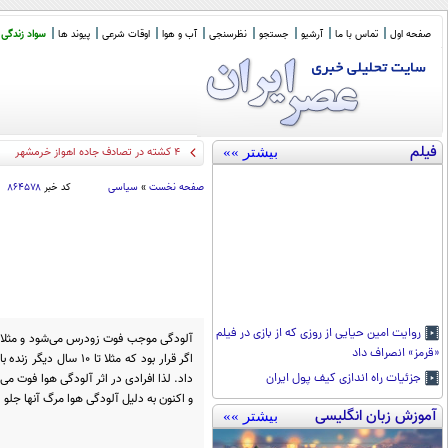
صفحه اول
تماس با ما
آرشیو
جستجو
نظرسنجی
آب و هوا
اوقات شرعی
پیوند ها
سواد زندگی
فیلم
بیشتر »»
دو نکته
_
صفحه نخست
»
سیاسی
کد خبر
۸۶۴۵۷۸
روایت امین حیایی از روزی که از بازی در فیلم
آلودگی موجب فوت زودرس می‌شود و مثلا ی
«قرمز» انصراف داد
اگر قرار بود که مثلا تا
داد. لذا افرادی در اثر آلودگی هوا فوت می
جزئیات راه اندازی کیف پول ایران
و اکنون به دلیل آلودگی هوا مرگ آنها جلو 
آموزش زبان انگلیسی
بیشتر »»