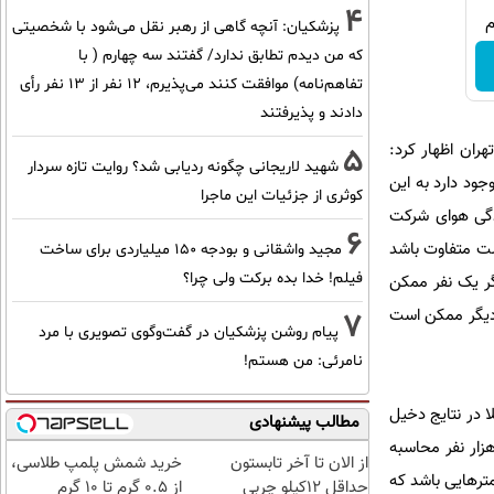
4
پزشکیان‌: آنچه گاهی از رهبر نقل می‌شود با شخصیتی
که من دیدم تطابق ندارد/ گفتند سه چهارم ( با
تفاهم‌نامه) موافقت کنند می‌پذیرم، 12 نفر از 13 نفر رأی
دادند و پذیرفتند
ان اظهار کرد:
5
شهید لاریجانی چگونه ردیابی شد؟ روایت تازه سردار
ود دارد به این
کوثری از جزئیات این ماجرا
دگی هوای شرکت
6
ست متفاوت باشد
مجید واشقانی و بودجه 150 میلیاردی برای ساخت
فیلم! خدا بده برکت ولی چرا؟
گر یک نفر ممکن
د دیگر ممکن است
7
پیام روشن پزشکیان در گفت‌و‌گوی تصویری با مرد
نامرئی: من هستم!
ا در نتایج دخیل
مطالب پیشنهادی
ا اینکه نهادی قبلا تعداد این مرگ‌ها را در پایتخت سالی 4 هزار نفر و نهادی دیگر در یک سال دیگر 6 هزار نفر محاسبه
از الان تا آخر تابستون
خرید شمش پلمپ طلاسی،
مترهایی باشد که
حداقل 12کیلو چربی
از ۰.۵ گرم تا ۱۰ گرم