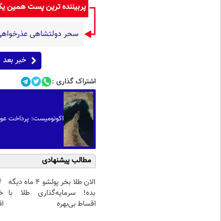
پربیننده ترین پست همین ی
سحر دولتشاهی عذرخواهی ک
خبر بعد
اشتراک گذاری :
اکونومیست: پرداخت عوار
مطالب پیشنهادی
الان طلا بخر پولشو 4 ماه دیگه
بده! سرمایه‌گذاری طلا با
خ
اقساط بی‌بهره
اق