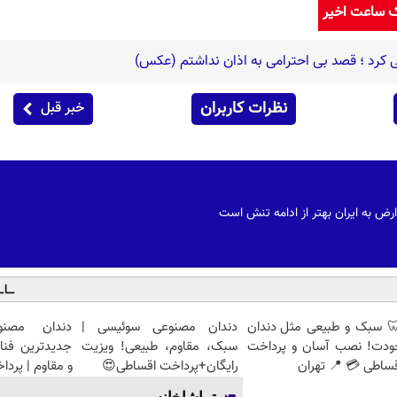
ک ساعت اخیر
رد ؛ قصد بی احترامی به اذان نداشتم (عکس)
نظرات کاربران
خبر قبل
ض به ایران بهتر از ادامه تنش است
 سبک و طبیعی مثل دندان
دندان مصنوعی سوئیسی |
دندان مصنو
ودت! نصب آسان و پرداخت
سبک، مقاوم، طبیعی! ویزیت
جدیدترین فنا
ساطی 💳 📍 تهران
رایگان+پرداخت اقساطی😍
و مقاوم | پرد