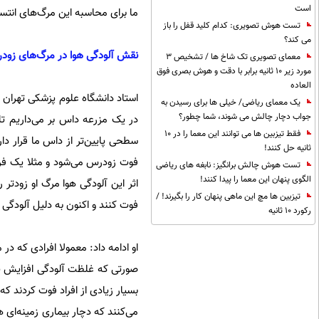
است
ما برای محاسبه این مرگ‌های انتساب
تست هوش تصویری: کدام کلید قفل را باز
می کند؟
نقش آلودگی هوا در مرگ‌های زود
معمای تصویری تک شاخ ها / تشخیص 3
مورد زیر 10 ثانیه برابر با دقت و هوش بصری فوق
العاده
استاد دانشگاه علوم پزشکی تهران 
یک معمای ریاضی/ خیلی ها برای رسیدن به
جواب دچار چالش می شوند، شما چطور؟
در یک مزرعه داس بر می‌داریم تا 
فقط تیزبین ها می توانند این معما را در 10
سطحی پایین‌تر از داس ما قرار دا
ثانیه حل کنند!
تست هوش چالش برانگیز: نابغه های ریاضی
الگوی پنهان این معما را پیدا کنند!
اثر این آلودگی هوا مرگ او زودتر 
تیزبین ها مچ این ماهی پنهان کار را بگیرند! /
فوت کنند و اکنون به دلیل آلودگی 
رکورد 10 ثانیه
او ادامه داد: معمولا افرادی که در
بسیار زیادی از افراد فوت کردند ک
می‌کنند که دچار بیماری زمینه‌ای