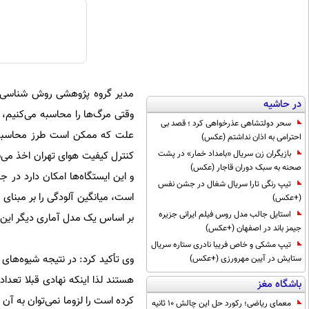
مدیر گروه پژوهشی روش شناسی م
در حاشیه
وقتی مرگ‌ها را محاسبه می‌کنیم، 
سحر دولتشاهی عذرخواهی کرد ؛ قصد بی
علت که ممکن است طرز محاسبه آل
احترامی به اذان نداشتم (عکس)
بازیگران زن سریال «بامداد خمار» در پشت
کنترل کیفیت هوای تهران اخذ می‌
صحنه به سبک دوران قاجار (عکس)
و این ایستگاه‌ها امکان دارد در 
تیپ رنگی تارا سریال شغال در جشن نفس
است، میانگین آلودگی را بر مبنای
(+عکس)
استایل جالب مدل روس فیلم ایرانی جزیره
بر اساس یک مدل آماری دیگر این 
جیمز باند در اصفهان (+عکس)
تیپ مشکی و خاص فریبا نادری ستاره سریال
وی تأکید کرد: در نتیجه شیوه‌های 
ستایش در آیین مهرورزی (+عکس)
باشگاه مغز
کرده است را لزوما نمی‌توان به آن
معمای ریاضی؛ رکورد حل این چالش 10 ثانیه