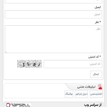
ایمیل
* نظر
* کد امنیتی
اعتبارسنجی
دیزل ژنراتور
بوکینگ
از سراسر وب