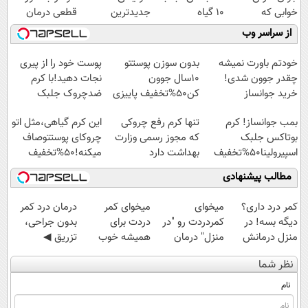
خوابی که
10 گیاه
جدیدترین
قطعی درمان
میلیاردر شد.
موثر(تخفیف تا
فناوری اروپا،
کنید!
از سراسر وب
آموزش رایگان
امشب)
سبک و مقاوم |
◗پرسش‌نامه◖
پرداخت قسطی
خودتم باورت نمیشه
بدون سوزن پوستتو
پوست خود را از پیری
چقدر جوون شدی!
10سال جوون
نجات دهید!با کرم
خرید جوانساز
کن50%تخفیف پاییزی
ضدچروک جلبک
اسپیرولینا با تخفیف
بمب جوانساز! کرم
تنها کرم رفع چروکی
این کرم گیاهی،مثل اتو
ویژه
بوتاکس جلبک
که مجوز رسمی وزارت
چروکای پوستتوصاف
اسپیرولینا50%تخفیف
بهداشت دارد
میکنه!50%تخفیف
مطالب پیشنهادی
کمر درد داری؟
میخوای
میخوای کمر
درمان درد کمر
دیگه بسه! در
کمردردت رو "در
دردت برای
بدون جراحی،
منزل درمانش
منزل" درمان
همیشه خوب
تزریق ◀
کن
کنی؟ (◂فیلم +
شه؟ ◀
پرسش‌نامه رو پر
نظر شما
(◀پرسش‌نامه)
◂پرسش‌نامه)
پرسش‌نامه رو پر
کن ▶
کن!
نام