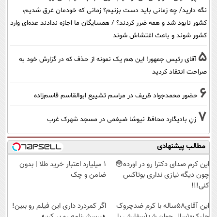
نگه دارید/ چه زمانی باید دست بزنیم؟ زمانی که خودمان غرق شدیم،
کشور نابود شد و همه ضرر کردند؟ / همسایگان ما اجازه ندادند عده‌ای وارد
کشور شوند و باعث اغتشاش شوند
5
آقای رئیس جمهور! این هم یک نمونه از حذف که در گزارش خود به
صراحت انتقاد کردید
6
حضور محمدجواد ظریف در مراسم تشییع ابوالقاسم قاسم‌زاده
7
زنِ بادیگارد محافظ نیوشا ضیغمی در مسجد شهرک غرب
مطالب پیشنهادی
این کرم صدای دکترا رو در اورده😳
۱ میلیارد اعتبار خرید طلا | بدون
چون دیگه نیازی نداری بوتاکس
ضامن و چک
کنی!!!
این آقای58ساله با کرم ضدچروک
اگر کمردرد داری این فیلم رو ببین!
جلبک10سال جوان شد(سفارش با
◗پرسش‌نامه رو پر کن◖