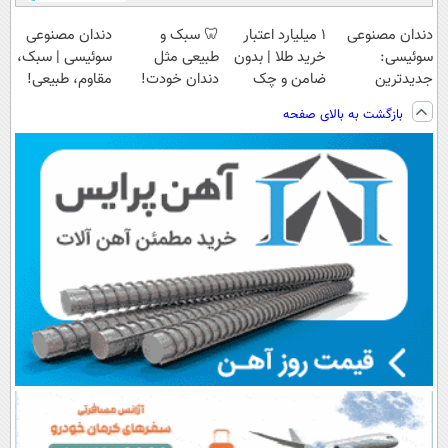
دندان مصنوعی
۱ میلیارد اعتبار
🦷 سبک و
دندان مصنوعی
سوئیسی:
خرید طلا | بدون
طبیعی مثل
سوئیسی | سبک،
جدیدترین
ضامن و چک
دندان خودت!
مقاوم، طبیعی!
فناوری اروپا،
نصب آسان و
ویزیت
بازگشت به بالای صفحه
سبک و مقاوم |
پرداخت اقساطی
رایگان+پرداخت
پرداخت قسطی
💳 📍 تهران
اقساطی😍