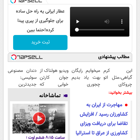
عطار ایرانی یه راه حل ساده
برای جلوگیری از پیری پیدا
کرده!حتما ببین
ثبت خرید
مطالب پیشنهادی
این کرم
میخوایم رایگان
ویدیو هولناک از
دندان مصنوعی
گیاهی،مثل اتو
بهت یاد بدیم
جوان کارتن
سوئیسی:
چروکای
چجوری
خوابی که
جدیدترین
پوستتوصاف
پولدارشی! باور
میلیاردر شد.
فناوری اروپا،
بیشتر بخوانید:
تماشاخانه
میکنه!50%تخفیف
نداری امتحانش
آموزش رایگان
سبک و مقاوم |
مهاجرت از ایران به
مجانیه
پرداخت قسطی
کشاورزان رسید / افزایش
تقاضا برای دریافت ویزای
کشاورزی از عراق تا استرالیا
ساعت ۸:۱۵ ششم اوت ؛