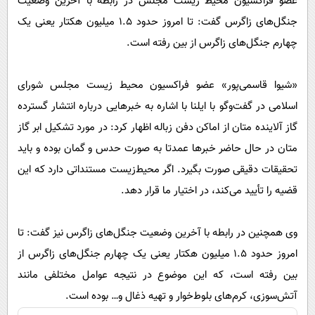
عضو فراکسیون محیط زیست مجلس در رابطه با آخرین وضعیت
پیامک
سرگرمی
جنگل‌های زاگرس گفت: تا امروز حدود ۱.۵ میلیون هکتار یعنی یک
روانشناسی
فناوری
چهارم جنگل‌های زاگرس از بین رفته است.
آشپزی
گوناگون
دانلود
«شیوا قاسمی‌پور» عضو فراکسیون محیط زیست مجلس شورای
حوادث
اسلامی در گفت‌وگو با ایلنا با اشاره به خبرهایی درباره انتشار گسترده
محیط زیست
گاز آلاینده متان از اماکن دفن زباله اظهار کرد: در مورد تشکیل ابر گاز
سلامت
متان در حال حاضر خبرها عمدتا به صورت حدس و گمان بوده و باید
فرهنگی
تحقیقات دقیقی صورت بگیرد. اگر محیط‌زیست مستنداتی دارد که این
قضیه را تأیید می‌کند، در اختیار ما قرار دهد.
بین الملل
اجتماعی
وی همچنین در رابطه با آخرین وضعیت جنگل‌های زاگرس نیز گفت: تا
حیات وحش
امروز حدود ۱.۵ میلیون هکتار یعنی یک چهارم جنگل‌های زاگرس از
سیاست خارجی
بین رفته است، که این موضوع در نتیجه عوامل مختلفی مانند
آتش‌سوزی، کرم‌های بلوط‌خوار و تهیه ذغال و… بوده است.