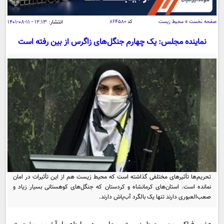
سیاسی
اقتصاد
صفحه نخست
»
محیط زیست
کد
۸۶۴۵۸۰
انتشار:
۱۲:۱۳ - ۱۱-۰۸-۱۴۰۱
جامعه
اقتصادی
نماینده مجلس: یک چهارم جنگل‌های زاگرس از بین رفته است
ورزشی
اجتماعی
خودرو
بین الملل
حوادث
فرهنگ و هنر
سیاست خارجی
سلامت
علم و دانش
یک برش دانایی
قرآن
فناوری و It
محیط زیست
گوناگون
علمی
سفر و تفریح
فیلم
سرگرمی
اخبار کریپتو
عصر ایران 2
اقتصاد
باشگاه مغز
تحریم‌ها تأثیرهای مختلفی گذاشته است که محیط زیست هم از این تأثیرات در امان
نمانده است. استان‌های کرمانشاه و کردستان که جنگل‌های کوهستانی بسیار زیاد و
آموزش زبان
خواندنی ها و دیدنی ها
ورزش
مجله تصویری سلاح
صعب‌العبوری دارند تنها یک بالگرد آب‌پاش دارند.
داستان کوتاه
سیاست