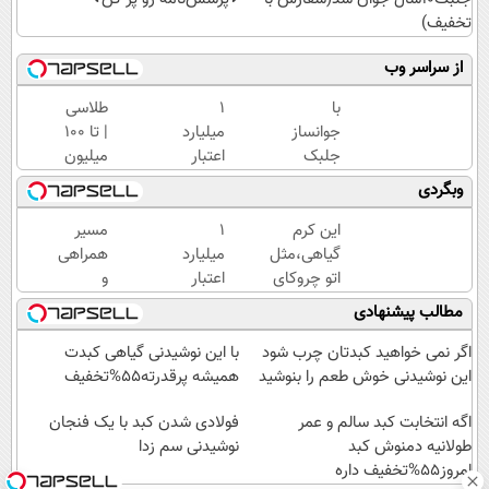
تخفیف)
از سراسر وب
با
۱
طلاسی
جوانساز
میلیارد
| تا 100
جلبک
اعتبار
میلیون
عید
خرید
وام
وبگردی
امسال
طلا |
آنی
۱۰سال
بدون
خرید
این کرم
۱
مسیر
جوون
ضامن
طلا💰
گیاهی،مثل
میلیارد
همراهی
تری
و چک
ثبت
اتو چروکای
اعتبار
و
نام
پوستتوصاف
خرید
گزارش
مطالب پیشنهادی
کن!
میکنه!50%تخفیف
طلا |
عملکرد
بدون
گروه
اگر نمی خواهید کبدتان چرب شود
با این نوشیدنی گیاهی کبدت
ضامن
اسنپ
این نوشیدنی خوش طعم را بنوشید
همیشه پرقدرته55%تخفیف
و چک
در
اگه انتخابت کبد سالم و عمر
۱۴۰۴
فولادی شدن کبد با یک فنجان
طولانیه دمنوش کبد
نوشیدنی سم زدا
امروز55%تخفیف داره