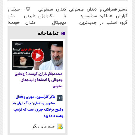
مسیر همراهی و
دندان مصنوعی
دندان مصنوعی
🦷 سبک و
گزارش عملکرد
سوئیسی:
با تکنولوژی
طبیعی مثل
گروه اسنپ در
جدیدترین
دیجیتال
دندان خودت!
۱۴۰۴
فناوری اروپا،
سوئیسی🇨🇭
نصب آسان و
تماشاخانه
سبک و مقاوم |
پرداخت
پرداخت قسطی
اقساطی 💳 📍
تهران
محمدباقر خرازی کیست؟روحانی
جنجالی با ادعاها و ایده‌های
تخیلی
تاکر کارلسون، مجری و فعال
مشهور رسانه‌ای: جنگ ایران به
وضوح برخلاف چیزی است که ترامپ
وعده داده بود
فیلم های دیگر