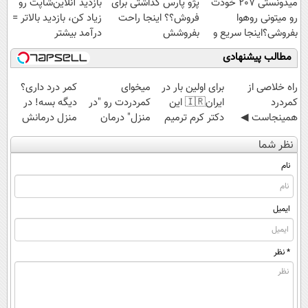
میدونستی 207 خودت
پژو پارس گذاشتی برای
بازدید آنلاین‌شاپت رو
رو میتونی روهوا
فروش؟؟ اینجا راحت
زیاد کن، بازدید بالاتر =
بفروشی؟اینجا سریع و
بفروشش
درآمد بیشتر
راحت بفروش
مطالب پیشنهادی
‌راه خلاصی از
برای اولین بار در
میخوای
کمر درد داری؟
کمردرد
ایران🇮🇷 این
کمردردت رو "در
دیگه بسه! در
همینجاست ◀
دکتر کرم ترمیم
منزل" درمان
منزل درمانش
فقط کافیه فرم
کننده 23 روزه
کنی؟ (◂فیلم +
کن
نظر شما
رو پر کنی!
ساخت!
◂پرسش‌نامه)
(◀پرسش‌نامه)
نام
ایمیل
* نظر