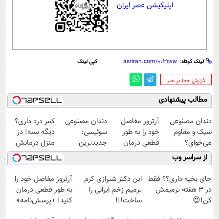
اپلیکیشن عصر ایران
لینک کوتاه:
کپی لینک
‌گزارش خطا در خبر
مطالب پیشنهادی
دندان مصنوعی
آرتروز مفاصل
دندان مصنوعی
کمر درد داری؟
سبک و مقاوم
خود را به طور
سوئیسی:
دیگه بسه! در
می‌خوای؟
قطعی درمان
جدیدترین
منزل درمانش
پرداخت اقساطی
کنید!
فناوری اروپا،
کن
از سراسر وب
هم داریم!😍 |
◗پرسش‌نامه◖
سبک و مقاوم |
(◀پرسش‌نامه)
📍تهران
پرداخت قسطی
جای بخیه داری؟؟ فقط
این دکتر شیرازی کرم
آرتروز مفاصل خود را
در 3 هفته ترمیمش
ترمیم زخم ایرانی را
به طور قطعی درمان
کن!😍
ساخت!!!
کنید! ◗پرسش‌نامه◖