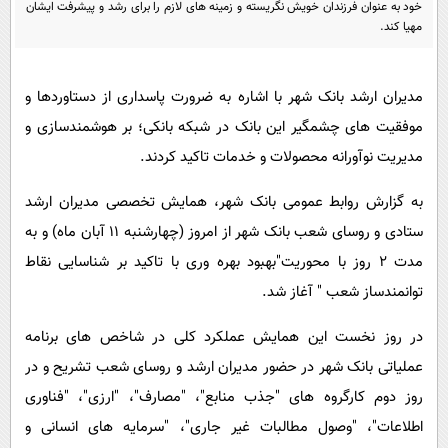
پیامک
خود به عنوان فرزندان خویش نگریسته و زمینه های لازم را برای رشد و پیشرفت ایشان
سرگرمی
مهیا کند.
روانشناسی
فناوری
آشپزی
گوناگون
مدیران ارشد بانک شهر با اشاره به ضرورت پاسداری از دستاوردها و
دانلود
حوادث
موفقیت های چشمگیر این بانک در شبکه بانکی؛ بر هوشمندسازی و
مدیریت نوآورانه محصولات و خدمات تاکید کردند.
محیط زیست
سلامت
به گزارش روابط عمومی بانک شهر، همایش تخصصی مدیران ارشد
ستادی و روسای شعب بانک شهر از امروز (چهارشنبه 11 آبان ماه) و به
فرهنگی
مدت 2 روز با محوریت"بهبود بهره وری با تاکید بر شناسایی نقاط
بین الملل
توانمندساز شعب " آغاز شد.
اجتماعی
در روز نخست این همایش عملکرد کلی در شاخص های برنامه
حیات وحش
عملیاتی بانک شهر در حضور مدیران ارشد و روسای شعب تشریح و در
سیاست خارجی
روز دوم کارگروه های "جذب منابع"، "مصارف"، "ارزی"، "فناوری
اطلاعات"، "وصول مطالبات غیر جاری"، "سرمایه های انسانی و