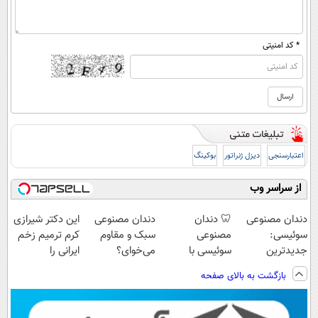
* کد امنیتی
اعتبارسنجی
دیزل ژنراتور
بوکینگ
از سراسر وب
دندان مصنوعی
🦷 دندان
دندان مصنوعی
این دکتر شیرازی
سوئیسی:
مصنوعی
سبک و مقاوم
کرم ترمیم زخم
جدیدترین
سوئیسی با
می‌خوای؟
ایرانی را
فناوری اروپا،
تکنولوژی
پرداخت اقساطی
ساخت!!!
بازگشت به بالای صفحه
سبک و مقاوم |
دیجیتال |
هم داریم!😍 |
پرداخت قسطی
پرداخت در 4
📍تهران
قسط |📍 تهران