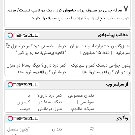
7
صرفه جویی در مصرف برق، خاموش کردن یک دو لامپ نیست/ مردم
توان تعویض یخچال ها و کوارهای قدیمی پرمصرف را ندارند
مطالب پیشنهادی
به بزرگترین جشنواره ایمپلنت تهران
درمان تضمینی درد کمر در منزل 👌
سر بزنید ! | فقط ۲۵ میلیون !
"کافیه پرسش‌نامه رو پر کنی"
بدون جراحی دیسک کمر و سیاتیک
کمر درد داری؟ دیگه بسه! در منزل
رو درمان کن (◂پرسش‌نامه)
درمانش کن (◀پرسش‌نامه)
از سراسر وب
دندان مصنوعی
کمر درد داری؟
با
سوئیسی |
دیگه بسه! در
کم‌ترین
سبک، مقاوم،
منزل درمانش
قیمت
طبیعی! ویزیت
کن
بهترین
وبگردی
رایگان+پرداخت
(◀پرسش‌نامه)
دوربین
اقساطی😍
مداربسته
🦷
دندان
آرتروز مفصل