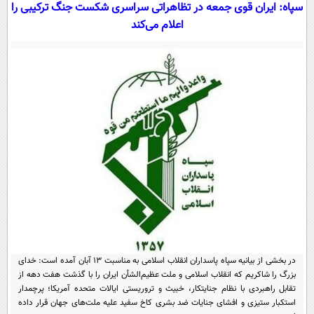
سیاسی
سپاه: ایران قوی جمعه در تظاهراتی سراسری شکست جنگ ترکیبی را
اعلام می‌کند
اقتصاد
جامعه
اقتصادی
ورزشی
اجتماعی
خودرو
بین الملل
حوادث
فرهنگ و هنر
سیاست خارجی
سلامت
علم و دانش
یک برش دانایی
قرآن
فناوری و It
محیط زیست
گوناگون
علمی
سفر و تفریح
فیلم
سرگرمی
اخبار کریپتو
عصر ایران 2
اقتصاد
باشگاه مغز
در بخشی از بیانیه سپاه پاسداران انقلاب اسلامی به مناسبت ۱۳ آبان آمده است: خدای
آموزش زبان
خواندنی ها و دیدنی ها
ورزش
مجله تصویری سلاح
بزرگ را شاکریم که انقلاب اسلامی و ملت عظیم‌الشأن ایران را با گذشت هفت دهه از
تقابل راهبردی با نظام جنایتکار، خبیث و تروریستی ایالات متحده آمریکا؛ پرچمدار
داستان کوتاه
سیاست
استکبار ستیزی و افشای جنایات ضد بشری کاخ سفید علیه ملت‌های جهان قرار داده