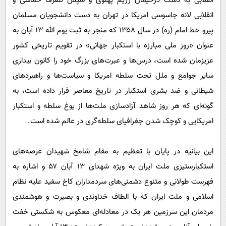
انقلابی به دست دژخیمان رژیم پهلوی و سپس تصرف حماسی و
انقلابی لانه جاسوسی امریکا در تهران به دست دانشجویان مسلمان
پیرو خط امام (ره) در سال ۱۳۵۸ که منجر به ثبت یوم الله ۱۳ آبان به
عنوان «روز ملی مبارزه با استکبار جهانی» در تقویم تاریخی کشور
عزیزمان شده است، درس‌ها و عبرت‌های بزرگ خود را کانون بیداری
سایر جوامع و ملل تحت سلطه امریکا و سیاست‌ها و راهبرد‌های
شیطانی و ضد بشری استکبار در تاریخ معاصر قرار داده است، به
گونه‌ای که هر روز شاهد آزادسازی ملت‌ها از یوغ سلطه و استکبار
امریکایی و کوچک شدن جغرافیای سلطه‌گری در عالم شده است.
این بیانیه در پایان با تعظیم به مقام شامخ شهیدان عرصه‌های
استکبارستیزی ملت ایران به ویژه شهدای ۱۳ آبان ۵۷ و اشاره به
فهرست طولانی و متنوع دشمنی‌های سردمداران کاخ سفید علیه نظام
اسلامی و ملت ایران که با الطاف خداوندی و بصیرت و هوشمندی
مردمان این سرزمین هر یک در معادله‌ای معکوس به شکستی خفت