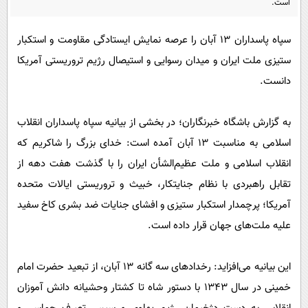
است.
پیامک
سرگرمی
روانشناسی
فناوری
سپاه پاسداران ۱۳ آبان را عرصه نمایش ایستادگی مقاومت و استکبار
آشپزی
گوناگون
ستیزی ملت ایران و میدان رسوایی و استیصال رژیم تروریستی آمریکا
دانست.
دانلود
حوادث
محیط زیست
به گزارش باشگاه خبرنگاران؛ در بخشی از بیانیه سپاه پاسداران انقلاب
سلامت
اسلامی به مناسبت ۱۳ آبان آمده است: خدای بزرگ را شاکریم که
فرهنگی
انقلاب اسلامی و ملت عظیم‌الشأن ایران را با گذشت هفت دهه از
تقابل راهبردی با نظام جنایتکار، خبیث و تروریستی ایالات متحده
بین الملل
آمریکا؛ پرچمدار استکبار ستیزی و افشای جنایات ضد بشری کاخ سفید
اجتماعی
علیه ملت‌های جهان قرار داده است.
حیات وحش
سیاست خارجی
این بیانیه می‌افزاید: رخداد‌های سه گانه ۱۳ آبان، از تبعید حضرت امام
خمینی در سال ۱۳۴۳ با دستور شاه تا کشتار وحشیانه دانش آموزان