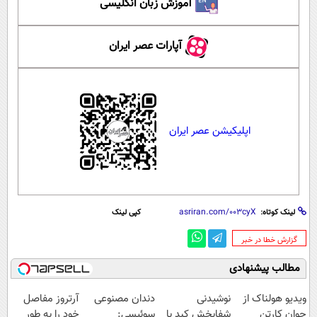
آموزش زبان انگلیسی
آپارات عصر ایران
اپلیکیشن عصر ایران
لینک کوتاه:
کپی لینک
‌گزارش خطا در خبر
مطالب پیشنهادی
Image failed to
Image failed to
Image failed to
Image failed to
load
load
load
load
ویدیو هولناک از
نوشیدنی
دندان مصنوعی
آرتروز مفاصل
جوان کارتن
شفابخش کبد با
سوئیسی:
خود را به طور