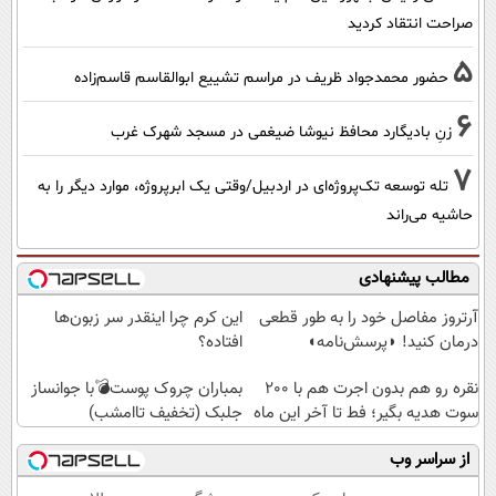
صراحت انتقاد کردید
5
حضور محمدجواد ظریف در مراسم تشییع ابوالقاسم قاسم‌زاده
6
زنِ بادیگارد محافظ نیوشا ضیغمی در مسجد شهرک غرب
7
تله توسعه تک‌پروژه‌ای در اردبیل/وقتی یک ابرپروژه، موارد دیگر را به
حاشیه می‌راند
مطالب پیشنهادی
Image failed to load
Image failed to load
آرتروز مفاصل خود را به طور قطعی
این کرم چرا اینقدر سر زبون‌ها
درمان کنید! ◗پرسش‌نامه◖
افتاده؟
Image failed to load
Image failed to load
نقره رو هم بدون اجرت هم با 200
بمباران چروک پوست💣با جوانساز
سوت هدیه بگیر؛ فط تا آخر این ماه
جلبک (تخفیف تاامشب)
از سراسر وب