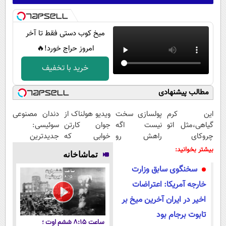
میخ کوب دستی فقط تا آخر
امروز حراج خورد!🔥
خرید با تخفیف
مطالب پیشنهادی
Image failed to
Image failed to
Image failed to
Image failed to
load
load
load
load
این کرم
پولسازی سخت
ویدیو هولناک از
دندان مصنوعی
گیاهی،مثل اتو
نیست اگه
جوان کارتن
سوئیسی:
چروکای
راهش رو
خوابی که
جدیدترین
پوستتوصاف
بدونی! " دوره
میلیاردر شد.
فناوری اروپا،
بیشتر بخوانید:
تماشاخانه
میکنه!50%تخفیف
رایگان "
آموزش رایگان
سبک و مقاوم |
سخنگوی سابق وزارت
پرداخت قسطی
خارجه آمریکا: اعتراضات
اخیر در ایران آخرین میخ بر
تابوت برجام بود
ساعت ۸:۱۵ ششم اوت ؛