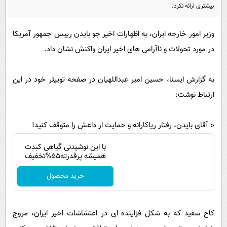
پیامک
سرگرمی
بیشتری ارائه نکرد.
روانشناسی
فناوری
وزیر امور خارجه ایران، به اظهارات اخیر جو بایدن رییس جمهور آمریکا
آشپزی
گوناگون
در مورد تحولات و ناآرامی های اخیر ایران واکنش نشان داد.
دانلود
حوادث
به گزارش ایسنا، حسین امیر عبداللهیان در صفحه توییتر خود در این
محیط زیست
ارتباط نوشت:
سلامت
فرهنگی
« آقای بایدن، رفتار ریاکارانه و حمایت از داعش را متوقف کنید!
بین الملل
Image failed to load
با این نوشیدنی گیاهی کبدت
اجتماعی
همیشه پرقدرته55%تخفیف
حیات وحش
خرید محصول
سیاست خارجی
کاخ سفید که به شکل فزاینده ای در اعتشاشات اخیر ایران، مروج