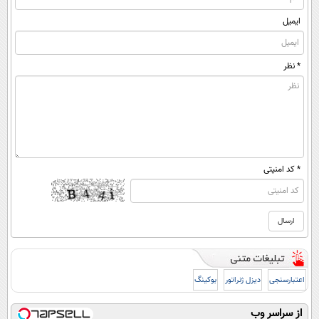
ایمیل
* نظر
* کد امنیتی
اعتبارسنجی
دیزل ژنراتور
بوکینگ
از سراسر وب