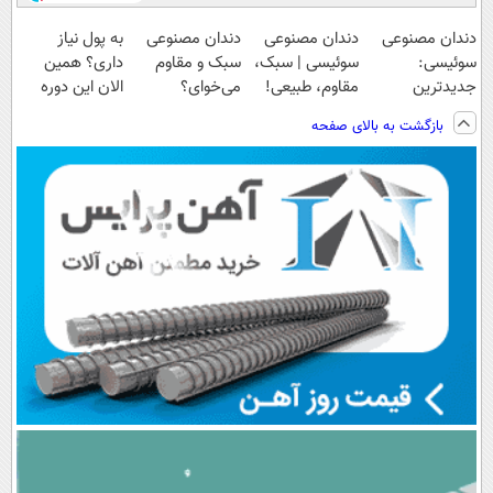
Image failed to
Image failed to
Image failed to
Image failed to
load
load
load
load
دندان مصنوعی
دندان مصنوعی
دندان مصنوعی
به پول نیاز
سوئیسی:
سوئیسی | سبک،
سبک و مقاوم
داری؟ همین
جدیدترین
مقاوم، طبیعی!
می‌خوای؟
الان این دوره
فناوری اروپا،
ویزیت
پرداخت اقساطی
رایگان رو شرکت
بازگشت به بالای صفحه
سبک و مقاوم |
رایگان+پرداخت
هم داریم!😍 |
کن تا دیر نشده!
پرداخت قسطی
اقساطی😍
📍تهران