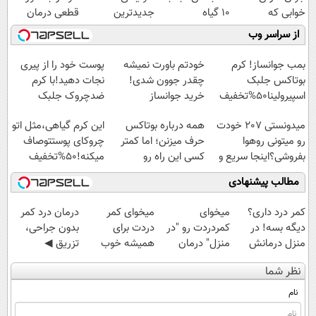
خوابی که
10 گیاه
جدیدترین
قطعی درمان
میلیاردر شد.
موثر(تخفیف تا
فناوری اروپا،
کنید!
از سراسر وب
آموزش رایگان
امشب)
سبک و مقاوم |
◗پرسش‌نامه◖
Image failed to load
Image failed to load
Image failed to load
پرداخت قسطی
بمب جوانساز! کرم
خودتم باورت نمیشه
پوست خود را از پیری
بوتاکس جلبک
چقدر جوون شدی!
نجات دهید!با کرم
اسپیرولینا50%تخفیف
خرید جوانساز
ضدچروک جلبک
اسپیرولینا با تخفیف
Image failed to load
Image failed to load
Image failed to load
میدونستی 207 خودت
همه درباره بوتاکس
این کرم گیاهی،مثل اتو
ویژه
رو میتونی روهوا
حرف میزنن؛ اما کمتر
چروکای پوستتوصاف
بفروشی؟اینجا سریع و
کسی این راه رو
میکنه!50%تخفیف
راحت بفروش
میشناسه.
مطالب پیشنهادی
Image failed to
Image failed to
Image failed to
Image failed to
load
load
load
load
کمر درد داری؟
میخوای
میخوای کمر
درمان درد کمر
دیگه بسه! در
کمردردت رو "در
دردت برای
بدون جراحی،
منزل درمانش
منزل" درمان
همیشه خوب
تزریق ◀
کن
کنی؟ (◂فیلم +
شه؟ ◀
پرسش‌نامه رو پر
نظر شما
(◀پرسش‌نامه)
◂پرسش‌نامه)
پرسش‌نامه رو پر
کن ▶
کن!
نام