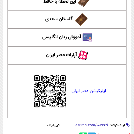
این لحظه با حافظ
گلستان سعدی
آموزش زبان انگلیسی
آپارات عصر ایران
اپلیکیشن عصر ایران
لینک کوتاه:
کپی لینک