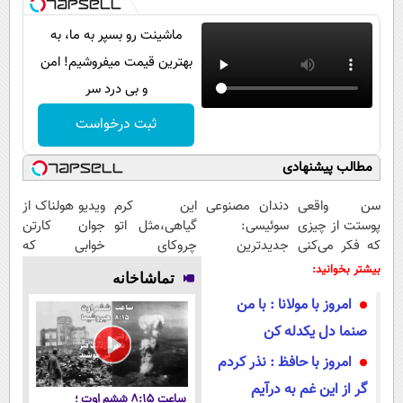
ماشینت رو بسپر به ما، به
بهترین قیمت میفروشیم! امن
و بی درد سر
ثبت درخواست
مطالب پیشنهادی
سن واقعی
دندان مصنوعی
این کرم
ویدیو هولناک از
پوستت از چیزی
سوئیسی:
گیاهی،مثل اتو
جوان کارتن
که فکر می‌کنی
جدیدترین
چروکای
خوابی که
بیشتره...
فناوری اروپا،
پوستتوصاف
میلیاردر شد.
بیشتر بخوانید:
تماشاخانه
سبک و مقاوم |
میکنه!50%تخفیف
آموزش رایگان
امروز با مولانا : با من
پرداخت قسطی
صنما دل یکدله کن
امروز با حافظ : نذر کردم
گر از این غم به درآیم
ساعت ۸:۱۵ ششم اوت ؛