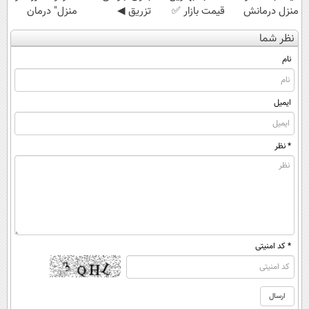
منزل درمانش
قیمت بازار ✅
تزریق ◀
منزل" درمان
کن
پرسش‌نامه رو پر
کنی؟ (◂فیلم +
نظر شما
(◀پرسش‌نامه)
کن ▶
◂پرسش‌نامه)
نام
ایمیل
* نظر
* کد امنیتی