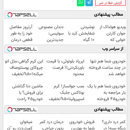
‌گزارش خطا در خبر
مطالب پیشنهادی
ویدیو هولناک از
نوشیدنی
دندان مصنوعی
آرتروز مفاصل
جوان کارتن
شفابخش کبد با
سوئیسی:
خود را به طور
خوابی که
10 گیاه
جدیدترین
قطعی درمان
میلیاردر شد.
موثر(تخفیف تا
فناوری اروپا،
کنید!
از سراسر وب
آموزش رایگان
امشب)
سبک و مقاوم |
◗پرسش‌نامه◖
پرداخت قسطی
خودروی شما هم تنها
ایرپاد بلوتوثی، با قیمت
این کرم گیاهی،مثل اتو
در چند ساعت فروخته
باورنکردنی!! فرصت
چروکای پوستتوصاف
خواهد شد
محدود
میکنه!50%تخفیف
خودروی شما هم با یک
بمب جوانساز! کرم
ماشین دنا گذاشتی
بار مراجعه به
بوتاکس جلبک
برای فروش؟ با
خودرو45 فروخته
اسپیرولینا50%تخفیف
خودرو45 راحت
خواهد شد
بفروش
مطالب پیشنهادی
کمر درد داری؟
فروش خودروی
درمان درد کمر
میخوای
دیگه بسه! در
شما به بهترین
بدون جراحی،
کمردردت رو "در