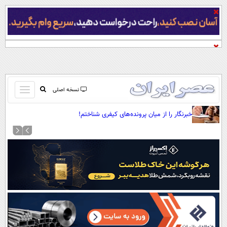
باز
نسخه اصلی
و
صفحه اول
خبرنگار را از میان پرونده‌های کیفری شناختم!
بسته
تماس با ما
کردن
آرشیو
منو
جستجو
نظرسنجی
آب و هوا
اوقات شرعی
پیوند ها
سواد زندگی