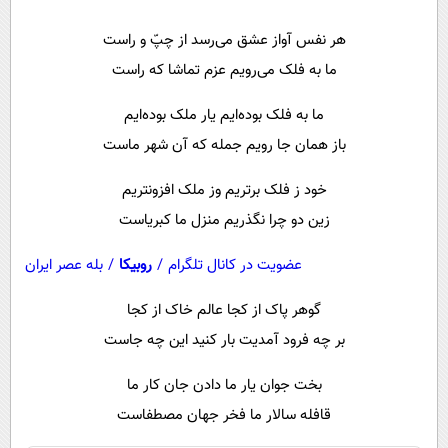
پیامک
سرگرمی
هر نفس آواز عشق می‌رسد از چپّ و راست
روانشناسی
فناوری
ما به فلک می‌رویم عزم تماشا که راست
آشپزی
گوناگون
ما به فلک بوده‌ایم یار ملک بوده‌ایم
دانلود
حوادث
باز همان جا رویم جمله که آن شهر ماست
محیط زیست
خود ز فلک برتریم وز ملک افزونتریم
سلامت
زین دو چرا نگذریم منزل ما کبریاست
فرهنگی
عضویت در کانال تلگرام
/
روبیکا
/
بله عصر ایران
بین الملل
اجتماعی
گوهر پاک از کجا عالم خاک از کجا
بر چه فرود آمدیت بار کنید این چه جاست
حیات وحش
سیاست خارجی
بخت جوان یار ما دادن جان کار ما
قافله سالار ما فخر جهان مصطفاست