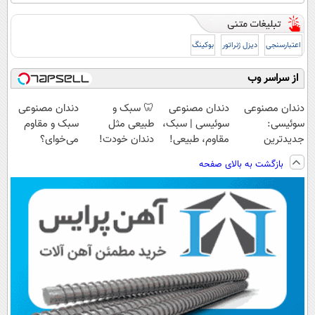
اعتبارسنجی
دیزل ژنراتور
بوکینگ
از سراسر وب
دندان مصنوعی
دندان مصنوعی
🦷 سبک و
دندان مصنوعی
سوئیسی:
سوئیسی | سبک،
طبیعی مثل
سبک و مقاوم
جدیدترین
مقاوم، طبیعی!
دندان خودت!
می‌خوای؟
فناوری اروپا،
ویزیت
نصب آسان و
پرداخت اقساطی
بازگشت به بالای صفحه
سبک و مقاوم |
رایگان+پرداخت
پرداخت اقساطی
هم داریم!😍 |
پرداخت قسطی
اقساطی😍
💳 📍 تهران
📍تهران