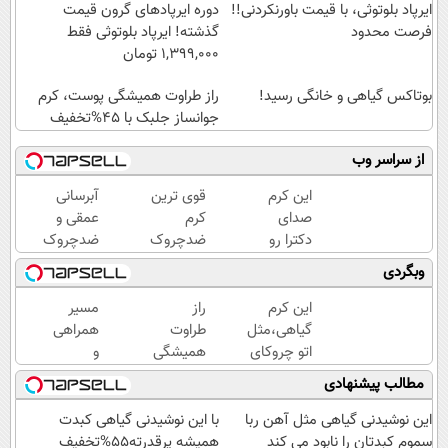
ایرپاد بلوتوثی، با قیمت باورنکردنی!!
دوره ایرپاد‌های گرون قیمت
فرصت محدود
گذشته! ایرپاد بلوتوثی فقط
1,399,000 تومان
بوتاکس گیاهی و خانگی رسید!
راز طراوت همیشگی پوست، کرم
جوانساز جلبک با 45%تخفیف
از سراسر وب
این کرم
قوی ترین
آبرسانی
صدای
کرم
عمقی و
دکترا رو
ضدچروک
ضدچروک
در اورده
گیاهی!
قوی
وبگردی
😳
تحت
گیاهی
چون
لیسانس
بدون
این کرم
راز
مسیر
دیگه
آلمان
عوارض!!
گیاهی،مثل
طراوت
همراهی
نیازی
(40%تخفیف
(تخفیف
اتو چروکای
همیشگی
و
نداری
زمستانی)
تا امشب)
پوستتوصاف
پوست،
گزارش
مطالب پیشنهادی
بوتاکس
میکنه!50%تخفیف
کرم
عملکرد
کنی!!!
جوانساز
گروه
این نوشیدنی گیاهی مثل آهن ربا
با این نوشیدنی گیاهی کبدت
جلبک با
اسنپ
سموم کبدتان را نابود می کند
همیشه پرقدرته55%تخفیف