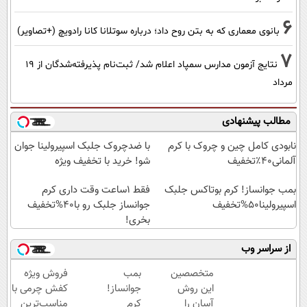
6
بانوی معماری که به بتن روح داد؛ درباره سوتلانا کانا رادویچ (+تصاویر)
7
نتایج آزمون مدارس سمپاد اعلام شد/ ثبت‌نام پذیرفته‌شدگان از ۱۹
مرداد
مطالب پیشنهادی
نابودی کامل چین و چروک با کرم
با ضدچروک جلبک اسپیرولینا جوان
آلمانی۴۰٪تخفیف
شو! خرید با تخفیف ویژه
بمب جوانساز! کرم بوتاکس جلبک
فقط 1ساعت وقت داری کرم
اسپیرولینا50%تخفیف
جوانساز جلبک رو با40%تخفیف
بخری!
از سراسر وب
متخصصین
بمب
فروش ویژه
این روش
جوانساز!
کفش چرمی با
آسان را
کرم
مناسب‌ترین