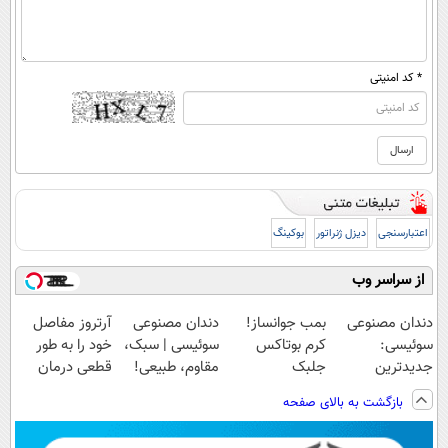
* کد امنیتی
اعتبارسنجی
دیزل ژنراتور
بوکینگ
از سراسر وب
دندان مصنوعی
بمب جوانساز!
دندان مصنوعی
آرتروز مفاصل
سوئیسی:
کرم بوتاکس
سوئیسی | سبک،
خود را به طور
جدیدترین
جلبک
مقاوم، طبیعی!
قطعی درمان
فناوری اروپا،
اسپیرولینا50%تخفیف
ویزیت
کنید!
بازگشت به بالای صفحه
سبک و مقاوم |
رایگان+پرداخت
◗پرسش‌نامه◖
پرداخت قسطی
اقساطی😍