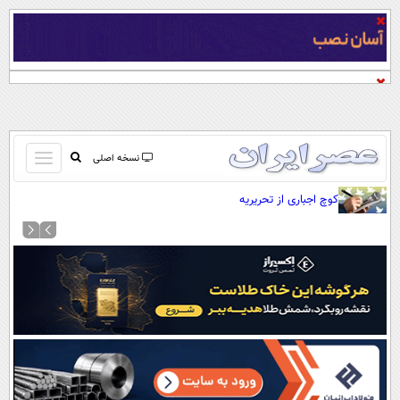
باز
نسخه اصلی
و
صفحه اول
کوچ اجباری از تحریریه
بسته
تماس با ما
کردن
آرشیو
منو
جستجو
نظرسنجی
آب و هوا
اوقات شرعی
پیوند ها
سواد زندگی