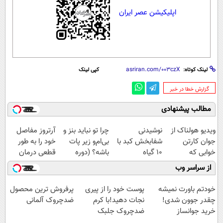
اپلیکیشن عصر ایران
لینک کوتاه:
کپی لینک
‌گزارش خطا در خبر
مطالب پیشنهادی
ویدیو هولناک از
نوشیدنی
چرا تو نباید بنز و
آرتروز مفاصل
جوان کارتن
شفابخش کبد با
بی‌ام‌و زیر پات
خود را به طور
خوابی که
10 گیاه
باشه؟ (دوره
قطعی درمان
میلیاردر شد.
موثر(تخفیف تا
رایگان درآمد
کنید!
از سراسر وب
آموزش رایگان
امشب)
میلیاردی)
◗پرسش‌نامه◖
خودتم باورت نمیشه
پوست خود را از پیری
پرفروش ترین محصول
چقدر جوون شدی!
نجات دهید!با کرم
ضدچروک آلمانی
خرید جوانساز
ضدچروک جلبک
اسپیرولینا با تخفیف