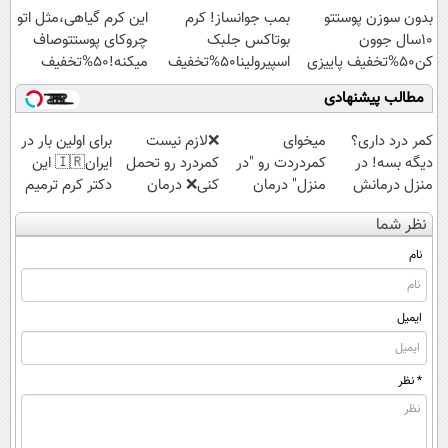
بدون سوزن پوستتو
بمب جوانساز! کرم
این کرم گیاهی،مثل اتو
ویژه
10سال جوون
بوتاکس جلبک
چروکای پوستتوصاف
کن50%تخفیف پاییزی
اسپیرولینا50%تخفیف
میکنه!50%تخفیف
مطالب پیشنهادی
کمر درد داری؟
میخوای
❌لازم نیست
برای اولین بار در
دیگه بسه! در
کمردردت رو "در
کمردرد رو تحمل
ایران🇮🇷 این
منزل درمانش
منزل" درمان
کنی❌ درمان
دکتر کرم ترمیم
کن
کنی؟ (◂فیلم +
بدون جراحی و
کننده 23 روزه
نظر شما
(◀پرسش‌نامه)
◂پرسش‌نامه)
قرص
ساخت!
(پرسشنامه)
نام
ایمیل
* نظر