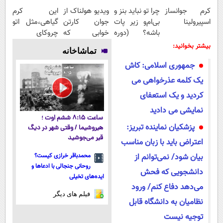
کرم جوانساز
چرا تو نباید بنز و
ویدیو هولناک از
این کرم
اسپیرولینا
بی‌ام‌و زیر پات
جوان کارتن
گیاهی،مثل اتو
باشه؟ (دوره
خوابی که
چروکای
رایگان درآمد
میلیاردر شد.
پوستتوصاف
بیشتر بخوانید:
تماشاخانه
میلیاردی)
آموزش رایگان
میکنه!50%تخفیف
جمهوری اسلامی: کاش
یک کلمه عذرخواهی می
کردید و یک استعفای
نمایشی می دادید
ساعت ۸:۱۵ ششم اوت ؛
پزشکیان نماینده تبریز:
هیروشیما / وقتی شهر در دیگ
قیر می‌جوشید
اعتراض باید با زبان مناسب
بیان شود/ نمی‌توانم از
محمدباقر خرازی کیست؟
روحانی جنجالی با ادعاها و
دانشجویی که فحش
ایده‌های تخیلی
می‌دهد دفاع کنم/ ورود
فیلم های دیگر
نظامیان به دانشگاه قابل
توجیه نیست