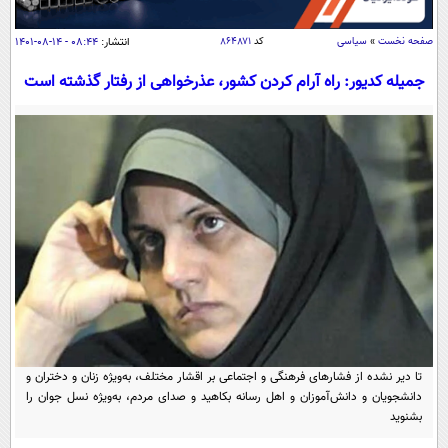
سیاسی
اقتصاد
صفحه نخست
»
سیاسی
کد
۸۶۴۸۷۱
انتشار:
۰۸:۴۴ - ۱۴-۰۸-۱۴۰۱
جامعه
اقتصادی
جمیله کدیور: راه آرام کردن کشور، عذرخواهی از رفتار گذشته است
ورزشی
اجتماعی
خودرو
بین الملل
حوادث
فرهنگ و هنر
سیاست خارجی
سلامت
علم و دانش
یک برش دانایی
قرآن
فناوری و It
محیط زیست
گوناگون
علمی
سفر و تفریح
فیلم
سرگرمی
اخبار کریپتو
عصر ایران 2
اقتصاد
باشگاه مغز
تا دیر نشده از فشارهای فرهنگی و اجتماعی بر اقشار مختلف، به‌ویژه زنان و دختران و
آموزش زبان
خواندنی ها و دیدنی ها
ورزش
مجله تصویری سلاح
دانشجویان و دانش‌آموزان و اهل رسانه بکاهید و صدای مردم، به‌ویژه نسل جوان را
بشنوید
داستان کوتاه
سیاست