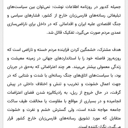
پیامک
سرگرمی
جمیله کدیور در روزنامه اطلاعات نوشت: نمی‌توان بین سیاست‌های
روانشناسی
فناوری
تبلیغاتی رسانه‌های فارسی‌زبان خارج از کشور، فشارهای سیاسی و
آشپزی
جنگ اقتصادی علیه ایران و اقداماتی که در داخل برای ناراضی‌سازی
گوناگون
عمدی مردم صورت می‌گیرد، تفکیک قائل شد.
دانلود
حوادث
محیط زیست
هدف مشترک، خشمگین کردن فزاینده مردم خسته و ناراضی است که
سلامت
روزبه‌روز فاصله خود را با استانداردهای جهانی در زمینه معیشت و
زندگی معمولی بیشتر می‌بیند. هر چند اعتراضاتی که به‌حق در جریان
فرهنگی
بود، با سیاست‌های اتاق‌های جنگ رسانه‌ای با شدت و شتابی که در
بین الملل
جهت اعمال خشونت و تخریب و تنش و اختلاف داخلی در پیش
اجتماعی
گرفت، در حال خروج از ریل، به رادیکالیزه شدن فضای اعتراضات
حیات وحش
انجامیده و در بسیاری از مواقع با مقاومت یا مخالفت طیف ساکت
سیاست خارجی
جامعه مواجه شده است، ولی گسترش خشم و نفرت و خشونت
متقابل که مورد تشویق رسانه‌های فارسی‌زبان خارج کشور قرار
می‌گیرد، نگران‌کننده است.