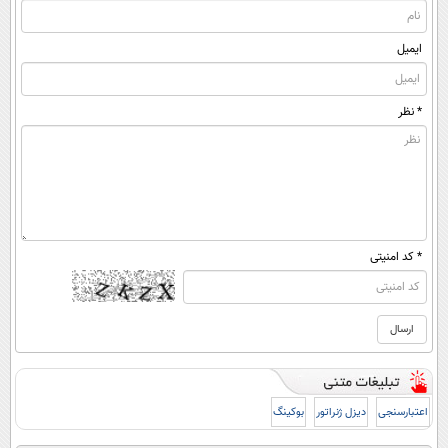
ایمیل
* نظر
* کد امنیتی
اعتبارسنجی
دیزل ژنراتور
بوکینگ