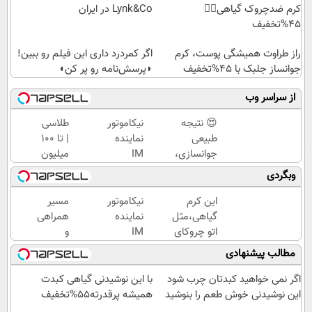
کرم ضدچروک گیاهی👈🏻
Lynk&Co در ایران
45%تخفیف
راز طراوت همیشگی پوست، کرم
اگر کمردرد داری این فیلم رو ببین!
جوانساز جلبک با 45%تخفیف
◗پرسش‌نامه رو پر کن◖
از سراسر وب
😍 نتیجه‌
نیکاموتور
طلاسی
طبیعی
نماینده
| تا 100
جوانسازی،
IM
میلیون
بدون درد
Motor و
وام
وبگردی
و بدون
Lynk&Co
آنی
دوره
در ایران
خرید
این کرم
نیکاموتور
مسیر
نقاهت؛
طلا💰
گیاهی،مثل
نماینده
همراهی
مشاوره
ثبت
اتو چروکای
IM
و
رایگان
نام
پوستتوصاف
Motor و
گزارش
مطالب پیشنهادی
کن!
میکنه!50%تخفیف
Lynk&Co
عملکرد
در ایران
گروه
اگر نمی خواهید کبدتان چرب شود
با این نوشیدنی گیاهی کبدت
اسنپ
این نوشیدنی خوش طعم را بنوشید
همیشه پرقدرته55%تخفیف
در