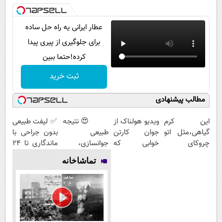
عطار ایرانی یه راه حل ساده
برای جلوگیری از پیری پیدا
کرده!حتما ببین
ثبت خرید
مطالب پیشنهادی
این کرم
ویدیو هولناک از
😍 نتیجه‌
✅ لیفت طبیعی
گیاهی،مثل اتو
جوان کارتن
طبیعی
بدون جراحی با
چروکای
خوابی که
جوانسازی،
ماندگاری تا ۲۴
پوستتوصاف
میلیاردر شد.
بدون درد و
ماه
تماشاخانه
میکنه!50%تخفیف
آموزش رایگان
بدون دوره
نقاهت؛ مشاوره
رایگان