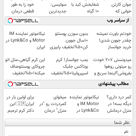
جوان کارتن
شفابخش کبد با
سوئیسی:
خود را به طور
خوابی که
10 گیاه
جدیدترین
قطعی درمان
میلیاردر شد.
موثر(تخفیف تا
فناوری اروپا،
کنید!
از سراسر وب
آموزش رایگان
امشب)
سبک و مقاوم |
◗پرسش‌نامه◖
پرداخت قسطی
خودتم باورت نمیشه
بدون سوزن پوستتو
نیکاموتور نماینده IM
چقدر جوون شدی!
10سال جوون
Motor و Lynk&Co در
خرید جوانساز
کن50%تخفیف پاییزی
ایران
اسپیرولینا با تخفیف
میدونستی 207 خودت
بمب جوانساز! کرم
این کرم گیاهی،مثل اتو
ویژه
رو میتونی روهوا
بوتاکس جلبک
چروکای پوستتوصاف
بفروشی؟اینجا سریع و
اسپیرولینا50%تخفیف
میکنه!50%تخفیف
راحت بفروش
مطالب پیشنهادی
کمر درد داری؟
نیکاموتور نماینده
میخوای
برای اولین بار در
دیگه بسه! در
IM Motor و
کمردردت رو "در
ایران🇮🇷 این
منزل درمانش
Lynk&Co در
منزل" درمان
دکتر کرم ترمیم
کن
ایران
کنی؟ (◂فیلم +
کننده 23 روزه
نظر شما
(◀پرسش‌نامه)
◂پرسش‌نامه)
ساخت!
نام