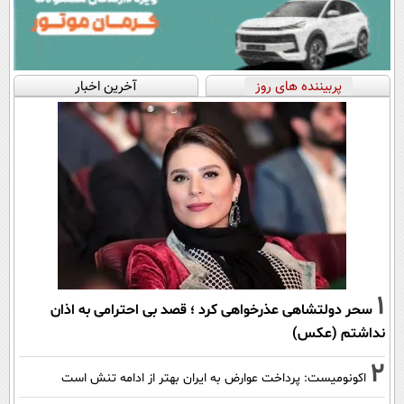
پربیننده های روز
آخرین اخبار
1
سحر دولتشاهی عذرخواهی کرد ؛ قصد بی احترامی به اذان
نداشتم (عکس)
2
اکونومیست: پرداخت عوارض به ایران بهتر از ادامه تنش است