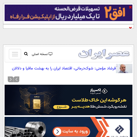
باز
نسخه اصلی
و
صفحه اول
فرشاد مؤمنی: شوک‌درمانی، اقتصاد ایران را به بهشت مافیا و دلالان
بسته
تبدیل کرده است
تماس با ما
کردن
آرشیو
منو
جستجو
نظرسنجی
آب و هوا
اوقات شرعی
پیوند ها
سواد زندگی