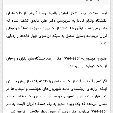
پیامک
سرگرمی
روانشناسی
فناوری
ایسنا نوشت: یک مشکل امنیتی بالقوه توسط گروهی از دانشمندان
دانشگاه واترلو کانادا به سرپرستی دکتر علی عابدی کشف شده که
آشپزی
گوناگون
نشان می‌دهد سارقین با استفاده از یک پهپاد مجهز به دستگاه وای‌فای
دانلود
حوادث
ارزان می‌توانند وسایل متصل به شبکه‌ آن سوی دیوار خانه‌ها را ردیابی
محیط زیست
کنند.
سلامت
فناوری موسوم به "Wi-Peep" امکان رصد دستگاه‌های دارای وای‌-فای
فرهنگی
از پشت دیوارها را می‌دهد.
بین الملل
اجتماعی
اگر کسی قصد سرقت از یک ساختمان را داشته باشد، از پیش دانستن
حیات وحش
اینکه ابزارهای ارزشمندی مانند تلویزیون‌های هوشمند و لپ‌تاپ‌ها در
کجا قرار دارند، کار را تسهیل خواهد کرد و اکنون یک مطالعه جدید
سیاست خارجی
نشان می‌دهد که یک پهپاد مجهز به یک دستگاه ارزان قیمت به نام
"Wi-Peep" می‌تواند امکان رصد آن سوی دیوار خانه‌ها را فراهم کند.