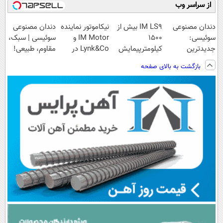
از سراسر وب
دندان مصنوعی
IM LS9 بیش از
نیکاموتور نماینده
دندان مصنوعی
سوئیسی:
1500
IM Motor و
سوئیسی | سبک،
جدیدترین
کیلومترپیمایش
Lynk&Co در
مقاوم، طبیعی!
فناوری اروپا،
با یکبار شارژ
ایران
ویزیت
بازگشت به بالای صفحه
سبک و مقاوم |
رایگان+پرداخت
پرداخت قسطی
اقساطی😍