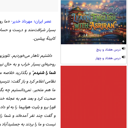
عصر ایران؛ مهرداد خدیر-
«ما روز 14 آبان 57 در م
بسیار شرافت‌مند و درست و حساب
کابینۀ پیشین.
درس هفتاد و پنج
داشتیم ناهار می‌خوردیم. تلویزیو
درس هفتاد و چهار
روحیه‌ای بسیار خراب و به حال نیم
شما را شنیدم
" و بگذارید خلاصه 
نظامی اعلام کرد و باز گفت: نتر
ما هم متحیر. نمی‌دانستیم چه بگو
صحبت کرد و بعد هم به عجله خداحا
فورا برو و بلیت هواپیما را به او
و گفت چند نفر آمده‌اند و شما 
نیست و ما را بردند به جمشید‌آباد و گفتند به استناد م