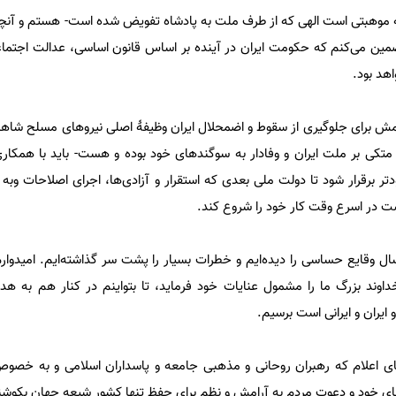
بتی است الهی که از طرف ملت به پادشاه تفویض شده است- هستم و آنچه ر
مین می‌کنم که حکومت ایران در آینده بر اساس قانون اساسی، عدالت اجتماعی
اهد بود.
مش برای جلوگیری از سقوط و اضمحلال ایران وظیفۀ اصلی نیروهای مسلح شا
کی بر ملت ایران و وفادار به سوگندهای خود بوده و هست- باید با همکار
ر برقرار شود تا دولت ملی بعدی که استقرار و آزادی‌ها، اجرای اصلاحات وب
اشت در اسرع وقت کار خود را شروع کند.
وقایع حساسی را دیده‌ایم و خطرات بسیار را پشت سر گذاشته‌ایم. امیدوار
ند بزرگ ما را مشمول عنایات خود فرماید، تا بتواینم در کنار هم به هد
ایران و ایرانی است برسیم.
ی اعلام که رهبران روحانی و مذهبی جامعه و پاسداران اسلامی و به خص
ی‌های خود و دعوت مردم به آرامش و نظم برای حفظ تنها کشور شیعه جهان بکوشن