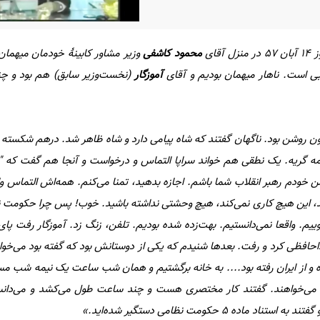
نزل آقای
محمود کاشفی
وزیر مشاور کابینۀ خودمان میهمان
ی است. ناهار میهمان بودیم و آقای
آموزگار
(نخست‌وزیر سابق) هم بود و چند
ن روشن بود. ناگهان گفتند که شاه پیامی دارد و شاه ظاهر شد. در‌هم شکسته و
ه گریه.
یک نطقی هم خواند سراپا التماس و درخواست و آنجا هم گفت که 
من خودم رهبر انقلاب شما باشم. اجازه بدهید، تمنا می‌کنم. همه‌اش التماس 
سید، این هیچ کاری نمی‌کند، هیچ وحشتی نداشته باشید. خوب! پس چرا حکومت 
ییم. واقعا نمی‌دانستیم. بهت‌زده شده بودیم. تلفن، زنگ زد. آموزگار رفت پا
فظی کرد و رفت. بعدها شنیدم که یکی از دوستانش بود که گفته بود می‌خواهند
 داده و از ایران رفته بود.... به خانه برگشتیم و همان شب ساعت یک نیمه شب مس
را می‌خواهند. گفتند کار مختصری هست و چند ساعت طول می‌کشد و می‌دانس
اده 5 حکومت نظامی دستگیر شده‌اید.»