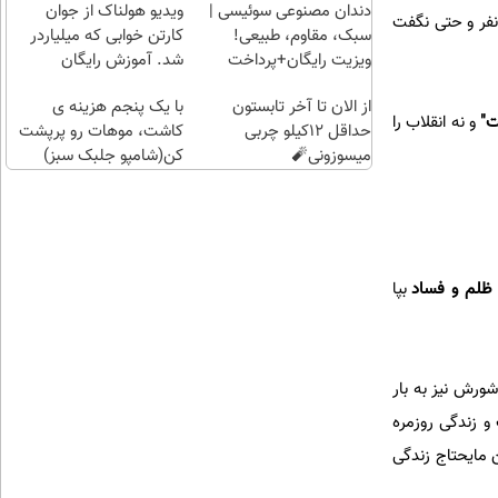
راحت)
بی‌بهره
دندان مصنوعی سوئیسی |
ویدیو هولناک از جوان
فر و حتی نگفت
سبک، مقاوم، طبیعی!
کارتن خوابی که میلیاردر
ویزیت رایگان+پرداخت
شد. آموزش رایگان
اقساطی😍
از الان تا آخر تابستون
با یک پنجم هزینه ی
ت"
و نه انقلاب را
حداقل 12کیلو چربی
کاشت، موهات رو پرپشت
میسوزونی🧨
کن(شامپو جلبک سبز)
 ظلم و فساد
بپا
ورش نیز به بار
و زندگی روزمره
 مایحتاج زندگی