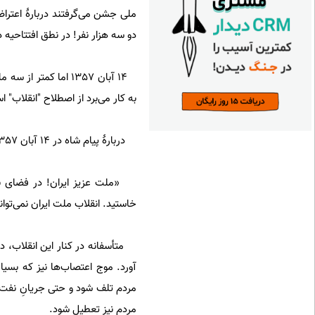
ملی جشن می‌گرفتند دربارۀ اعترا
دو سه هزار نفر! در نطق افتتاحیه دانشگاه در مهر 7
14 آبان 1357 اما کمتر از سه ماه بعد از آن کنفرانس مرداد در حالی که
به کار می‌برد از اصطلاح "انقلاب" ا
دربارۀ پیام شاه در 14 آبا‌ن 1357 نکات 10 گانه‌ای‌ را می‌توان یادآور شد و طبعاً ابتدا باید خود پیام را نقل کنیم:
«‌ملت عزیز ایران! در فضای با
‌خاستید. انقلاب ملت ایران نمی‌توان
متأسفانه در کنار این انقلاب، د
آورد. موج اعتصاب‌ها نیز که بسیا
مردم تلف شود و حتی جریانِ نفت ک
مردم نیز تعطیل شود.