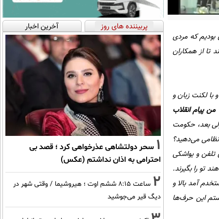
پربیننده های روز
آخرین اخبار
 بودیم که مردی
 تا از همکاران
 با لکنت زبان و
"
من پیام انقلاب
ولی بعد، حکومت
نظامی می‌دهید؟
1
سحر دولتشاهی عذرخواهی کرد ؛ قصد بی
ی تلفن و یواشکی
احترامی به اذان نداشتم (عکس)
 تو را بگیرند.
2
تخدم آمد بالا و
ساعت ۸:۱۵ ششم اوت ؛ هیروشیما / وقتی شهر در
دیگ قیر می‌جوشید
تم این حرف‌ها
3