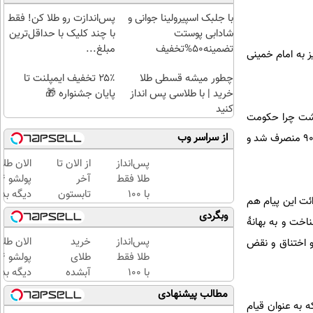
با جلبک اسپیرولینا جوانی و
پس‌اندازت رو طلا کن! فقط
شادابی پوستت
با چند کلیک با حداقل‌ترین
تضمینه50%تخفیف
مبلغ...
 به امام خمینی
چطور میشه قسطی طلا
۲۵٪ تخفیف ایمپلنت تا
خرید | با طلاسی پس انداز
پایان جشنواره 🎁
کنید
اشت چرا حکومت
از سراسر وب
فرماندار نظامی تهران در دقیقه 90 منصرف شد و
پس‌انداز
از الان تا
الان طلا
طلا فقط
آخر
با ۱۰۰
تابستون
دیگه بده
 این قرائت این پیام هم
هزارتومان
حداقل
سرمایه‌گ
وبگردی
اخت و به بهانۀ
(امن و
12کیلو
طلا با ا
راحت)
چربی
بی‌بهره
پس‌انداز
خرید
الان طلا
و اختناق و نقض
میسوزونی
طلا فقط
طلای
🧨
با ۱۰۰
آبشده
دیگه بده
هزارتومان
حتی با
سرمایه‌گ
مطالب پیشنهادی
(امن و
۱۰۰هزارتومان
طلا با ا
شد کمتر از سه ماه قبل از آن و در کنفرانس مطبوعاتی به مناسبت سالگرد کودتای 28 مرداد 1332 که به عنوان قیام