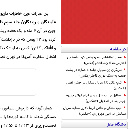
این عبارات عین خاطرات
داری
«‌آیندگان و روندگان/ جلد سوم 
چون در آن 4 ماه و یک
کرده بود 22 بهمن که درِ 
در حاشیه
اشغال سفارت آمریکا در تهران تصم
سحر دولتشاهی عذرخواهی کرد ؛ قصد بی
احترامی به اذان نداشتم (عکس)
بازیگران زن سریال «بامداد خمار» در پشت
صحنه به سبک دوران قاجار (عکس)
تیپ رنگی تارا سریال شغال در جشن نفس
(+عکس)
استایل جالب مدل روس فیلم ایرانی جزیره
جیمز باند در اصفهان (+عکس)
همان‌گونه که داریوش همایون توض
تیپ مشکی و خاص فریبا نادری ستاره سریال
ستایش در آیین مهرورزی (+عکس)
دستگیر شدند تا کاسه کوزه‌ها را س
باشگاه مغز
نخست‌وزیری از 1343 تا 1356 و شماری دیگر از جمله همین داریوش همایون و