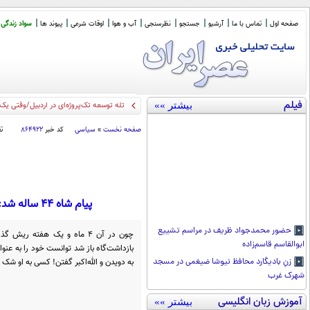
صفحه اول
تماس با ما
آرشیو
جستجو
نظرسنجی
آب و هوا
اوقات شرعی
پیوند ها
سواد زندگی
فیلم
بیشتر »»
آق
_
صفحه نخست
»
سیاسی
کد خبر
۸۶۴۹۲۲
ت
پیام شاه 44 ساله شد: صدا‌ی انقلاب شما را شنیدم/ 10 نکته دربارۀ 14 آبان 57/ نویسندۀ متن که بود؟
حضور محمدجواد ظریف در مراسم تشییع
ابوالقاسم قاسم‌زاده
بازداشت‌گاه باز شد توانست خود را به عنوان
به دویدن و الله‌اکبر گفتن! کسی به او شک ن
زنِ بادیگارد محافظ نیوشا ضیغمی در مسجد
شهرک غرب
آموزش زبان انگلیسی
بیشتر »»