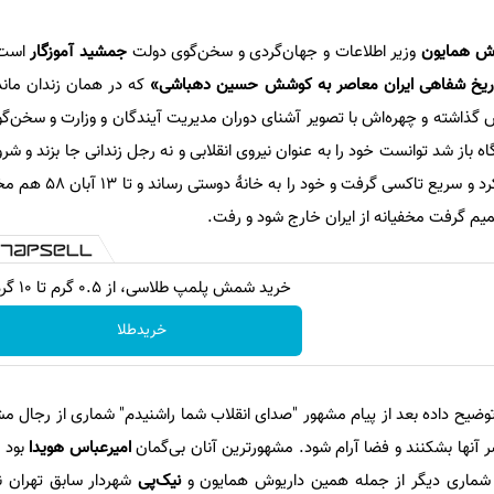
وش همایون
وزیر اطلاعات و جهان‌گردی و سخن‌گوی دولت
جمشید آموزگار
است 
تاریخ شفاهی ایران معاصر به کوشش حسین دهباشی»
که در همان زندان ماند 
 هفته ریش گذاشته و چهره‌اش با تصویر آشنای دوران مدیریت آیندگان و وزارت و سخن
بازداشت‌گاه باز شد توانست خود را به عنوان نیروی انقلابی و نه رجل زندانی جا بزند و 
و الله‌اکبر گفتن! کسی به او شک نکرد 
یم گرفت مخفیانه از ایران خارج شود و رفت.
خرید شمش پلمپ طلاسی، از ۰.۵ گرم تا ۱۰ گرم
خریدطلا
یح داده بعد از پیام مشهور "صدای انقلاب شما راشنیدم" شماری از رجال م
ر آنها بشکنند و فضا آرام شود. مشهورترین آنان بی‌گمان
امیر‌عباس هویدا
نیک‌پی
شهردار سابق تهران نی