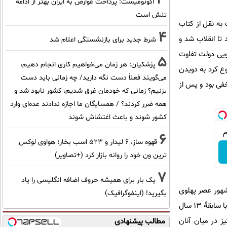
اکونومیست: پرداخت عوارض به ایران بهتر از ادامه
تنش است
به نقل از کتاب
4
تا انقلاب شد و
شرط جدید برای بازنشستگی اعلام شد
‌گویی دولت تفاوت
5
پزشکیان: هر زمان می‌خواهیم کاری انجام دهیم،
شروع کرد به دویدن
می‌گویند فعلاً دست نگه دارید/ چه زمانی باید دست
و سریع تاکسی گرفت و خود را به خانۀ دوستی رساند و تا 13 آبان 58 هم مخفی بود و پس از
بزنیم؟ زمانی که خودمان غرق شدیم، کشور نابود شد و
همه ضرر کردند؟ / همسایگان ما اجازه ندادند عده‌ای وارد
کشور شوند و باعث اغتشاش شوند
6
قهوه ساز، 6 لیدار و 523 اسب بخار؛ هواوی لوکس
ترین ون خود را روانه بازار کرد (+تصاویر)
7
یک بار برای همیشه حروف اضافه انگلیسی را یاد
شهور عصر پهلوی
بگیرید! (اینفوگرافیک)
بود با سابقۀ 13 سال
ز در میان آنان
مطالب پیشنهادی