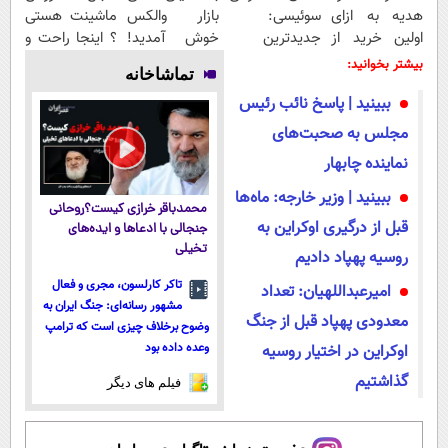
هدیه به ازای
سوئیسی:
بازار والکس
ماشینت هستی
اولین خرید از
جدیدترین
خوش آمدید!
؟ اینجا راحت و
گرمی
فناوری اروپا،
ترید را آغاز
سریع بفروش
بیشتر بخوانید:
تماشاخانه
سبک و مقاوم |
کنید!
✅
ببینید | پاسخ نائب رئیس
پرداخت قسطی
مجلس به صحبت‌های
نماینده چابهار
ببینید | وزیر خارجه: ماه‌ها
محمدباقر خرازی کیست؟روحانی
قبل از درگیری اوکراین به
جنجالی با ادعاها و ایده‌های
تخیلی
روسیه پهپاد دادیم
تاکر کارلسون، مجری و فعال
امیرعبداللهیان: تعداد
مشهور رسانه‌ای: جنگ ایران به
معدودی پهپاد قبل از جنگ
وضوح برخلاف چیزی است که ترامپ
وعده داده بود
اوکراین در اختیار روسیه
گذاشتیم
فیلم های دیگر