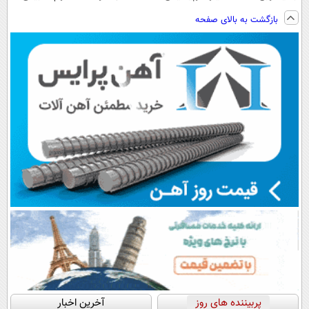
فناوری اروپا،
با یکبار شارژ
ایران
ویزیت
بازگشت به بالای صفحه
سبک و مقاوم |
رایگان+پرداخت
پرداخت قسطی
اقساطی😍
پربیننده های روز
آخرین اخبار