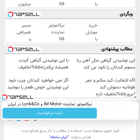
با
IM
میلیون
اسنپ
Motor و
وام
وبگردی
پی | در
Lynk&Co
آنی
۴
در ایران
خرید
خرید
نیکاموتور
مسیر
قسط
طلا💰
موبایل
نماینده
همراهی
بدون
ثبت
با
IM
و
سود و
نام
اسنپ
Motor و
گزارش
مطالب پیشنهادی
کارمزد!
کن!
پی | در
Lynk&Co
عملکرد
۴
در ایران
گروه
این نوشیدنی گیاهی مثل آهن ربا
با این نوشیدنی گیاهی کبدت
قسط
اسنپ
سموم کبدتان را نابود می کند
همیشه پرقدرته55%تخفیف
بدون
در
سود و
اگه انتخابت کبد سالم و عمر
۱۴۰۴
اگر نمی خواهید کبدتان چرب شود
طولانیه دمنوش کبد
کارمزد!
این نوشیدنی خوش طعم را بنوشید
امروز55%تخفیف داره
نیکاموتور نماینده IM Motor و Lynk&Co در ایران
صفحه اول
فیلم
عصر ایران۲
درباره عصرایران
تماس با ما
آرشیو
جستجو
ثبت درخواست
پیوندها
نظرسنجی
آب و هوا
اوقات شرعی
سواد زندگی
كليه حقوق محفوظ است، استفاده از مطالب با ذكر منبع بلامانع است.
طراحی و تولید:
"ایران سامانه"