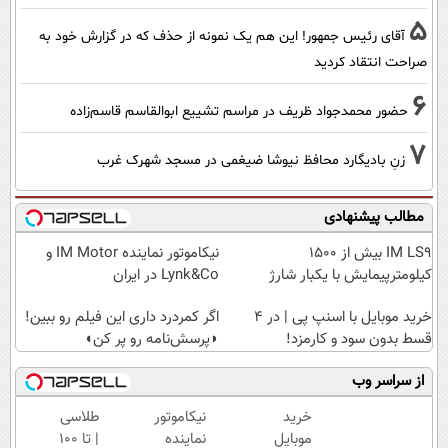
5
آقای رئیس جمهور! این هم یک نمونه از حذف که در گزارش خود به
صراحت انتقاد کردید
6
حضور محمدجواد ظریف در مراسم تشییع ابوالقاسم قاسم‌زاده
7
زنِ بادیگارد محافظ نیوشا ضیغمی در مسجد شهرک غرب
مطالب پیشنهادی
IM LS9 بیش از 1500
نیکاموتور نماینده IM Motor و
کیلومترپیمایش با یکبار شارژ
Lynk&Co در ایران
خرید موبایل با اسنپ پی | در ۴
اگر کمردرد داری این فیلم رو ببین!
قسط بدون سود و کارمزد!
◗پرسش‌نامه رو پر کن◖
از سراسر وب
خرید
نیکاموتور
طلاسی
موبایل
نماینده
| تا 100