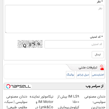
* نظر
* کد امنیتی
اعتبارسنجی
دیزل ژنراتور
بوکینگ
از سراسر وب
دندان مصنوعی
IM LS9 بیش از
نیکاموتور نماینده
دندان مصنوعی
سوئیسی:
1500
IM Motor و
سوئیسی | سبک،
جدیدترین
کیلومترپیمایش
Lynk&Co در
مقاوم، طبیعی!