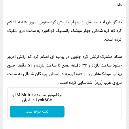
پیامک
سرگرمی
داد.
روانشناسی
فناوری
به گزارش ایلنا به نقل از یونهاپ، ارتش کره جنوبی امروز -‌شنبه- اعلام
آشپزی
گوناگون
کرد که کره شمالی چهار موشک بالستیک کوتاه‌برد به سمت دریا شلیک
دانلود
حوادث
کرده است.
محیط زیست
سلامت
ستاد مشترک ارتش کره جنوبی در بیانیه ای اعلام کرد که ارتش امروز
حدود ساعت یازده و ۳۲ دقیقه صبح تا ساعت یازده و ۵۹ دقیقه صبح
فرهنگی
پرتاب موشک‌هایی را از «تونگریم» در استان پیونگان شمالی به سمت
بین الملل
دریای غرب (زرد) شناسایی کرده است.
اجتماعی
نیکاموتور نماینده IM Motor و
حیات وحش
Lynk&Co در ایران
سیاست خارجی
ثبت درخواست