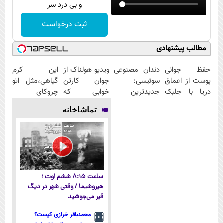
و بی درد سر
ثبت درخواست
مطالب پیشنهادی
حفظ جوانی
دندان مصنوعی
ویدیو هولناک از
این کرم
پوست از اعماق
سوئیسی:
جوان کارتن
گیاهی،مثل اتو
دریا با جلبک
جدیدترین
خوابی که
چروکای
اسپیرولینا
فناوری اروپا،
میلیاردر شد.
پوستتوصاف
تماشاخانه
سبک و مقاوم |
آموزش رایگان
میکنه!50%تخفیف
پرداخت قسطی
ساعت ۸:۱۵ ششم اوت ؛
هیروشیما / وقتی شهر در دیگ
قیر می‌جوشید
محمدباقر خرازی کیست؟