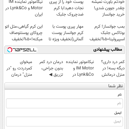
خودتم باورت نمیشه
پوست خود را از پیری
نیکاموتور نماینده IM
چقدر جوون شدی!
نجات دهید!با کرم
Motor و Lynk&Co در
خرید جوانساز
ضدچروک جلبک
ایران
اسپیرولینا با تخفیف
بمب جوانساز! کرم
مهار پیری پوست با
این کرم گیاهی،مثل اتو
ویژه
بوتاکس جلبک
کرم جوانساز پوست
چروکای پوستتوصاف
اسپیرولینا50%تخفیف
آلمانی(تخفیف ویژه تا
میکنه!50%تخفیف
امشب)
مطالب پیشنهادی
کمر درد داری؟
نیکاموتور نماینده
درمان درد کمر
میخوای
دیگه بسه! در
IM Motor و
بدون جراحی،
کمردردت رو "در
منزل درمانش
Lynk&Co در
تزریق ◀
منزل" درمان
کن
ایران
پرسش‌نامه رو پر
کنی؟ (◂فیلم +
نظر شما
(◀پرسش‌نامه)
کن ▶
◂پرسش‌نامه)
نام
ایمیل