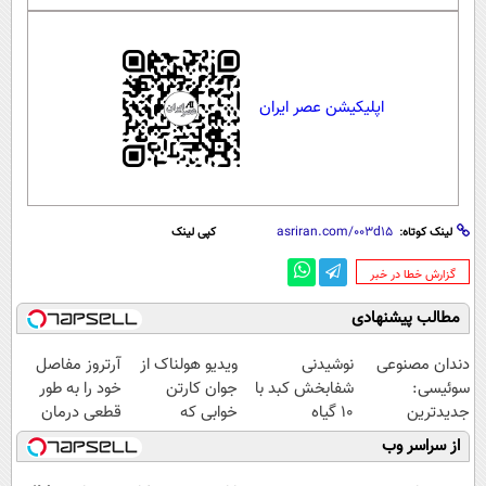
اپلیکیشن عصر ایران
لینک کوتاه:
کپی لینک
‌گزارش خطا در خبر
مطالب پیشنهادی
دندان مصنوعی
نوشیدنی
ویدیو هولناک از
آرتروز مفاصل
سوئیسی:
شفابخش کبد با
جوان کارتن
خود را به طور
جدیدترین
10 گیاه
خوابی که
قطعی درمان
فناوری اروپا،
موثر(تخفیف تا
میلیاردر شد.
کنید!
از سراسر وب
سبک و مقاوم |
امشب)
آموزش رایگان
◗پرسش‌نامه◖
پرداخت قسطی