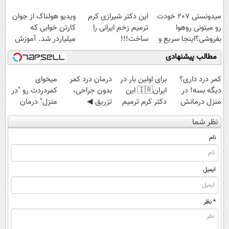
پولسازی)
میدونستی 207 خودت
این دکتر شیرازی کرم
ویدیو هولناک از جوان
رو میتونی روهوا
ترمیم زخم ایرانی را
کارتن خوابی که
بفروشی؟اینجا سریع و
ساخت!!!
میلیاردر شد. آموزش
راحت بفروش
رایگان
مطالب پیشنهادی
کمر درد داری؟
برای اولین بار در
درمان درد کمر
میخوای
دیگه بسه! در
ایران🇮🇷 این
بدون جراحی،
کمردردت رو "در
منزل درمانش
دکتر کرم ترمیم
تزریق ◀
منزل" درمان
کن
کننده 23 روزه
پرسش‌نامه رو پر
کنی؟ (◂فیلم +
نظر شما
(◀پرسش‌نامه)
ساخت!
کن ▶
◂پرسش‌نامه)
نام
ایمیل
* نظر