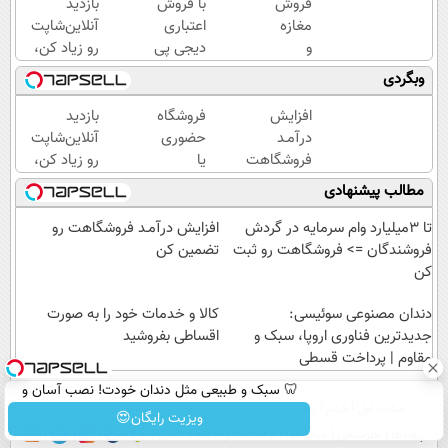
فروش
با فروش
بازدید
مغازه
اعتباری
آنلاین‌شاپت
و
دیجی پی
رو زیاد کن،
آنلاین
فروش
بازدید بالاتر
وبگردی
شاپ
محصولت
= درآمد
خودت
رو بالاببر
بیشتر
افزایش
فروشگاه
بازدید
رو بالا
درآمـد
حضوری
آنلاین‌شاپت
ببر
فروشگاهت
یا
رو زیاد کن،
رو تضمین
اینترنتی
بازدید بالاتر
مطالب پیشنهادی
کن
داری؟
= درآمد
راحت
بیشتر
تا 3میلیارد وام سرمایه در گردش
افزایش درآمـد فروشگاهت رو
محصول
فروشندگان => فروشگاهت رو ثبت
تضمین کن
و
کن
خدماتت
دندان مصنوعی سوئیسی:
رو
کالا و خدمات خود را به صورت
جدیدترین فناوری اروپا، سبک و
بفروش
اقساطی بفروشید
مقاوم | پرداخت قسطی
🦷 سبک و طبیعی مثل دندان خودت! نصب آسان و
صفحه اول
فیلم
عصر ایران۲
درباره عصرایران
تماس با ما
آرشیو
جستجو
پرداخت اقساطی 💳 📍 تهران
ویزیت رایگان😍
پیوندها
نظرسنجی
آب و هوا
اوقات شرعی
سواد زندگی