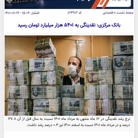
سیاسی
اقتصاد
صفحه نخست
»
اقتصادی
کد
۸۶۴۹۷۲
انتشار:
۱۵:۰۹ - ۱۴-۰۸-۱۴۰۱
جامعه
اقتصادی
بانک مرکزی: نقدینگی به ۵۴۰۱ هزار میلیارد تومان رسید
ورزشی
اجتماعی
خودرو
بین الملل
حوادث
فرهنگ و هنر
سیاست خارجی
سلامت
علم و دانش
یک برش دانایی
قرآن
فناوری و It
محیط زیست
گوناگون
علمی
سفر و تفریح
فیلم
سرگرمی
اخبار کریپتو
عصر ایران 2
اقتصاد
باشگاه مغز
آموزش زبان
خواندنی ها و دیدنی ها
ورزش
نرخ رشد نقدینگی در ۱۲ ماه منتهی به مرداد ماه ۱۴۰۱ نسبت به سال قبل از آن ۳۷.۸
مجله تصویری سلاح
درصد و در مرداد ماه ۱۴۰۱ نسبت به اسفند ۱۴۰۰ نیز ۰.۴ درصد رشد داشت.
داستان کوتاه
سیاست