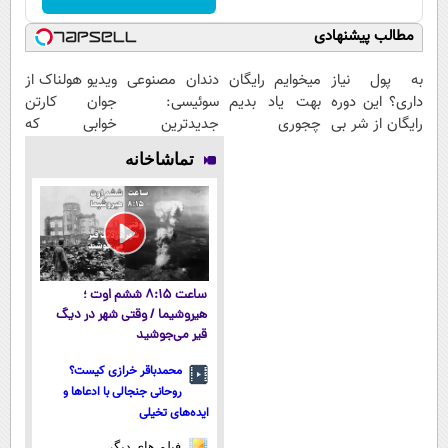
مطالب پیشنهادی
به پول نیاز
میخوایم رایگان
دندان مصنوعی
ویدیو هولناک از
داری؟ این دوره
بهت یاد بدیم
سوئیسی:
جوان کارتن
رایگان از شر بی
چجوری
جدیدترین
خوابی که
پولی خلاصت
پولدارشی! باور
فناوری اروپا،
میلیاردر شد.
تماشاخانه
میکنه
نداری امتحانش
سبک و مقاوم |
آموزش رایگان
مجانیه
پرداخت قسطی
ساعت ۸:۱۵ ششم اوت ؛
هیروشیما / وقتی شهر در دیگ
قیر می‌جوشید
محمدباقر خرازی کیست؟
روحانی جنجالی با ادعاها و
ایده‌های تخیلی
فیلم های دیگر