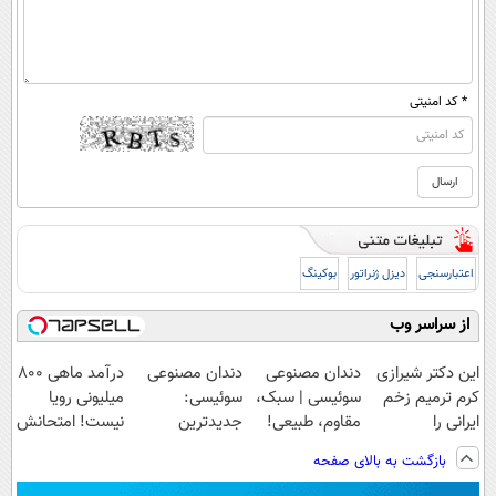
* کد امنیتی
اعتبارسنجی
دیزل ژنراتور
بوکینگ
از سراسر وب
این دکتر شیرازی
دندان مصنوعی
دندان مصنوعی
درآمد ماهی 800
کرم ترمیم زخم
سوئیسی | سبک،
سوئیسی:
میلیونی رویا
ایرانی را
مقاوم، طبیعی!
جدیدترین
نیست! امتحانش
ساخت!!!
ویزیت
فناوری اروپا،
مجانیه😉
بازگشت به بالای صفحه
رایگان+پرداخت
سبک و مقاوم |
اقساطی😍
پرداخت قسطی