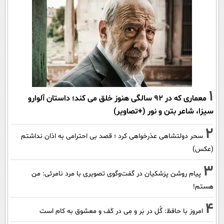
1
معماری که در 92 سالگی هنوز خلق می کند؛ داستان آلوارو
سیزا، شاعر بتن و نور (+تصاویر)
2
سحر دولتشاهی عذرخواهی کرد ؛ قصد بی احترامی به اذان نداشتم
(عکس)
3
پیام روشن پزشکیان در گفت‌و‌گوی تصویری با مرد نامرئی: من
هستم!
4
امروز با حافظ: گُل در بَر و مِی در کَف و معشوق به کام است