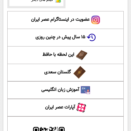
عضویت در اینستاگرام عصر ایران
۱۵ سال پیش در چنین روزی
این لحظه با حافظ
گلستان سعدی
آموزش زبان انگلیسی
آپارات عصر ایران