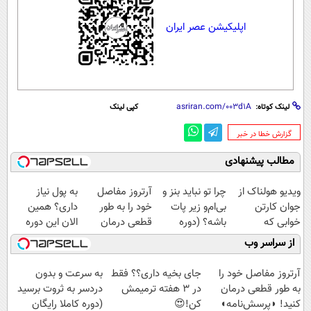
اپلیکیشن عصر ایران
لینک کوتاه:
کپی لینک
‌گزارش خطا در خبر
مطالب پیشنهادی
ویدیو هولناک از
چرا تو نباید بنز و
آرتروز مفاصل
به پول نیاز
جوان کارتن
بی‌ام‌و زیر پات
خود را به طور
داری؟ همین
خوابی که
باشه؟ (دوره
قطعی درمان
الان این دوره
میلیاردر شد.
رایگان درآمد
کنید!
رایگان رو شرکت
از سراسر وب
آموزش رایگان
میلیاردی)
◗پرسش‌نامه◖
کن تا دیر نشده!
آرتروز مفاصل خود را
جای بخیه داری؟؟ فقط
به سرعت و بدون
به طور قطعی درمان
در 3 هفته ترمیمش
دردسر به ثروت برسید
کنید! ◗پرسش‌نامه◖
کن!😍
(دوره کاملا رایگان