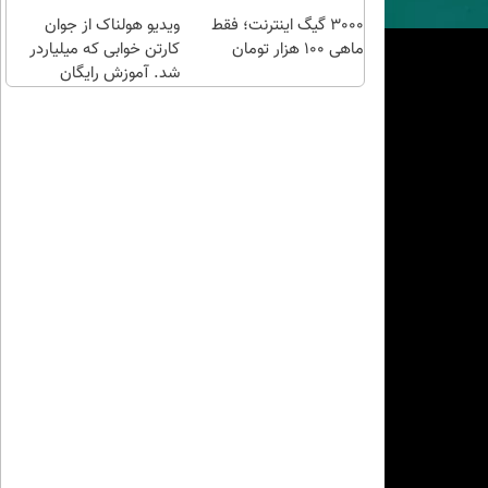
طلا با
هدیه
اقساطی😍
3000 گیگ اینترنت؛ فقط
چند
ویدیو هولناک از جوان
بگیر)
ماهی 100 هزار تومان
کلیک)
کارتن خوابی که میلیاردر
شد. آموزش رایگان