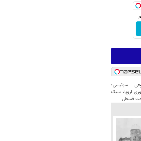
عی سوئیسی:
وری اروپا، سبک
اخت قسطی