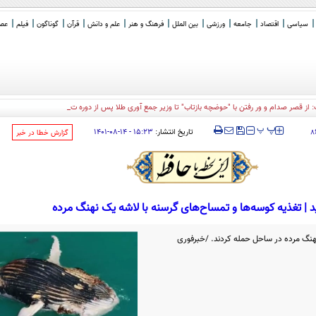
سیاسی
اقتصاد
جامعه
ورزشی
بین الملل
فرهنگ و هنر
علم و دانش
قرآن
گوناگون
فیلم
عصر 
: از قصر صدام و ور رفتن با "حوضچه بازتاب" تا وزیر جمع آوری طلا پس از دوره ترامپ!
‍‍‍ پ
پ
تاریخ انتشار:
۱۵:۲۳ - ۱۴-۰۸-۱۴۰۱
۸
‌گزارش خطا در خبر
ید | تغذیه کوسه‌ها و تمساح‌های گرسنه با لاشه یک نهنگ مرده
هنگ مرده در ساحل حمله کردند. /خبرفوری