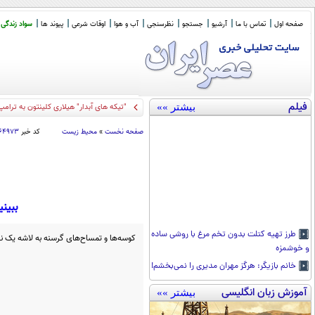
صفحه اول
تماس با ما
آرشیو
جستجو
نظرسنجی
آب و هوا
اوقات شرعی
پیوند ها
سواد زندگی
فیلم
بیشتر »»
"تیکه های آبدار" هیلاری کلینتون به ترامپ
صفحه نخست
»
محیط زیست
کد خبر
۶۴۹۷۳
ببین
طرز تهیه کتلت بدون تخم مرغ با روشی ساده
کوسه‌ها و تمساح‌های گرسنه به لاشه یک ن
و خوشمزه
خانم بازیگر: هرگز مهران مدیری را نمی‌بخشم!
آموزش زبان انگلیسی
بیشتر »»