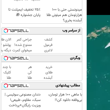
میدونستی حتی با ۱۰۰
۲۵٪ تخفیف ایمپلنت تا
هزارتومان هم میتونی طلا
پایان جشنواره 🎁
آبشده بخری؟
از سراسر وب
کشف
جراحی کمر
الان طلا
فرمول
ممنوع شده!
لاغری
میخوای کمرت
دیگه بده
اسان
رو در منزل
سرمایه‌گ
وبگردی
توسط
درمان کنی؟
طلا با ا
متخصصان
((پرسش‌نامه))
بی‌بهره
خرید
هر
با چند
ایرانی
طلای
کی
کلیک
آبشده
طلا
طلا
حتی با
داره،
بخرید...
مطالب پیشنهادی
۱۰۰هزارتومان
غم
(ثبت‌نام
نداره!
کن |
با ماهی 100 هزار تومان،
دندان مصنوعی سوئیسی |
😊💎
خرید
بی‌وقفه دانلود کن!!
سبک، مقاوم، طبیعی!
(خرید
کن |
ویزیت رایگان+پرداخت