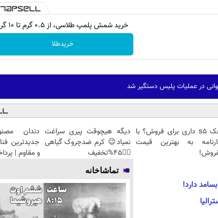
خرید شمش پلمپ طلاسی، از ۰.۵ گرم تا ۱۰ گرم
خریدطلا
جک s5 داری برای فروش؟ با
دیگه هیچوقت پیری سراغت
دندان مصنو
ارنامه به بهترین قیمت
نمیاد😉 کرم ضدچروک گیاهی
جدیدترین فنا
فروش!
👈🏻45%تخفیف
و مقاوم | پرد
تماشاخانه