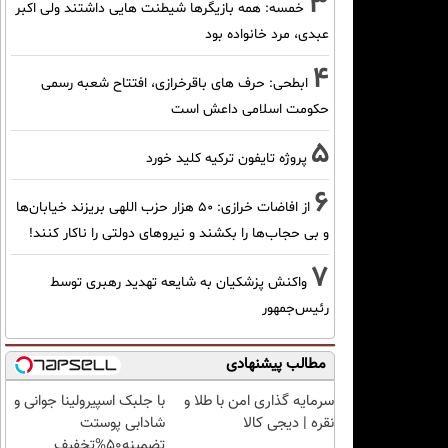
3
خمسه: همه بازیگرها شیطنت هایی داشتند ولی اکبر
عبدی، مرد خانواده بود
4
ابطحی: حرف های باقرخرازی، افتتاح شعبه رسمی
حکومت اسلامی داعش است
5
پروژه تایفون ترکیه کلید خورد
6
از افاضات خرازی: ۵۰ هزار حزب اللهی بریزند خیابان‌ها
و بی حجاب‌ها را بکشند و نیرو‌های دولتی را ناکار کنند!
7
واکنش پزشکیان به شایعه تهدید رهبری توسط
رئیس‌جمهور
مطالب پیشنهادی
سرمایه گذاری امن با طلا و
با جلبک اسپیرولینا جوانی و
نقره | دیجی کالا
شادابی پوستت
تضمینه50%تخفیف