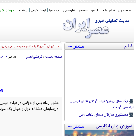
صفحه اول
تماس با ما
آرشیو
جستجو
نظرسنجی
آب و هوا
اوقات شرعی
پیوند ها
سواد زندگی
فیلم
بیشتر »»
کالابرگ ای
_
صفحه نخست
»
فرهنگی/هنری
کد خبر
۶۵۰۳۴
بب
یک سال پیش؛ تولد گرفتن نتانیاهو برای
لیندسی گراهام
درونمایه‌ای عاشقانه حول و حوش یک سوژه
دستگیری سارقان مسلح باغات البرز
آموزش زبان انگلیسی
بیشتر »»