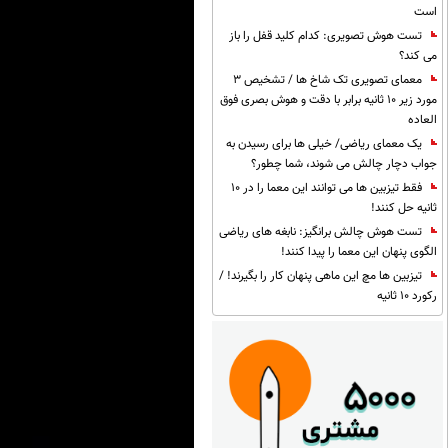
است
تست هوش تصویری: کدام کلید قفل را باز
می کند؟
معمای تصویری تک شاخ ها / تشخیص 3
مورد زیر 10 ثانیه برابر با دقت و هوش بصری فوق
العاده
یک معمای ریاضی/ خیلی ها برای رسیدن به
جواب دچار چالش می شوند، شما چطور؟
فقط تیزبین ها می توانند این معما را در 10
ثانیه حل کنند!
تست هوش چالش برانگیز: نابغه های ریاضی
الگوی پنهان این معما را پیدا کنند!
تیزبین ها مچ این ماهی پنهان کار را بگیرند! /
رکورد 10 ثانیه