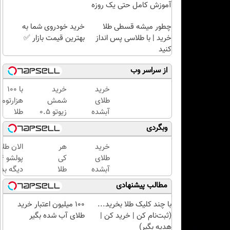
آموزش کامل حتی یک روزه
!!
چطور میشه قسطی طلا
خرید خودروی شما به
خرید | با طلاسی پس انداز
بهترین قیمت بازار ✅
کنید
از سراسر وب
خرید
خرید
با ۱۰۰
طلای
شمش
هزارتوم
آبشده
زیوتو ۰.۵
طلا
حتی با
گرمی
بخرید،
وبگردی
۱۰۰هزارتومان
عیار ۹۹۵
اون هم
| ضد
قسطی
خرید
هر
الان طلا
جعل و
طلای
کی
پلمپ
آبشده
طلا
دیگه بده
مخصوص
حتی با
داره،
سرمایه‌گ
مطالب پیشنهادی
۱۰۰هزارتومان
غم
طلا با ا
نداره!
بی‌بهره
با چند کلیک طلا بخرید...
100 میلیون اعتبار خرید
😊💎
(ثبت‌نام کن | خرید کن |
طلای آب شده بگیر
(خرید
هدیه بگیر)