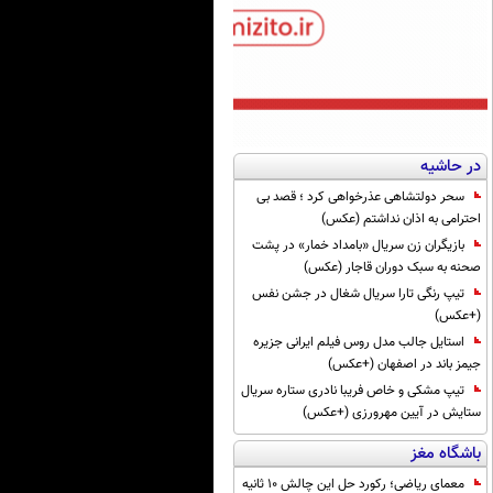
در حاشیه
سحر دولتشاهی عذرخواهی کرد ؛ قصد بی
احترامی به اذان نداشتم (عکس)
بازیگران زن سریال «بامداد خمار» در پشت
صحنه به سبک دوران قاجار (عکس)
تیپ رنگی تارا سریال شغال در جشن نفس
(+عکس)
استایل جالب مدل روس فیلم ایرانی جزیره
جیمز باند در اصفهان (+عکس)
تیپ مشکی و خاص فریبا نادری ستاره سریال
ستایش در آیین مهرورزی (+عکس)
باشگاه مغز
معمای ریاضی؛ رکورد حل این چالش 10 ثانیه