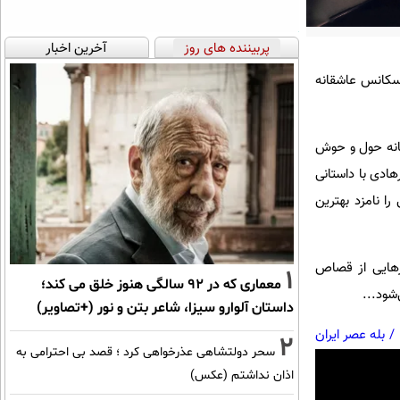
پربیننده های روز
آخرین اخبار
سکانس عاشقانه
ت (۱۳۸۲ ) که با درونمایه‌ای عاشقانه حول و حوش
ادی با داستانی
ا نامزد بهترین
 رهایی از قصاص
1
معماری که در 92 سالگی هنوز خلق می کند؛
شود...
داستان آلوارو سیزا، شاعر بتن و نور (+تصاویر)
/
بله عصر ایران
2
سحر دولتشاهی عذرخواهی کرد ؛ قصد بی احترامی به
اذان نداشتم (عکس)