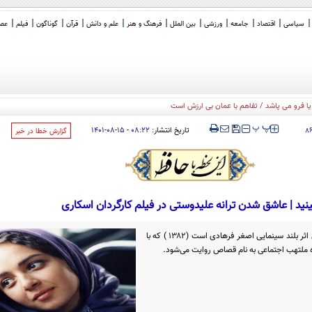
سیاسی
اقتصاد
جامعه
ورزشی
بین الملل
فرهنگ و هنر
علم و دانش
قرآن
گوناگون
فیلم
عصر 
‍‍‍ پ
پ
تاریخ انتشار:
۰۸:۲۲ - ۱۵-۰۸-۱۴۰۱
۸
‌گزارش خطا در خبر
ینید | عاشق شدن ترانه علیدوستی در فیلم کارگردان اسکاری
«شهر زیبا» پس از «رقص در غبار» دومین اثر بلند سینمایی اصغر فرهادی است (۱۳۸۲ ) که با
 ملتهب اجتماعی به نام قصاص روایت می‌شود.