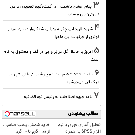
3
پیام روشن پزشکیان در گفت‌و‌گوی تصویری با مرد
نامرئی: من هستم!
4
شهید لاریجانی چگونه ردیابی شد؟ روایت تازه سردار
کوثری از جزئیات این ماجرا
5
امروز با حافظ: گُل در بَر و مِی در کَف و معشوق به کام
است
6
ساعت ۸:۱۵ ششم اوت ؛ هیروشیما / وقتی شهر در
دیگ قیر می‌جوشید
7
نامه جبهه اصلاحات به رئیس قوه قضائیه
مطالب پیشنهادی
تحلیل آماری فوری با نرم
خرید شمش پلمپ طلاسی،
افزار SPSS به همراه
از ۰.۵ گرم تا ۱۰ گرم