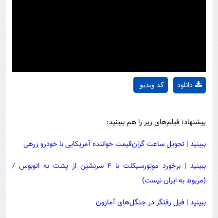
دانلود
کد ویدیو
پیشنهاد؛ فیلم‌های زیر را هم ببینید:
ببینید | تحویل ساعت گران‌قیمت خواننده آمریکایی با خودرو زرهی
ببینید | برخورد موتورسیکلت با ۴ سرنشین از پشت به اتوبوس /
(مربوط به ایران نیست)
ببینید | فیل رفتگر در جنگل‌های آمازون