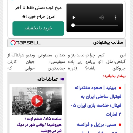
میخ کوب دستی فقط تا آخر
امروز حراج خورد!🔥
خرید با تخفیف
مطالب پیشنهادی
این کرم
چرا تو نباید بنز و
دندان مصنوعی
ویدیو هولناک از
گیاهی،مثل اتو
بی‌ام‌و زیر پات
سوئیسی:
جوان کارتن
چروکای
باشه؟ (دوره
جدیدترین
خوابی که
پوستتوصاف
رایگان درآمد
فناوری اروپا،
میلیاردر شد.
بیشتر بخوانید:
تماشاخانه
میکنه!50%تخفیف
میلیاردی)
سبک و مقاوم |
آموزش رایگان
ببینید | صعود مقتدرانه
پرداخت قسطی
فوتبال ساحلی ایران به
فینال؛ خلاصه بازی ایران ۵ -
۲ امارات
ساعت ۸:۱۵ ششم اوت ؛
مسی: برزیل و فرانسه
هیروشیما / وقتی شهر در دیگ
قیر می‌جوشید