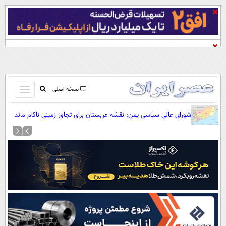
باز
نسخه اصلی
و
صفحه اول
شورای عالی سیاسی یمن: نقشه عربستان برای تجاوز زمینی ناکام ماند
بسته
تماس با ما
کردن
آرشیو
منو
جستجو
نظرسنجی
آب و هوا
اوقات شرعی
پیوند ها
سواد زندگی