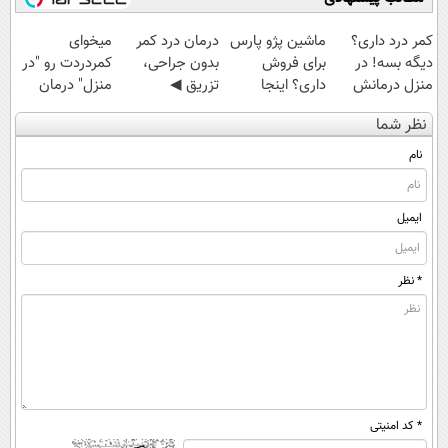
کمر درد داری؟
ماشین پژو پارس
درمان درد کمر
میخوای
دیگه بسه! در
برای فروش
بدون جراحی،
کمردردت رو "در
منزل درمانش
داری؟ اینجا
تزریق ◀
منزل" درمان
کن
سریع بفروشش
پرسش‌نامه رو پر
کنی؟ (◂فیلم +
نظر شما
(◀پرسش‌نامه)
کن ▶
◂پرسش‌نامه)
نام
ایمیل
* نظر
* کد امنیتی