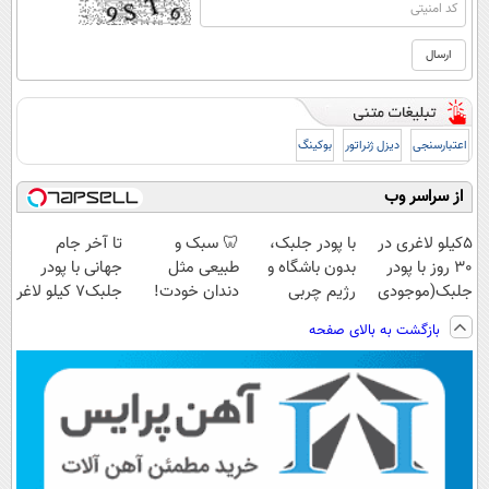
اعتبارسنجی
دیزل ژنراتور
بوکینگ
از سراسر وب
5کیلو لاغری در
با پودر جلبک،
🦷 سبک و
تا آخر جام
30 روز با پودر
بدون باشگاه و
طبیعی مثل
جهانی با پودر
جلبک(موجودی
رژیم چربی
دندان خودت!
جلبک7 کیلو لاغر
محدود)
هایتان را آب
نصب آسان و
شو
بازگشت به بالای صفحه
کنید!
پرداخت اقساطی
💳 📍 تهران