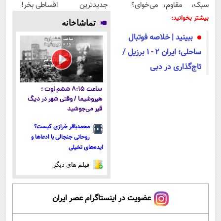
سبک، مقاوم،
می‌خوای؟
جدیدترین
اقساطی بخر!
طبیعی! ویزیت
پرداخت
فناوری اروپا،
بیشتر بخوانید:
تماشاخانه
رایگان+پرداخت
اقساطی هم
سبک و مقاوم |
ببینید | خلاصه فوتبال
اقساطی😍
داریم!😍 | 📍
پرداخت قسطی
تهران
ساحلی؛ ایران ۲ - ۱ برزیل /
تاج‌گذاری در دبی
ساعت ۸:۱۵ ششم اوت ؛
هیروشیما / وقتی شهر در دیگ
قیر می‌جوشید
محمدباقر خرازی کیست؟
روحانی جنجالی با ادعاها و
ایده‌های تخیلی
فیلم های دیگر
عضویت در اینستاگرام عصر ایران