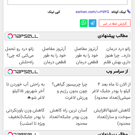
لینک کوتاه:
کپی لینک
‌گزارش خطا در خبر
مطالب پیشنهادی
زانو درد درمان
آرتروز مفاصل
آرتروز مفاصل
زانو درد رو تحمل
داره… چرا هنوز
خود را به طور
خود را به طور
می‌کنی که چی؟
داری بهش ظلم
قطعی درمان
قطعی درمان
راه‌حلش
می‌کنی؟
کنید!
کنید!
همین‌جاست!
از سراسر وب
◂پرسش‌نامه▸
◗پرسش‌نامه◖
از الان تا ماه بعد 4
چرا چربیسوز گیاهی؟
به راحتی آب خوردن تا
کیلو با پودر جلبک لاغر
چون بدون رژیم و
آخر شهریور 15کیلو
میشی(تعداد محدود)
ورزش لاغرت
لاغر شو🔥
میکنه!30%تخفیف
کاهش اشتها/افزایش
آسان ترین راه کاهش
کاهش وزن باورنکردنی
سوخت و ساز(تعداد
وزن پودر جلبکه!تعداد
با پودر جلبک(تخفیف
محدود)
محدود
ویژه تا امشب)
مطالب پیشنهادی