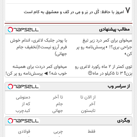
7
امروز با حافظ: گُل در بَر و مِی در کَف و معشوق به کام است
مطالب پیشنهادی
میخوای برای کمر درد زیر تیغ
با پودر جلبک لاغری، اندام خوش
جراحی بری؟! ◗پرسش‌نامه رو پر
فرم آرزو نیست!(تخفیف جام
کن◖
جهانی)
توی کمتر از 2 ماه رکورد لاغری رو
میخوای کمر دردت برای همیشه
بزن❗ 3 تا 5کیلو در ماه😍
خوب شه؟ ◀ پرسش‌نامه رو پر کن!
از سراسر وب
از الان تا
تا آخر
دمنوشی
آخر
جام
که از
تابستون
جهانی
کبدچرب
حداقل
با پودر
نجاتت
وبگردی
12کیلو
جلبک7
میده رو
چربی
کیلو
با 55%
فقط
چربی
فولادی