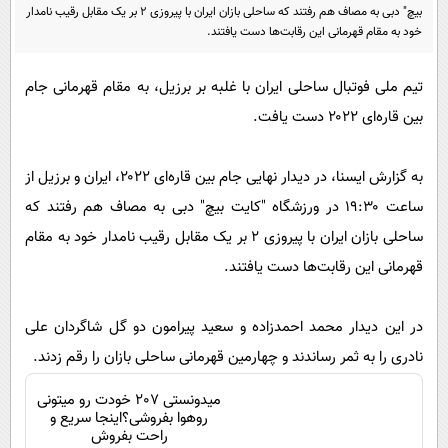
پیامک
سرگرمی
بیچ" دبی به مصاف هم رفتند که ساحلی بازان ایران با پیروزی ۲ بر یک مقابل رقیب نامدار
خود به مقام قهرمانی این رقابت‌ها دست یافتند.
روانشناسی
فناوری
آشپزی
گوناگون
تیم ملی فوتبال ساحلی ایران با غلبه بر برزیل، به مقام قهرمانی جام
بین قاره‌ای ۲۰۲۲ دست یافت.
دانلود
حوادث
محیط زیست
به گزارش ایسنا، در دیدار نهایی جام بین قاره‌ای ۲۰۲۲، ایران و برزیل از
سلامت
ساعت ۱۹:۳۰ در ورزشگاه "کایت بیچ" دبی به مصاف هم رفتند که
فرهنگی
ساحلی بازان ایران با پیروزی ۲ بر یک مقابل رقیب نامدار خود به مقام
قهرمانی این رقابت‌ها دست یافتند.
بین الملل
اجتماعی
در این دیدار محمد احمدزاده و سعید پیرامون دو گل شاگردان علی
حیات وحش
نادری را به ثمر رساندند و چهارمین قهرمانی ساحلی بازان را رقم زدند.
سیاست خارجی
میدونستی 207 خودت رو میتونی
روهوا بفروشی؟اینجا سریع و
راحت بفروش