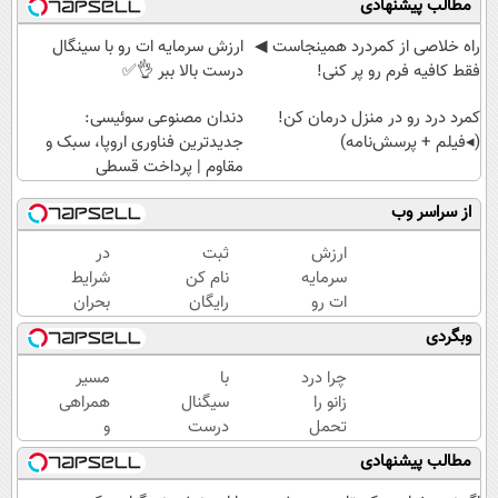
مطالب پیشنهادی
‌راه خلاصی از کمردرد همینجاست ◀
ارزش سرمایه ات رو با سینگال
فقط کافیه فرم رو پر کنی!
درست بالا ببر 👌✅
کمرد درد رو در منزل درمان کن!
دندان مصنوعی سوئیسی:
(◂فیلم + پرسش‌نامه)
جدیدترین فناوری اروپا، سبک و
مقاوم | پرداخت قسطی
از سراسر وب
ارزش
ثبت
در
سرمایه
نام کن
شرایط
ات رو
رایگان
بحران
با
سیگنال
ارزش
وبگردی
سینگال
سرمایه
پولت
درست
گذاری
رو
چرا درد
با
مسیر
بالا ببر
بگیر
حفظ
زانو را
سیگنال
همراهی
👌✅
کن!
تحمل
درست
و
سیگنال
می‌کنی؟
سرمایه
گزارش
مطالب پیشنهادی
رایگان!
خیلی
گذاری
عملکرد