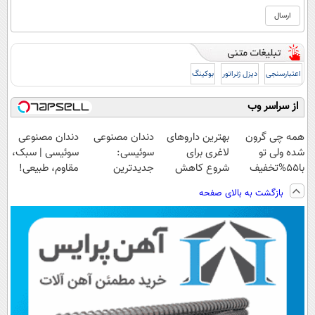
اعتبارسنجی
دیزل ژنراتور
بوکینگ
از سراسر وب
همه چی گرون
بهترین داروهای
دندان مصنوعی
دندان مصنوعی
شده ولی تو
لاغری برای
سوئیسی:
سوئیسی | سبک،
با55%تخفیف
شروع کاهش
جدیدترین
مقاوم، طبیعی!
کبدت رو
وزن، ارسال از
فناوری اروپا،
ویزیت
بازگشت به بالای صفحه
پاکسازی کن🔥
داروخانه های
سبک و مقاوم |
رایگان+پرداخت
نزدیکت!
پرداخت قسطی
اقساطی😍