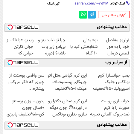
لینک کوتاه:
کپی لینک
‌گزارش خطا در خبر
مطالب پیشنهادی
آرتروز مفاصل
نوشیدنی
چرا تو نباید بنز و
ویدیو هولناک از
خود را به طور
شفابخش کبد با
بی‌ام‌و زیر پات
جوان کارتن
قطعی درمان
10 گیاه
باشه؟ (دوره
خوابی که
کنید!
موثر(تخفیف تا
رایگان درآمد
میلیاردر شد.
از سراسر وب
◗پرسش‌نامه◖
امشب)
میلیاردی)
آموزش رایگان
بمب جوانساز! کرم
این کرم گیاهی،مثل اتو
سن واقعی پوستت از
بوتاکس جلبک
چروکای پوستتوصاف
چیزی که فکر می‌کنی
اسپیرولینا50%تخفیف
میکنه!50%تخفیف
بیشتره...
جوانسازی پوست
این کرم صدای دکترا رو
بدون سوزن پوستتو
صورت را با کرم
در اورده😳 چون دیگه
10سال جوون
ضدچروک آلمانی تجربه
نیازی نداری بوتاکس
کن50%تخفیف پاییزی
کنید!
کنی!!!
مطالب پیشنهادی