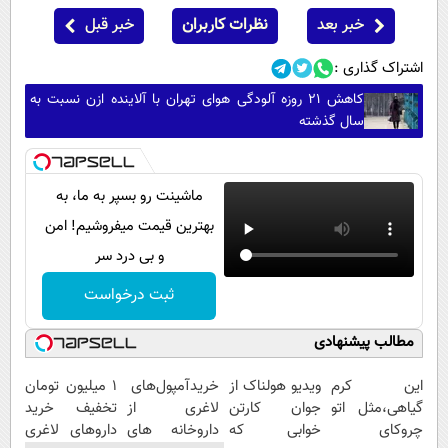
خبر بعد
نظرات کاربران
خبر قبل
اشتراک گذاری :
کاهش ۲۱ روزه آلودگی هوای تهران با آلاینده ازن نسبت به
سال گذشته
ماشینت رو بسپر به ما، به
بهترین قیمت میفروشیم! امن
و بی درد سر
ثبت درخواست
مطالب پیشنهادی
این کرم
ویدیو هولناک از
خریدآمپول‌های
1 میلیون تومان
گیاهی،مثل اتو
جوان کارتن
لاغری از
تخفیف خرید
چروکای
خوابی که
داروخانه های
داروهای لاغری