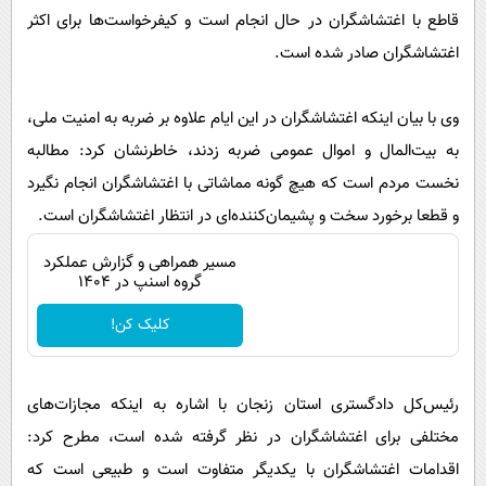
پیامک
سرگرمی
قاطع با اغتشاشگران در حال انجام است و کیفرخواست‌ها برای اکثر
روانشناسی
اغتشاشگران صادر شده است.
فناوری
آشپزی
گوناگون
وی با بیان اینکه اغتشاشگران در این ایام علاوه بر ضربه به امنیت ملی،
دانلود
حوادث
به بیت‌المال و اموال عمومی ضربه زدند، خاطرنشان کرد: مطالبه
محیط زیست
نخست مردم است که هیچ‌ گونه مماشاتی با اغتشاشگران انجام نگیرد
سلامت
و قطعا برخورد سخت و پشیمان‌کننده‌ای در انتظار اغتشاشگران است‌.
فرهنگی
مسیر همراهی و گزارش عملکرد
گروه اسنپ در ۱۴۰۴
بین الملل
کلیک کن!
اجتماعی
حیات وحش
رئیس‌کل دادگستری استان زنجان با اشاره به اینکه مجازات‌های
سیاست خارجی
مختلفی برای اغتشاشگران در نظر گرفته شده است، مطرح کرد:
اقدامات اغتشاشگران با یکدیگر متفاوت است و طبیعی است که