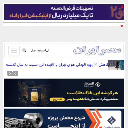
باز
نسخه اصلی
و
صفحه اول
کاهش ۲۱ روزه آلودگی هوای تهران با آلاینده ازن نسبت به سال گذشته
بسته
تماس با ما
کردن
آرشیو
منو
جستجو
نظرسنجی
آب و هوا
اوقات شرعی
پیوند ها
سواد زندگی