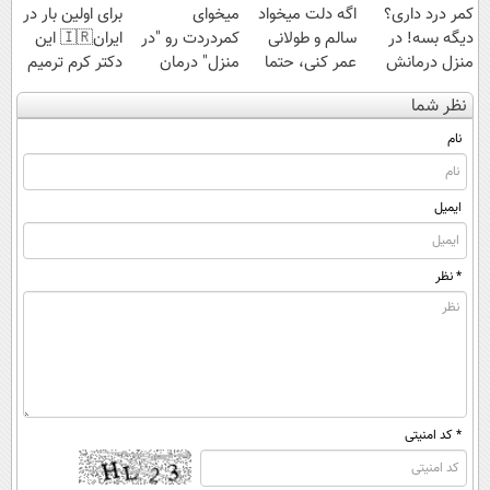
کمر درد داری؟
اگه دلت میخواد
میخوای
برای اولین بار در
دیگه بسه! در
سالم و طولانی
کمردردت رو "در
ایران🇮🇷 این
منزل درمانش
عمر کنی، حتما
منزل" درمان
دکتر کرم ترمیم
کن
این دمنوش رو
کنی؟ (◂فیلم +
کننده 23 روزه
نظر شما
(◀پرسش‌نامه)
بخر!
◂پرسش‌نامه)
ساخت!
نام
ایمیل
* نظر
* کد امنیتی