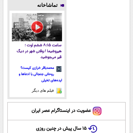
پوستتوصاف
میلیاردر شد.
اطرافت، ارسال
با ارسال از
تماشاخانه
میکنه!50%تخفیف
آموزش رایگان
فوری همراه با
داروخانه و پک
پک یخ!
یخ!
ساعت ۸:۱۵ ششم اوت ؛
هیروشیما / وقتی شهر در دیگ
قیر می‌جوشید
محمدباقر خرازی کیست؟
روحانی جنجالی با ادعاها و
ایده‌های تخیلی
فیلم های دیگر
عضویت در اینستاگرام عصر ایران
۱۵ سال پیش در چنین روزی