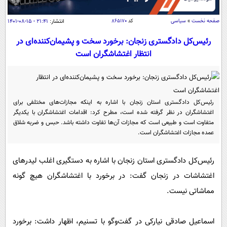
سیاسی
اقتصاد
صفحه نخست
»
سیاسی
کد
۸۶۵۱۷۰
انتشار:
۲۱:۴۱ - ۱۵-۰۸-۱۴۰۱
جامعه
اقتصادی
رئیس‌کل دادگستری زنجان: برخورد سخت و پشیمان‌کننده‌ای در
انتظار اغتشاشگران است‌
ورزشی
اجتماعی
خودرو
بین الملل
حوادث
فرهنگ و هنر
سیاست خارجی
سلامت
رئیس‌کل دادگستری استان زنجان با اشاره به اینکه مجازات‌های مختلفی برای
علم و دانش
یک برش دانایی
اغتشاشگران در نظر گرفته شده است، مطرح کرد: اقدامات اغتشاشگران با یکدیگر
متفاوت است و طبیعی است که مجازات آن‌ها تفاوت داشته باشد. حبس و ضربه شلاق
قرآن
فناوری و It
محیط زیست
عمده مجازات اغتشاشگران است.
گوناگون
علمی
سفر و تفریح
فیلم
سرگرمی
رئیس‌کل دادگستری استان زنجان با اشاره به دستگیری اغلب لیدرهای
اخبار کریپتو
اغتشاشات در زنجان گفت: در برخورد با اغتشاشگران هیچ گونه
عصر ایران 2
اقتصاد
باشگاه مغز
مماشاتی نیست.
آموزش زبان
خواندنی ها و دیدنی ها
ورزش
مجله تصویری سلاح
داستان کوتاه
سیاست
اسماعیل صادقی نیارکی در گفت‌وگو با تسنیم، اظهار داشت: برخورد