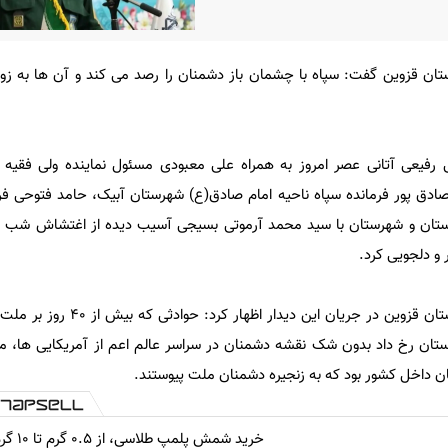
تان قزوین گفت: سپاه با چشمان باز دشمنان را رصد می کند و آن ها به زو
 رفیعی آتانی عصر امروز به همراه علی معبودی مسئول نماینده ولی فقیه
ادق پور فرمانده سپاه ناحیه امام صادق(ع) شهرستان آبیک، حامد فتوحی فر
استان و شهرستان با سید محمد آرموتی بسیجی آسیب دیده از اغتشاش شب چ
 و دلجویی کرد.
فرمانده سپاه صاحب الامر(عج) استان قزوین در جریان
ستان رخ داد بدون شک نقشه دشمنان در سراسر عالم اعم از آمریکایی ها، 
 داخل کشور بود که به زنجیره دشمنان ملت پیوستند.
خرید شمش پلمپ طلاسی، از ۰.۵ گرم تا ۱۰ گرم