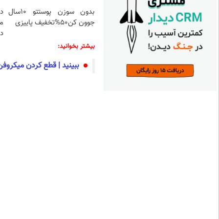
بدون سوزن پوستتو 10سال
د
جوون کن50%تخفیف پاییزی
م
دا
بیشتر بخوانید:
ببینید | قطع کردن میکروفن