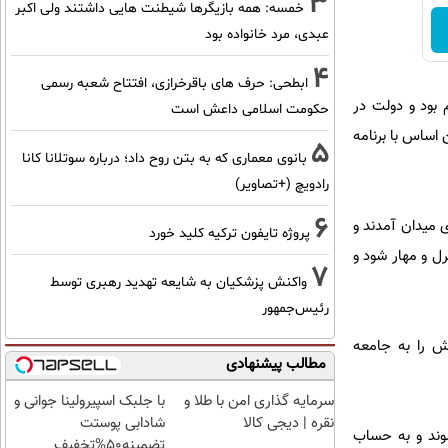
3
خمسه: همه بازیگرها شیطنت هایی داشتند ولی اکبر
عبدی، مرد خانواده بود
4
ابطحی: حرف های باقرخرازی، افتتاح شعبه رسمی
 بود و دولت در
حکومت اسلامی داعش است
 اساس با برنامه
5
بانوی معماری که به بتن روح داد؛ درباره سوتلانا کانا
رادویچ (+تصاویر)
6
 میدان آمدند و
پروژه تایفون ترکیه کلید خورد
ل و مهار شود و
7
واکنش پزشکیان به شایعه تهدید رهبری توسط
رئیس‌جمهور
مش را به جامعه
مطالب پیشنهادی
سرمایه گذاری امن با طلا و
با جلبک اسپیرولینا جوانی و
نقره | دیجی کالا
شادابی پوستت
شوند و به حساب
تضمینه50%تخفیف