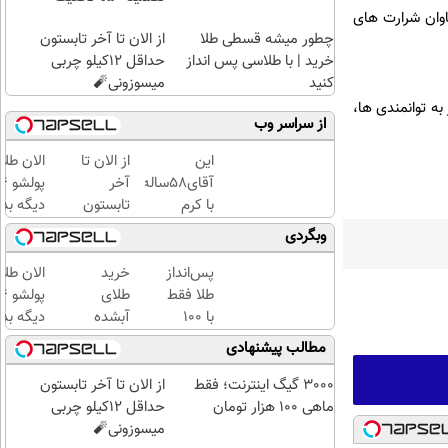
اوان شرارت های
چطور میشه قسطی طلا
از الان تا آخر تابستون
خرید | با طلاسی پس انداز
حداقل 12کیلو چربی
کنید
میسوزونی🧨
به توانمندی ها،
از سراسر وب
این
از الان تا
الان طلا
آقای58ساله
آخر
با کرم
تابستون
دیگه بده
ضدچروک
حداقل
سرمایه‌گ
وبگردی
جلبک10سال
12کیلو
طلا با ا
جوان
چربی
بی‌بهره
پس‌انداز
خرید
الان طلا
شد(سفارش
میسوزونی
طلا فقط
طلای
با تخفیف)
🧨
با ۱۰۰
آبشده
دیگه بده
هزارتومان
حتی با
سرمایه‌گ
مطالب پیشنهادی
(امن و
۱۰۰هزارتومان
طلا با ا
راحت)
بی‌بهره
3000 گیگ اینترنت؛ فقط
از الان تا آخر تابستون
ماهی 100 هزار تومان
حداقل 12کیلو چربی
میسوزونی🧨