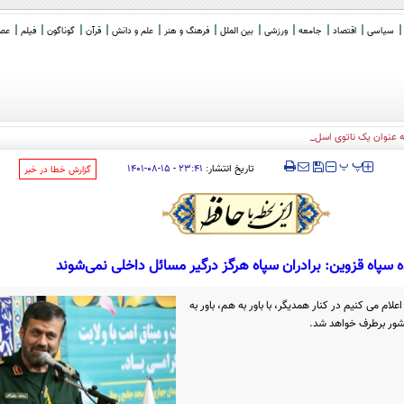
سیاسی
اقتصاد
جامعه
ورزشی
بین الملل
فرهنگ و هنر
علم و دانش
قرآن
گوناگون
فیلم
عصر 
ه عنوان یک ناتوی اسلامی علیه اسرائیل
_
‍‍‍ پ
پ
تاریخ انتشار:
۲۳:۴۱ - ۱۵-۰۸-۱۴۰۱
‌گزارش خطا در خبر
ه سپاه قزوین: برادران سپاه هرگز درگیر مسائل داخلی نمی‌شوند
لام می کنیم در کنار همدیگر، با باور به هم، باور به
کشور برطرف خواهد شد.