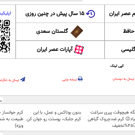
۱۵ سال پیش در چنین روزی
عضویت در ا
 ایران
گلستان سعدی
این ل
آپارات عصر ایران
آموزش
کپی لینک
ارسال به دوستان
نسخه چاپی
ارسال به تلگرام
ز جلبک، هدیه
بدون بوتاکس و عمل، با این
دیگه هیچوقت پیری سرا
رید با تخفیف
کرم جلبک، پوستت رو جوان کن
نمیاد😉 کرم ضدچروک گیا
ویژه)
👈