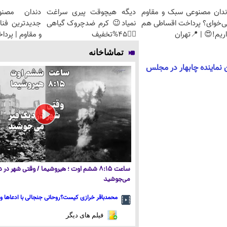
ندان مصنوعی سبک و مقاوم
دیگه هیچوقت پیری سراغت
دندان مصنو
ی‌خوای؟ پرداخت اقساطی هم
نمیاد😉 کرم ضدچروک گیاهی
جدیدترین فنا
ریم!😍 | 📍تهران
👈🏻45%تخفیف
و مقاوم | پرد
تماشاخانه
 نماینده چابهار در مجلس
ساعت ۸:۱۵ ششم اوت ؛ هیروشیما / وقتی شهر در
می‌جوشید
محمدباقر خرازی کیست؟روحانی جنجالی با ادعاها و 
فیلم های دیگر