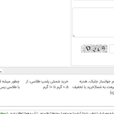
م جوانساز جلبک، هدیه
خرید شمش پلمپ طلاسی، از
چطور میشه ق
یعت به شما(خرید با تخفیف
۰.۵ گرم تا ۱۰ گرم
با طلاسی پس ا
ه)
اره عصرایران
تماس با ما
آرشیو
جستجو
پیوندها
نظرسنجی
آب و هوا
اوقات شرعی
سواد 