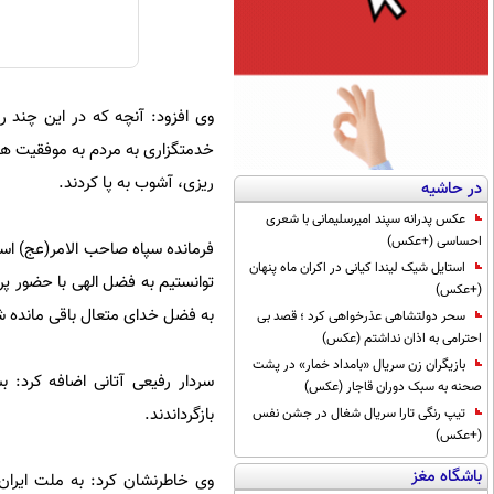
وی افزود: آنچه که در این چند رو
خدمتگزاری به مردم به موفقیت هایی
ریزی، آشوب به پا کردند.
در حاشیه
عکس پدرانه سپند امیرسلیمانی با شعری
احساسی (+عکس)
فرمانده سپاه صاحب الامر(عج) است
استایل شیک لیندا کیانی در اکران ماه پنهان
توانستیم به فضل الهی با حضور پ
(+عکس)
به فضل خدای متعال باقی مانده ش
سحر دولتشاهی عذرخواهی کرد ؛ قصد بی
احترامی به اذان نداشتم (عکس)
بازیگران زن سریال «بامداد خمار» در پشت
سردار رفیعی آتانی اضافه کرد: ب
صحنه به سبک دوران قاجار (عکس)
بازگرداندند.
تیپ رنگی تارا سریال شغال در جشن نفس
(+عکس)
باشگاه مغز
وی خاطرنشان کرد: به ملت ایران