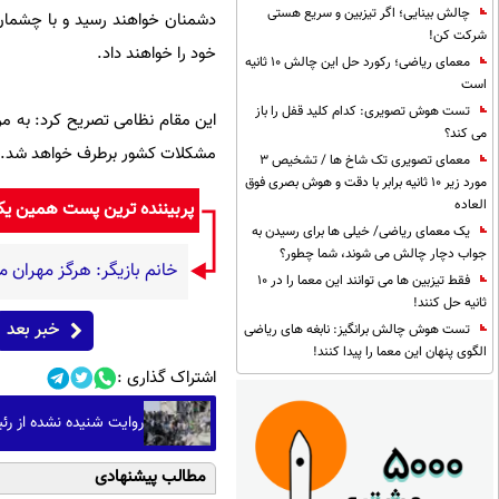
چالش بینایی؛ اگر تیزبین و سریع هستی
دشمنان خواهند رسید و با چشمان 
شرکت کن!
خود را خواهند داد.
معمای ریاضی؛ رکورد حل این چالش 10 ثانیه
است
تست هوش تصویری: کدام کلید قفل را باز
این مقام نظامی تصریح کرد: به مردم
می کند؟
مشکلات کشور برطرف خواهد شد.
معمای تصویری تک شاخ ها / تشخیص 3
مورد زیر 10 ثانیه برابر با دقت و هوش بصری فوق
العاده
پربیننده ترین پست همین ی
یک معمای ریاضی/ خیلی ها برای رسیدن به
جواب دچار چالش می شوند، شما چطور؟
خانم بازیگر: هرگز مهران م
فقط تیزبین ها می توانند این معما را در 10
ثانیه حل کنند!
خبر بعد
تست هوش چالش برانگیز: نابغه های ریاضی
الگوی پنهان این معما را پیدا کنند!
اشتراک گذاری :
روایت شنیده نشده از رئیس کلانتری ۱۲ م
مطالب پیشنهادی