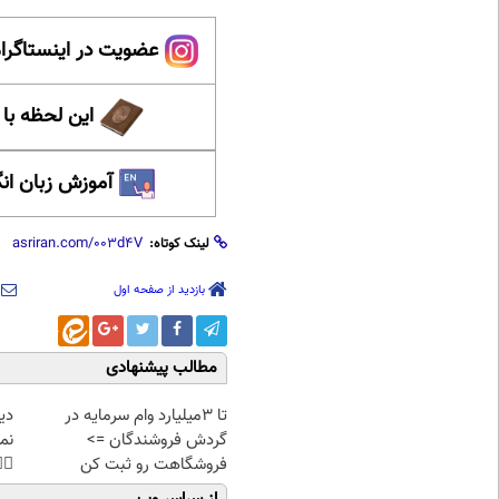
ینستاگرام عصر ایران
حظه با حافظ
 زبان انگلیسی
لینک کوتاه:
بازدید از صفحه اول
مطالب پیشنهادی
غت
تا 3میلیارد وام سرمایه در
هی
گردش فروشندگان =>
45%تخفیف
فروشگاهت رو ثبت کن