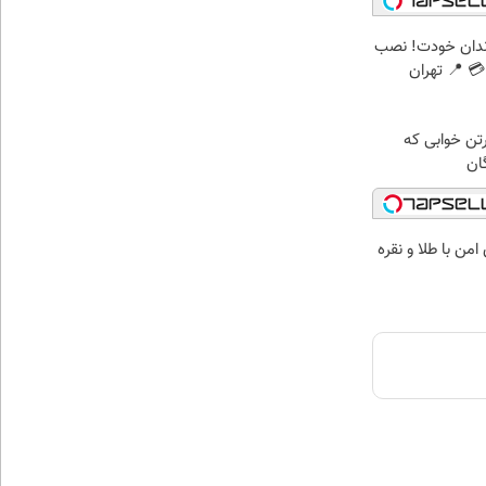
ندان خودت! نصب
 📍 تهران
رتن خوابی که
ان
من با طلا و نقره