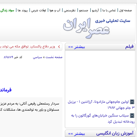
صفحه اول
تماس با ما
آرشیو
جستجو
نظرسنجی
آب و هوا
اوقات شرعی
پیوند ها
سواد زندگی
فیلم
بیشتر »»
وزیر دفاع پاکستان: توافق مکه می تواند ب
صفحه نخست
»
سیاسی
کد خبر
۸۶۵۱۷۹
فرماند
اولین جام‌جهانی مارادونا، آرژانتین ۱ - برزیل
سردار رستمعلی رفیعی آتانی: به مردم عزیز اع
۳ جام جهانی ۱۹۸۲
مسئولان و باور به توانمندی ها، مشکلات 
سیلاب سنگین خیابان‌های گورگائون را به
رودخانه تبدیل کرد
آموزش زبان انگلیسی
بیشتر »»