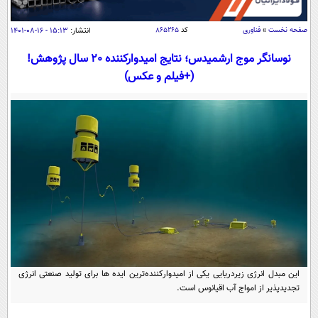
سیاسی
اقتصاد
صفحه نخست
»
فناوری
کد
۸۶۵۲۶۵
انتشار:
۱۵:۱۳ - ۱۶-۰۸-۱۴۰۱
جامعه
اقتصادی
نوسانگر موج ارشمیدس؛ نتایج امیدوارکننده 20 سال پژوهش!
(+فیلم و عکس)
ورزشی
اجتماعی
خودرو
بین الملل
حوادث
فرهنگ و هنر
سیاست خارجی
سلامت
علم و دانش
یک برش دانایی
قرآن
فناوری و It
محیط زیست
گوناگون
علمی
سفر و تفریح
فیلم
سرگرمی
اخبار کریپتو
عصر ایران 2
اقتصاد
باشگاه مغز
آموزش زبان
خواندنی ها و دیدنی ها
ورزش
این مبدل انرژی زیردریایی یکی از امیدوارکننده‌ترین ایده ها برای تولید صنعتی انرژی
مجله تصویری سلاح
تجدیدپذیر از امواج آب اقیانوس است.
داستان کوتاه
سیاست