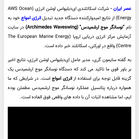
پیامک
سرگرمی
عصر ایران
-
شرکت اسکاتلندی ای‌دبلیو‌اس اوشن انرژی (AWS Ocean
روانشناسی
فناوری
Energy) از نتایج امیدوارکننده دستگاه جدید تبدیل
انرژی امواج
خود به
آشپزی
گوناگون
نام
"نوسانگر موج ارشمیدس" (Archimedes Waveswing)
در سایت
آزمایش مرکز انرژی دریایی اروپا (The European Marine Energy
دانلود
حوادث
Centre) واقع در اورکنی، اسکاتلند خبر داده است.
محیط زیست
به گفته سایمون گری، مدیر عامل ای‌دبلیو‌اس اوشن انرژی، نتایج اخیر
سلامت
بر باور قوی ما تاکید می کند که دستگاه نوسانگر موج ارشمیدس یک
فرهنگی
گزینه قابل توجه برای استفاده از
انرژی امواج
است. در شرایطی که ما
بین الملل
همواره درباره پتانسیل عملکرد نوسانگر موج ارشمیدس مطمئن بوده
اجتماعی
ایم، اما مشاهده اثبات آن با داده های واقعی فوق العاده است.
حیات وحش
سیاست خارجی