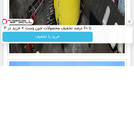
تا 60 درصد تخفیف محصولات جین وست + خرید در 4
قسط
خرید با تخفیف