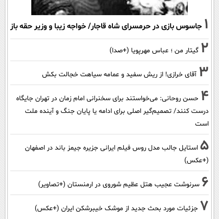
1
جاسوس بازی در حرمسرای شاه قاجار/ خواجه زیبا و وزیر حقه باز
2
گیتار من ؛ عباس مهرپویا (+صدا)
3
آقای خرازی! از ریش سفید و عمامه سیاهت خجالت بکش
4
حسن روحانی: می‌خواستند برای سخنرانی امام زمان در تهران جایگاه
درست کنند/ تصمیم‌گیر اصلی برای ادامه یا پایان جنگ و آینده ملت
است
5
استایل جالب مدل روس فیلم ایرانی جزیره جیمز باند در اصفهان
(+عکس)
6
سرنوشت عجیب هتل عظیم شوروی در ارمنستان (+تصاویر)
7
جزئیات مورد بحث جدید از موشک خیبرشکن ایران (+عکس)