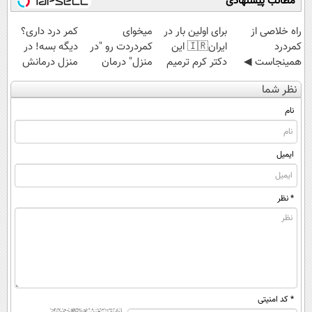
مطالب پیشنهادی
‌راه خلاصی از
برای اولین بار در
میخوای
کمر درد داری؟
کمردرد
ایران🇮🇷 این
کمردردت رو "در
دیگه بسه! در
همینجاست ◀
دکتر کرم ترمیم
منزل" درمان
منزل درمانش
فقط کافیه فرم
کننده 23 روزه
کنی؟ (◂فیلم +
کن
نظر شما
رو پر کنی!
ساخت!
◂پرسش‌نامه)
(◀پرسش‌نامه)
نام
ایمیل
* نظر
* کد امنیتی