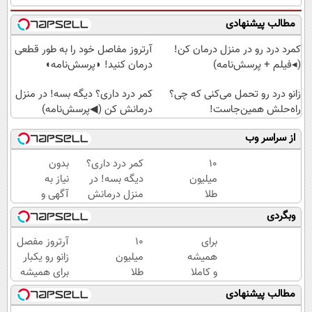
مطالب پیشنهادی
کمرد درد رو در منزل درمان کن!
آرتروز مفاصل خود را به طور قطعی
(◂فیلم + پرسش‌نامه)
درمان کنید! ◗پرسش‌نامه◖
زانو درد رو تحمل می‌کنی که چی؟
کمر درد داری؟ دیگه بسه! در منزل
راه‌حلش همین‌جاست!
درمانش کن (◀پرسش‌نامه)
از سراسر وب
10
کمر درد داری؟
بدون
میلیون
دیگه بسه! در
نیاز به
طلا
منزل درمانش
آگهی و
بخر،
کن
با یکبار
وبگردی
آخر
(◀پرسش‌نامه)
مراجعه
ماه 2
برای
10
آرتروز مفصل
برابرشو
همیشه
میلیون
زانو رو یکبار
ببر🔥
و کاملا
طلا
برای همیشه
تضمینی
بخر،
درمان کن!
مطالب پیشنهادی
زانو
آخر
◗پرسش‌نامه◖