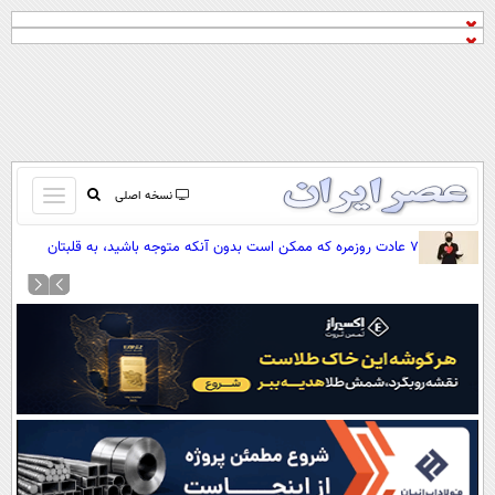
باز
نسخه اصلی
و
صفحه اول
۷ عادت روزمره که ممکن است بدون آنکه متوجه باشید، به قلبتان
بسته
فشار وارد کنند
تماس با ما
کردن
آرشیو
منو
جستجو
نظرسنجی
آب و هوا
اوقات شرعی
پیوند ها
سواد زندگی