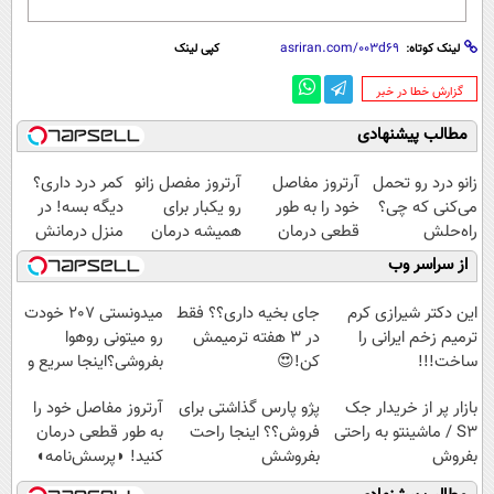
لینک کوتاه:
کپی لینک
‌گزارش خطا در خبر
مطالب پیشنهادی
زانو درد رو تحمل
آرتروز مفاصل
آرتروز مفصل زانو
کمر درد داری؟
می‌کنی که چی؟
خود را به طور
رو یکبار برای
دیگه بسه! در
راه‌حلش
قطعی درمان
همیشه درمان
منزل درمانش
همین‌جاست!
کنید!
کن!
کن
از سراسر وب
◗پرسش‌نامه◖
◗پرسش‌نامه◖
(◀پرسش‌نامه)
این دکتر شیرازی کرم
جای بخیه داری؟؟ فقط
میدونستی 207 خودت
ترمیم زخم ایرانی را
در 3 هفته ترمیمش
رو میتونی روهوا
ساخت!!!
کن!😍
بفروشی؟اینجا سریع و
راحت بفروش
بازار پر از خریدار جک
پژو پارس گذاشتی برای
آرتروز مفاصل خود را
S3 / ماشینتو به راحتی
فروش؟؟ اینجا راحت
به طور قطعی درمان
بفروش
بفروشش
کنید! ◗پرسش‌نامه◖