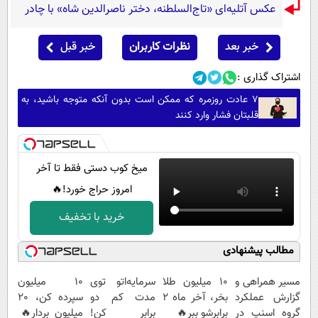
عکس آتلیه‌ای «تاج‌السلطنه، دختر ناصرالدین شاه» با چادر
خبر بعد
نظرات کاربران
خبر قبل
اشتراک گذاری :
۷ عادت روزمره که ممکن است بدون آنکه متوجه باشید، به
قلبتان فشار وارد کنند
میخ کوب دستی فقط تا آخر
امروز حراج خورد!🔥
خرید با تخفیف
مطالب پیشنهادی
مسیر همراهی و
10 میلیون طلا
سرمایه‌اتو توی
10 میلیون
گزارش عملکرد
بخر، آخر ماه 2
مدت کم دو
سپرده کن، 20
گروه اسنپ در
برابرشو ببر🔥
برابر کن!
میلیون بردار🔥