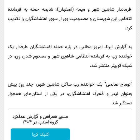
پیامک
سرگرمی
فرماندار شاهین‌ شهر و میمه (اصفهان)، شایعه حمله به فرمانده
روانشناسی
فناوری
انتظامی این شهرستان و مصدومیت وی از سوی اغتشاشگران را تکذیب
آشپزی
گوناگون
کرد.
دانلود
حوادث
به گزارش ایرنا، امروز مطلبی در باره حمله اغتشاشگران طرفدار یک
محیط زیست
خواننده رَپ به فرمانده انتظامی شاهین شهر و مصدوم شدن وی، در
سلامت
شبکه توییتر منتشر شد.
فرهنگی
"توماج صالحی" یک خواننده رپ ساکن شاهین‌ شهر، چند روز پیش
بین الملل
بعنوان لیدر و مُحرک اغتشاشگران، در یکی از استان‌های همجوار
اجتماعی
دستگیر شد.
حیات وحش
مسیر همراهی و گزارش عملکرد
سیاست خارجی
گروه اسنپ در ۱۴۰۴
کلیک کن!