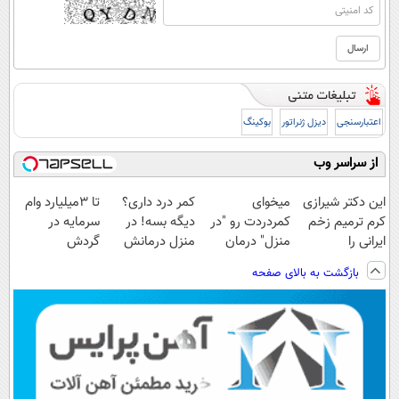
اعتبارسنجی
دیزل ژنراتور
بوکینگ
از سراسر وب
این دکتر شیرازی
میخوای
کمر درد داری؟
تا 3میلیارد وام
کرم ترمیم زخم
کمردردت رو "در
دیگه بسه! در
سرمایه در
ایرانی را
منزل" درمان
منزل درمانش
گردش
ساخت!!!
کنی؟ (◂فیلم +
کن
فروشندگان =>
بازگشت به بالای صفحه
◂پرسش‌نامه)
(◀پرسش‌نامه)
فروشگاهت رو
ثبت کن