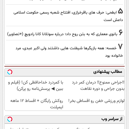
5
ابطحی: حرف های باقرخرازی، افتتاح شعبه رسمی حکومت اسلامی
داعش است
6
بانوی معماری که به بتن روح داد؛ درباره سوتلانا کانا رادویچ (+تصاویر)
7
خمسه: همه بازیگرها شیطنت هایی داشتند ولی اکبر عبدی، مرد
خانواده بود
مطالب پیشنهادی
‼️جراحی ممنوع‼️ درمان کمر درد
با کمردرد خداحافظی کن! (فیلم و
بدون جراحی و دوره نقاهت
ببین ◀ پرسش‌نامه رو پرکن)
لوازم ورزشی خفن رو اقساطی بخر!
روکش رایگان + اقساط ۱۲ ماهه
ایمپلنت
از سراسر وب