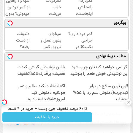
کمردرد؟
کمردردت
تنها راه رهایی
راه‌حلش
خوب
از کمر درد رو
اینجاست،
می‌شه،
میدونی؟ بدون
نه توی
اگر این
نیاز به دارو!
وبگردی
داروخونه
پرسشنامه
(◂پرسش‌نامه)
رو پر
کمر درد داری؟
میخوای
دندونت
کنی!!
جراحی
بدون عمل و
از دست
نکنید❌ در
تزریق کمر
رفته؟
منزل درمانش
دردت خوب
وقت
مطالب پیشنهادی
کن
شه؟
ایمپلنت
(◂پرسش‌نامه)
◂پرسش‌نامه
دیجیتاله
اگر نمی خواهید کبدتان چرب شود
با این نوشیدنی گیاهی کبدت
رو پرکن
این نوشیدنی خوش طعم را بنوشید
همیشه پرقدرته55%تخفیف
قوی ترین سلاح در برابر
اگه انتخابت کبد سالم و عمر
کبدچرب(دمنوش سم زدا با 55%
طولانیه دمنوش کبد
تخفیف
امروز55%تخفیف داره
تا 60 درصد تخفیف جین وست + خرید در 4 قسط
صفحه اول
فیلم
عصر ایران۲
درباره عصرایران
تماس با ما
آرشیو
جستجو
خرید با تخفیف
پیوندها
نظرسنجی
آب و هوا
اوقات شرعی
سواد زندگی