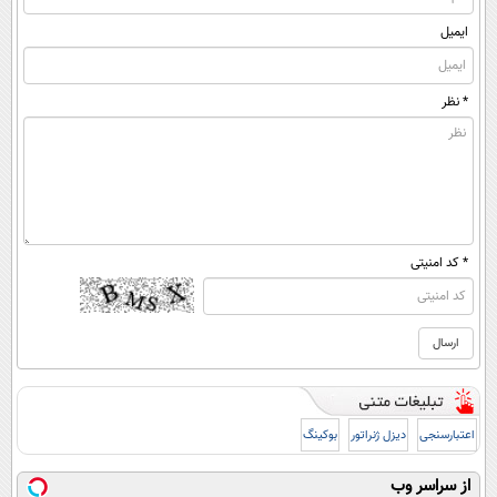
ایمیل
* نظر
* کد امنیتی
اعتبارسنجی
دیزل ژنراتور
بوکینگ
از سراسر وب