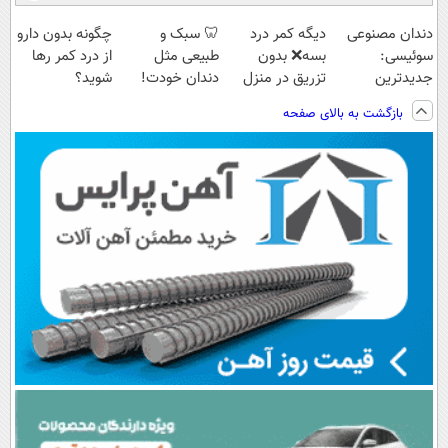
دندان مصنوعی
دیگه کمر درد
🦷 سبک و
چگونه بدون دارو
سوئیسی:
بسه❌ بدون
طبیعی مثل
از درد کمر رها
جدیدترین
تزریق در منزل
دندان خودت!
شوید؟
فناوری اروپا،
درمانش کن✅
نصب آسان و
(◂پرسش‌نامه رو
بازگشت به بالای صفحه
سبک و مقاوم |
◀پرسش‌نامه پر
پرداخت اقساطی
پرکن)
پرداخت قسطی
کن▶
💳 📍 تهران