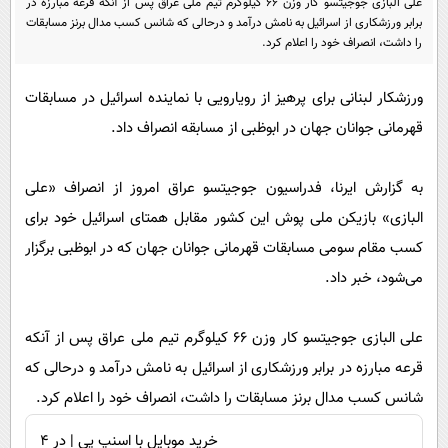
علی البازی جوجیتسو کار وزن ۶۶ کیلوگرم تیم ملی عراق پس از آنکه قرعه مبارزه در
پیامک
سرگرمی
برابر ورزشکاری از اسرائیل به نامش درآمد و درحالی که شانس کسب مدال برنز مسابقات
را داشت، انصراف خود را اعلام کرد.
روانشناسی
فناوری
آشپزی
گوناگون
ورزشکار لبنانی برای پرهیز از رویارویی با نماینده اسرائیل در مسابقات
دانلود
حوادث
قهرمانی جوانان جهان در ابوظبی از مسابقه انصراف داد.
محیط زیست
به گزارش ایرنا، فدراسیون جوجیتسو عراق امروز از انصراف «علی
سلامت
البازی» بازیکن ملی پوش این کشور مقابل همتای اسرائیل خود برای
فرهنگی
کسب مقام سومی مسابقات قهرمانی جوانان جهان که در ابوظبی برگزار
بین الملل
می‌شود، خبر داد.
اجتماعی
علی البازی جوجیتسو کار وزن ۶۶ کیلوگرم تیم ملی عراق پس از آنکه
حیات وحش
قرعه مبارزه در برابر ورزشکاری از اسرائیل به نامش درآمد و درحالی که
سیاست خارجی
شانس کسب مدال برنز مسابقات را داشت، انصراف خود را اعلام کرد.
خرید موبایل با اسنپ پی | در ۴