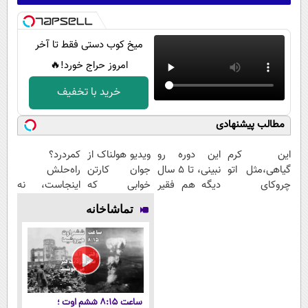
میخ کوب دستی فقط تا آخر
امروز حراج خورد!🔥
خرید با تخفیف
مطالب پیشنهادی
این کرم
این دوره رو
ویدیو هولناک از
کمردرد؟
گیاهی،مثل اتو
نبینی، تا 5 سال
جوان کارتن
راه‌حلش
چروکای
دیگه هم فقیر
خوابی که
اینجاست، نه
پوستتوصاف
می‌مونی! همین
میلیاردر شد.
توی داروخونه
تماشاخانه
میکنه!50%تخفیف
الان ثبت نام
آموزش رایگان
کن
ساعت ۸:۱۵ ششم اوت ؛