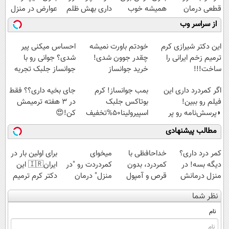
قطعی درمان
همیشه خوب
داری بهش ظلم
عوارض در منزل
کنید!
کن! (قدم اول،
می‌کنی؟
(◂پرسش‌نامه)
از سراسر وب
◗پرسش‌نامه◖
پرسش‌نامه)
این دکتر شیرازی کرم
خودتم باورت نمیشه
احساس میکنی پیر
ترمیم زخم ایرانی را
چقدر جوون شدی!
شدی؟ جوانی رو با
ساخت!!!
خرید جوانساز
جوانساز جلبک تجربه
اسپیرولینا با تخفیف
کن
اگر کمردرد داری این
بمب جوانساز! کرم
جای بخیه داری؟؟ فقط
ویژه
فیلم رو ببین!
بوتاکس جلبک
در 3 هفته ترمیمش
◗پرسش‌نامه رو پر
اسپیرولینا50%تخفیف
کن!😍
کن◖
مطالب پیشنهادی
کمر درد داری؟
خداحافظی با
میخوای
برای اولین بار در
دیگه بسه! در
کمردرد، بدون
کمردردت رو "در
ایران🇮🇷 این
منزل درمانش
قرص و آمپول
منزل" درمان
دکتر کرم ترمیم
کن
کنی؟ (◂فیلم +
کننده 23 روزه
نظر شما
(◀پرسش‌نامه)
◂پرسش‌نامه)
ساخت!
نام