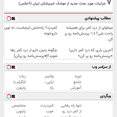
7
جزئیات مورد بحث جدید از موشک خیبرشکن ایران (+عکس)
مطالب پیشنهادی
میخوای از درد کمر برای همیشه
کمردرد؟ راه‌حلش اینجاست، نه توی
راحت شی؟ 👈 پرسش‌نامه رو پر
داروخونه
کن
آخرین باری که درد کمر داری!
چگونه بدون دارو از درد کمر رها
◗پرسش‌نامه رو پر کن◖
شوید؟(◂پرسش‌نامه رو پرکن)
از سراسر وب
دوره
پلاتینر
ربات
جامع
تراپی:
تلگرام با
آموزش
راه
پایتون
وردپرس
حل
بساز |
وبگردی
با ۵۰%
نوین
۵۰٪
تخفیف
برای
تخفیف
تنها راه رهایی
کمردردت
متخصص
سبزلرن
کمردرد
دوره‌های
از کمر درد رو
خوب
پایتون
| فرصت
در
برنامه