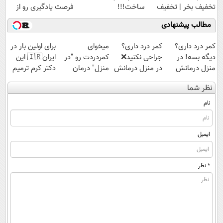
تخفیف بخر | تخفیف
ساخت!!!
فرصت یادگیری رو از
سبزلرن شروع شد
دست نده
مطالب پیشنهادی
کمر درد داری؟
کمر درد داری؟
میخوای
برای اولین بار در
دیگه بسه! در
جراحی نکنید❌
کمردردت رو "در
ایران🇮🇷 این
منزل درمانش
در منزل درمانش
منزل" درمان
دکتر کرم ترمیم
کن
کن
کنی؟ (◂فیلم +
کننده 23 روزه
نظر شما
(◀پرسش‌نامه)
(◂پرسش‌نامه)
◂پرسش‌نامه)
ساخت!
نام
ایمیل
* نظر