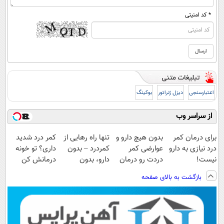
* کد امنیتی
اعتبارسنجی
دیزل ژنراتور
بوکینگ
از سراسر وب
برای درمان کمر
بدون هیچ دارو و
تنها راه رهایی از
کمر درد شدید
درد نیازی به دارو
عوارضی کمر
کمردرد – بدون
داری؟ تو خونه
نیست!
دردت رو درمان
دارو، بدون
درمانش کن
(◂پرسش‌نامه رو
کن!
جراحی! «فرم پر
(◂پرسش‌نامه رو
بازگشت به بالای صفحه
پر کن)
(پرسش‌نامه)
کن»
پرکن)