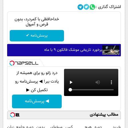
اشتراک گذاری :
خداحافظی با کمردرد، بدون
قرص و آمپول
پرسش‌نامه ✔
برخورد تاریخی موشک فالکون ۹ با ماه
درد زانو رو برای همیشه از
یادت ببر! ◀ پرسش‌نامه رو
تکمیل کن ▶
◀ پرسش‌نامه
مطالب پیشنهادی
خرید دوره
هیچ کس
میخوای بدون
دوره جامع زبان