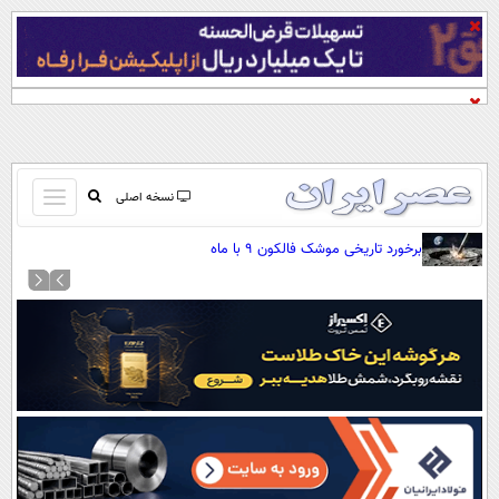
باز
نسخه اصلی
و
صفحه اول
برخورد تاریخی موشک فالکون ۹ با ماه
بسته
تماس با ما
کردن
آرشیو
منو
جستجو
نظرسنجی
آب و هوا
اوقات شرعی
پیوند ها
سواد زندگی