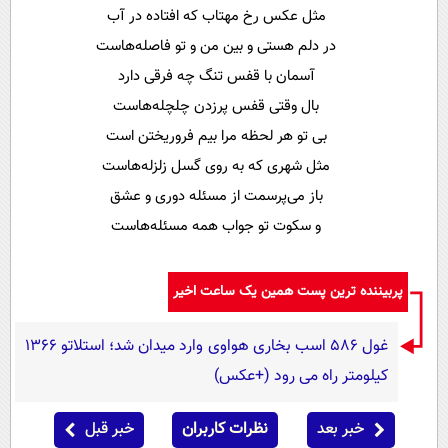
پیامک
سرگرمی
مثل عکس رخ مهتاب که افتاده در آب
در دلم هستی و بین من و تو فاصله‌هاست
روانشناسی
فناوری
آسمان با قفس تنگ چه فرقی دارد
آشپزی
گوناگون
بال وقتی قفس پرزدن چلچله‌هاست
دانلود
حوادث
بی تو هر لحظه مرا بیم فروریختن است
محیط زیست
مثل شهری که به روی گسل زلزله‌هاست
باز می‌پرسمت از مسئله دوری و عشق
سلامت
و سکوت تو جواب همه مسئله‌هاست
فرهنگی
بین الملل
پربیننده ترین پست همین یک ساعت اخیر
اجتماعی
غول 586 اسب بخاری هواوی وارد میدان شد؛ استلاتو 1366
حیات وحش
کیلومتر راه می رود (+عکس)
سیاست خارجی
خبر بعد
نظرات کاربران
خبر قبل