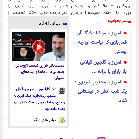
لینوکس + 90
کمرشو جراحی
عمل و تزریق
سی شارپ با
دوره با 50%
نمیکنه❗ درمان
کمر دردت خوب
۵۰٪ تخفیف |
تخفیف |
کمردرد بدون
شه؟
یادگیری
بیشتر بخوانید:
تماشاخانه
آکادمی برنامه
قرص
◂پرسش‌نامه رو
حرفه‌ای برنامه
امروز با مولانا : خنُک آن
نویسی سبزلرن
(پرسشنامه)
پرکن
نویسی
قماربازی که بباخت آن چه
بودش
امروز با گلچین گیلانی :
محمدباقر خرازی کیست؟روحانی
باز باران با ترانه ...
جنجالی با ادعاها و ایده‌های
تخیلی
امروز با مجذوب تبریزی :
تاکر کارلسون، مجری و فعال
یک شب آتش در نیستانی
مشهور رسانه‌ای: جنگ ایران به
فتاد
وضوح برخلاف چیزی است که ترامپ
وعده داده بود
فیلم های دیگر