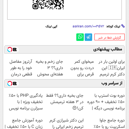
لینک کوتاه:
کپی لینک
‌گزارش خطا در خبر
مطالب پیشنهادی
برای اولین بار در
میخوای کمر
جای زخم و بخیه
آرتروز مفاصل
ایران🇮🇷 این
دردت رو بدون
داری؟؟ 3
خود را به طور
دکتر کرم ترمیم
قرص برای
هفته‌ای محوش
قطعی درمان
کننده 23 روزه
همیشه خوب
کن!
کنید!
از سراسر وب
ساخت!
کنی؟
◗پرسش‌نامه◖
(◂پرسش‌نامه رو
دوره بوت استرپ با
جای بخیه داری؟؟ فقط
یادگیری PHP با ۵۰٪
پر کن)
۵۰٪ تخفیف + 90 دوره
در 3 هفته ترمیمش
تخفیف ویژه | با
برنامه نویسی دیگه |
کن!😍
سبزلرن برنامه نویس
عجله کن
شو
دوره جامع جاوا
این دکتر شیرازی کرم
دوره آموزش جامع
اسکریپت رو با ۵۰٪
ترمیم زخم ایرانی را
زبان C با ۵۰٪ تخفیف |