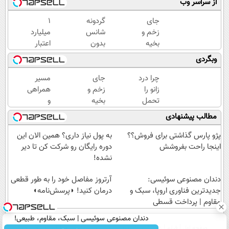
از سراسر وب
جای
گردونه
۱
زخم و
شانس
میلیارد
بخیه
بدون
اعتبار
داری؟؟
پوچ از
خرید
وبگردی
3
PS5
طلا |
هفته‌ای
تا
بدون
چرا درد
جای
مسیر
محوش
آیفون17
ضامن
زانو را
زخم و
همراهی
کن!
و بیت
و چک
تحمل
بخیه
و
کوین
می‌کنی؟
داری؟؟
گزارش
مطالب پیشنهادی
🔥
خیلی
3
عملکرد
ساده
هفته‌ای
گروه
پژو پارس گذاشتی برای فروش؟؟
به پول نیاز داری؟ همین الان این
درمنزل
محوش
اسنپ
اینجا راحت بفروشش
دوره رایگان رو شرکت کن تا دیر
درمانش
کن!
در
نشده!
کن
۱۴۰۴
دندان مصنوعی سوئیسی:
آرتروز مفاصل خود را به طور قطعی
جدیدترین فناوری اروپا، سبک و
درمان کنید! ◗پرسش‌نامه◖
مقاوم | پرداخت قسطی
دندان مصنوعی سوئیسی | سبک، مقاوم، طبیعی!
صفحه اول
فیلم
عصر ایران۲
درباره عصرایران
تماس با ما
آرشیو
جستجو