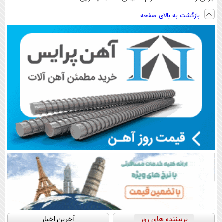
ساخت!!!
ویزیت
فناوری اروپا،
ترمیمش کن!😍
بازگشت به بالای صفحه
رایگان+پرداخت
سبک و مقاوم |
اقساطی😍
پرداخت قسطی
پربیننده های روز
آخرین اخبار