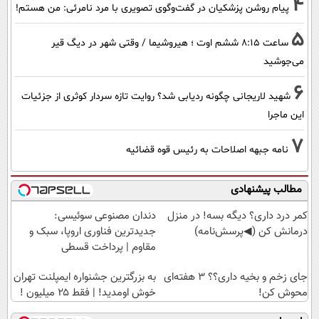
4
پیام روشن پزشکیان در گفت‌و‌گوی تصویری با مرد نامرئی: من هستم!
5
ساعت ۸:۱۵ ششم اوت ؛ هیروشیما / وقتی شهر در دیگ قیر
می‌جوشید
6
شهید لاریجانی چگونه ردیابی شد؟ روایت تازه سردار کوثری از جزئیات
این ماجرا
7
نامه جبهه اصلاحات به رئیس قوه قضائیه
مطالب پیشنهادی
کمر درد داری؟ دیگه بسه! در منزل
دندان مصنوعی سوئیسی:
درمانش کن (◀پرسش‌نامه)
جدیدترین فناوری اروپا، سبک و
مقاوم | پرداخت قسطی
جای زخم و بخیه داری؟؟ 3 هفته‌ای
به بزرگترین جشنواره ایمپلنت تهران
محوش کن!
خوش اومدید! | فقط ۲۵ میلیون !