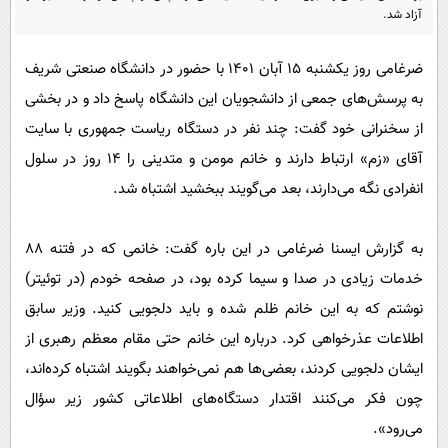
پیامک
سرگرمی
آزاد شد.
روانشناسی
فناوری
ضرغامی روز یکشنبه ۱۵ آبان ۱۴۰۱ با حضور در دانشگاه صنعتی شریف
آشپزی
گوناگون
به پرسش‌های جمعی از دانشجویان این دانشگاه پاسخ داد و در بخشی
دانلود
حوادث
از سخنرانی خود گفت: چند نفر در دستگاه ریاست جمهوری با سایت
آقای «زم» ارتباط دارند و خانم مومن و متدینی را ۱۴ روز در سلول
محیط زیست
انفرادی نگه می‌دارند، بعد می‌گویند ببخشید اشتباه شد.
سلامت
فرهنگی
به گزارش ایسنا ضرغامی در این باره گفت: خانمی که در فتنه ۸۸
بین الملل
خدمات زیادی در صدا و سیما کرده بود، در صفحه خودم (در توئیتر)
اجتماعی
نوشتم که به این خانم ظلم شده و باید دلجویی کنید. وزیر سابق
اطلاعات عذرخواهی کرد. درباره این خانم حتی مقام معظم رهبری از
حیات وحش
ایشان دلجویی کردند، بعضی‌ها هم نمی‌خواهند بگویند اشتباه کرده‌اند،
سیاست خارجی
چون فکر می‌کنند اقتدار دستگاه‌های اطلاعاتی کشور زیر سؤال
می‌رود».