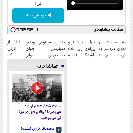
کن!
◀ پرسش‌نامه
مطالب پیشنهادی
به سرعت و
چرا تو نباید بنز و
دندان مصنوعی
ویدیو هولناک از
بدون دردسر به
بی‌ام‌و زیر پات
سوئیسی:
جوان کارتن
ثروت برسید
باشه؟ (دوره
جدیدترین
خوابی که
(دوره کاملا
رایگان درآمد
فناوری اروپا،
میلیاردر شد.
تماشاخانه
رایگان
میلیاردی)
سبک و مقاوم |
آموزش رایگان
پولسازی)
پرداخت قسطی
ساعت ۸:۱۵ ششم اوت ؛
هیروشیما / وقتی شهر در دیگ
قیر می‌جوشید
محمدباقر خرازی کیست؟