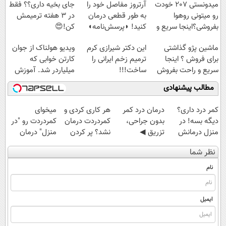
میدونستی 207 خودت
آرتروز مفاصل خود را
جای بخیه داری؟؟ فقط
رو میتونی روهوا
به طور قطعی درمان
در 3 هفته ترمیمش
بفروشی؟اینجا سریع و
کنید! ◗پرسش‌نامه◖
کن!😍
راحت بفروش
ماشین پژو گذاشتی
این دکتر شیرازی کرم
ویدیو هولناک از جوان
برای فروش ؟ اینجا
ترمیم زخم ایرانی را
کارتن خوابی که
سریع و راحت بفروش
ساخت!!!
میلیاردر شد. آموزش
رایگان
مطالب پیشنهادی
کمر درد داری؟
درمان درد کمر
هر کاری کردی و
میخوای
دیگه بسه! در
بدون جراحی،
کمردردت درمان
کمردردت رو "در
منزل درمانش
تزریق ◀
نشد؟ پر کردن
منزل" درمان
کن
پرسش‌نامه رو پر
پرسشنامه و
کنی؟ (◂فیلم +
نظر شما
(◀پرسش‌نامه)
کن ▶
دریافت راه حل
◂پرسش‌نامه)
نام
ایمیل