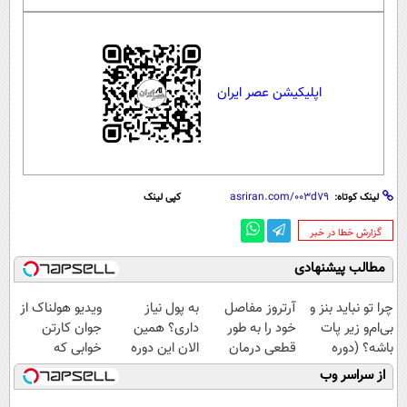
اپلیکیشن عصر ایران
لینک کوتاه:
کپی لینک
‌گزارش خطا در خبر
مطالب پیشنهادی
چرا تو نباید بنز و
آرتروز مفاصل
به پول نیاز
ویدیو هولناک از
بی‌ام‌و زیر پات
خود را به طور
داری؟ همین
جوان کارتن
باشه؟ (دوره
قطعی درمان
الان این دوره
خوابی که
رایگان درآمد
کنید!
رایگان رو شرکت
میلیاردر شد.
از سراسر وب
میلیاردی)
◗پرسش‌نامه◖
کن تا دیر نشده!
آموزش رایگان