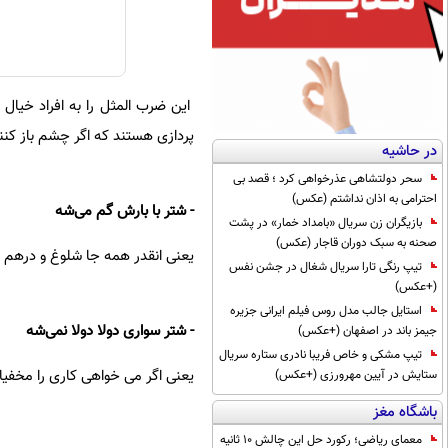
این ضرب المثل را به افراد خیال پ
پردازی هستند که اگر چشم باز کنن
در حاشیه
سحر دولتشاهی عذرخواهی کرد ؛ قصد بی
احترامی به اذان نداشتم (عکس)
- شتر با بارش گم می‌شه
بازیگران زن سریال «بامداد خمار» در پشت
صحنه به سبک دوران قاجار (عکس)
یعنی انقدر همه جا شلوغ و درهم و
تیپ رنگی تارا سریال شغال در جشن نفس
(+عکس)
استایل جالب مدل روس فیلم ایرانی جزیره
- شتر سواری دولا دولا نمی‌شه
جیمز باند در اصفهان (+عکس)
تیپ مشکی و خاص فریبا نادری ستاره سریال
یعنی اگر می خواهی کاری را مخفیا
ستایش در آیین مهرورزی (+عکس)
باشگاه مغز
معمای ریاضی؛ رکورد حل این چالش 10 ثانیه