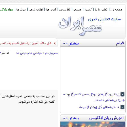
صفحه اول
تماس با ما
آرشیو
جستجو
نظرسنجی
آب و هوا
اوقات شرعی
پیوند ها
سواد زندگی
فیلم
بیشتر »»
فال حافظ امروز : یک غزل ناب و یک تفسیر گویا (30 ا
عصرايران دو
»
خواندنی ها و دیدنی ها
کد خبر
۲
زیباترین گل‌های لیونل مسی که هرگز برنده
در این مطلب به بعضی ضرب‌المثل‌هایی که
جایزه پوشکاش نشدند
گفته می شد اشاره می‌شود.
۱۰ خوشحالی گل زودتر از موعد
آموزش زبان انگلیسی
بیشتر »»