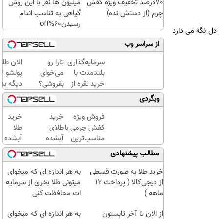
70درصد تخفیف ویژه کفش
میلیون ها نفر با این روش
چرم (از دستش نده)
گیاهی به تناسب اندام
رسیدن60%off
 دل نگه می دارد
از سراسر وب
سرمایه‌گذاری
تارا رو
الان طلا
بلندمدت با
می‌خوای
خرید نقره از
بفروشی؟
دیگه بده
دیجی‌کالا
با
سرمایه‌گ
وبگردی
خودرو۴۵
طلا با ا
یک‌روزه
بی‌بهره
فروش ویژه
خرید
خرید
بفروشش
کفش چرمی با
طلای
طلا
مناسب‌ترین
آبشده
آبشده
قیمت+پرداخت
حتی با
با 100
مطالب پیشنهادی
اقساطی
۱۰۰هزارتومان
هزار
تومن
خرید طلا به صورت قسطی
به هر اندازه ای که میخوای
از دیجی‌کالا ( پرداخت 12
میتونی طلا بخری از سرمایه
ماهه )
ات محافظت کنی
از الان تا آخر تابستون
به هر اندازه ای که میخوای