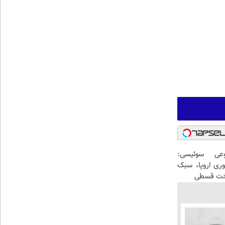
عی سوئیسی:
وری اروپا، سبک
اخت قسطی