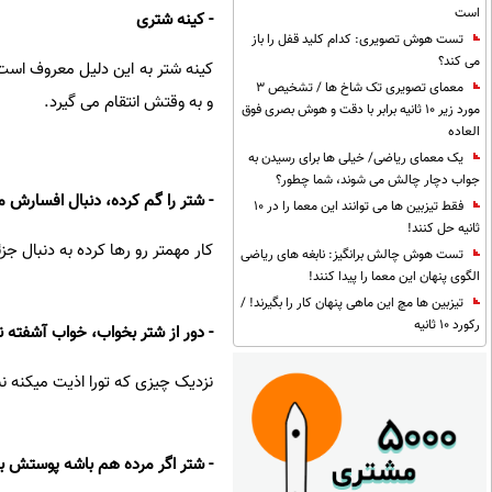
است
- کینه شتری
تست هوش تصویری: کدام کلید قفل را باز
می کند؟
کینه شتر به این دلیل معروف است 
معمای تصویری تک شاخ ها / تشخیص 3
و به وقتش انتقام می گیرد.
مورد زیر 10 ثانیه برابر با دقت و هوش بصری فوق
العاده
یک معمای ریاضی/ خیلی ها برای رسیدن به
جواب دچار چالش می شوند، شما چطور؟
- شتر را گم کرده، دنبال افسارش م
فقط تیزبین ها می توانند این معما را در 10
ثانیه حل کنند!
کار مهمتر رو رها کرده به دنبال ج
تست هوش چالش برانگیز: نابغه های ریاضی
الگوی پنهان این معما را پیدا کنند!
تیزبین ها مچ این ماهی پنهان کار را بگیرند! /
رکورد 10 ثانیه
- دور از شتر بخواب، خواب آشفته ن
نزدیک چیزی که تورا اذیت میکنه ن
- شتر اگر مرده هم باشه پوستش با