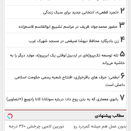
2
«تجرد قطعی»، انتخابی جدید برای سبک زندگی
3
حضور محمدجواد ظریف در مراسم تشییع ابوالقاسم قاسم‌زاده
4
زنِ بادیگارد محافظ نیوشا ضیغمی در مسجد شهرک غرب
5
تله توسعه تک‌پروژه‌ای در اردبیل/وقتی یک ابرپروژه، موارد دیگر را به
حاشیه می‌راند
6
ابطحی: حرف های باقرخرازی، افتتاح شعبه رسمی حکومت اسلامی
داعش است
7
بانوی معماری که به بتن روح داد؛ درباره سوتلانا کانا رادویچ (+تصاویر)
مطالب پیشنهادی
بدون عمل هم میشه کمردرد رو
دوربین لامپی چرخشی 360 درجه