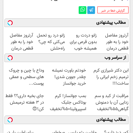
‌گزارش خطا در خبر
مطالب پیشنهادی
آرتروز مفاصل
زانو دردت رو
زانو درد رو تحمل
آرتروز مفاصل
خود را به طور
بدون قرص برای
می‌کنی که چی؟
خود را به طور
قطعی درمان
همیشه خوب
راه‌حلش
قطعی درمان
کنید!
کن! (قدم اول،
همین‌جاست!
کنید!
از سراسر وب
◗پرسش‌نامه◖
پرسش‌نامه)
◂پرسش‌نامه▸
این دکتر شیرازی کرم
خودتم باورت نمیشه
وداع با چین و چروک
ترمیم زخم ایرانی را
چقدر جوون شدی!
های سطحی و عمقی
ساخت!!!
خرید جوانساز
پوست...
اسپیرولینا با تخفیف
مراقبت از کبد و سم
بمب جوانساز! کرم
جای بخیه داری؟؟ فقط
ویژه
زدایی آن با دمنوش
بوتاکس جلبک
در 3 هفته ترمیمش
گیاهی55%تخفیف
اسپیرولینا50%تخفیف
کن!😍
مطالب پیشنهادی
کمر درد داری؟
ماشین پژو پارس
میخوای
برای اولین بار در