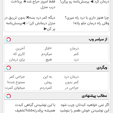
درمان کرد ◀ پرسش‎‌نامه رو پرکن!
فقط امروز حراج شد🔥 پرداخت
درب منزل
چرا هنوز داری با درد راه میری؟
دیگه کمر درد بسه❌ بدون تزریق در
وقتی راه درمان جلو پاته!
منزل درمانش کن✅ ◀پرسش‌نامه
پر کن▶
از سراسر وب
درمان
+فکر
آخرین
کمر
میکردم
کاری که
درد
هیچ
برای درمان
در
وقت
کمردرد
وبگردی
خانه
کمرم
انجام میدی
خوب
(پرسشنامه)
درمان درد
به این
جراحی کمر
نشه!
کمر بدون
روش
ممنوع شده!
-الان
جراحی در
کمردردم
میخوای کمرت
کاملا
خانه با
خوب شد.
رو در منزل
مطالب پیشنهادی
خوب
پلاتینر |
(پرسشنامه)
درمان کنی؟
شدید؟
«پرسش‌نامه
((پرسش‌نامه))
اگر نمی خواهید کبدتان چرب شود
با این نوشیدنی گیاهی کبدت
+بله
رو پر کن»
این نوشیدنی خوش طعم را بنوشید
همیشه پرقدرته55%تخفیف