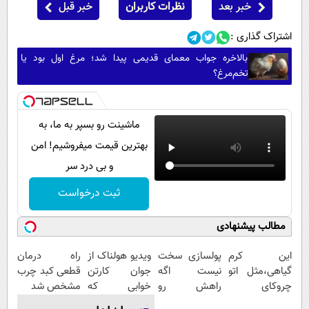
خبر بعد
نظرات کاربران
خبر قبل
اشتراک گذاری :
بالاخره جواب معمای قدیمی پیدا شد؛ مرغ اول بود یا
تخم‌مرغ؟
ماشینت رو بسپر به ما، به
بهترین قیمت میفروشیم! امن
و بی درد سر
ثبت درخواست
مطالب پیشنهادی
این کرم
پولسازی سخت
ویدیو هولناک از
راه درمان
گیاهی،مثل اتو
نیست اگه
جوان کارتن
قطعی کبد چرب
چروکای
راهش رو
خوابی که
مشخص شد
پوستتوصاف
بدونی! " دوره
میلیاردر شد.