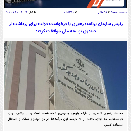
سیاسی
اقتصاد
صفحه نخست
»
اقتصادی
کد
۸۶۵۳۸۰
انتشار:
۱۱:۱۹ - ۱۷-۰۸-۱۴۰۱
جامعه
اقتصادی
رئیس سازمان برنامه: رهبری با درخواست دولت برای برداشت از
صندوق توسعه ملی موافقت کردند
ورزشی
اجتماعی
خودرو
بین الملل
حوادث
فرهنگ و هنر
سیاست خارجی
سلامت
علم و دانش
یک برش دانایی
قرآن
فناوری و It
محیط زیست
گوناگون
علمی
سفر و تفریح
فیلم
سرگرمی
اخبار کریپتو
عصر ایران 2
اقتصاد
باشگاه مغز
آموزش زبان
خواندنی ها و دیدنی ها
ورزش
مجله تصویری سلاح
خدمت رهبری نامه‌ای از طرف رئیس جمهوری داده شده است و از ایشان اجازه
خواسته‌ایم که اجازه دهند از ۲۰ درصد این درآمدها در دو موضوع تملک و اشتغال
داستان کوتاه
سیاست
استفاده کنیم.