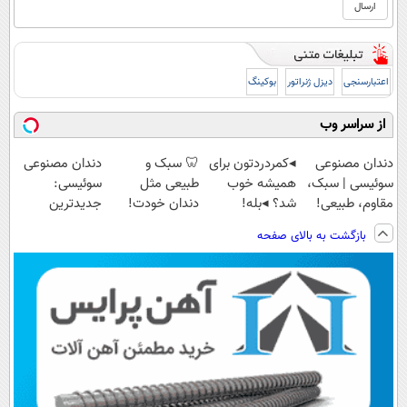
اعتبارسنجی
دیزل ژنراتور
بوکینگ
از سراسر وب
دندان مصنوعی
◂کمردردتون برای
🦷 سبک و
دندان مصنوعی
سوئیسی | سبک،
همیشه خوب
طبیعی مثل
سوئیسی:
مقاوم، طبیعی!
شد؟ ◂بله!
دندان خودت!
جدیدترین
ویزیت
(پرسش‌نامه رو
نصب آسان و
فناوری اروپا،
بازگشت به بالای صفحه
رایگان+پرداخت
حتما پر کن)
پرداخت اقساطی
سبک و مقاوم |
اقساطی😍
💳 📍 تهران
پرداخت قسطی