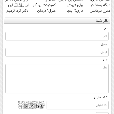
دیگه بسه! در
برای فروش
کمردردت رو "در
ایران🇮🇷 این
منزل درمانش
داری؟ اینجا
منزل" درمان
دکتر کرم ترمیم
کن
سریع بفروشش
کنی؟ (◂فیلم +
کننده 23 روزه
نظر شما
(◀پرسش‌نامه)
◂پرسش‌نامه)
ساخت!
نام
ایمیل
* نظر
* کد امنیتی