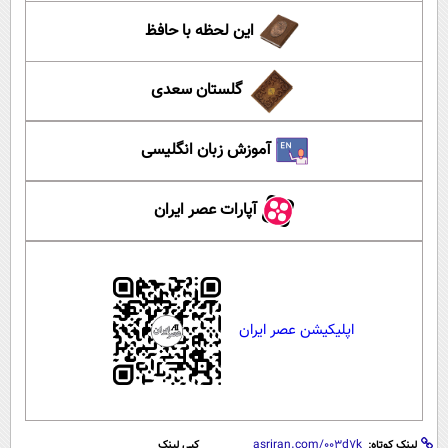
این لحظه با حافظ
گلستان سعدی
آموزش زبان انگلیسی
آپارات عصر ایران
اپلیکیشن عصر ایران
لینک کوتاه:
کپی لینک