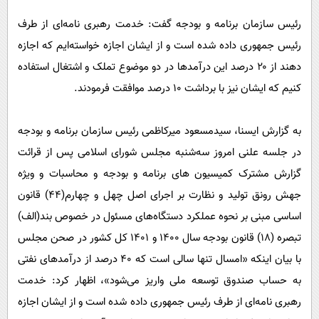
پیامک
سرگرمی
رئیس سازمان برنامه و بودجه گفت: خدمت رهبری نامه‌ای از طرف
روانشناسی
فناوری
رئیس جمهوری داده شده است و از ایشان اجازه خواسته‌ایم که اجازه
آشپزی
گوناگون
دهند از ۲۰ درصد این درآمدها در دو موضوع تملک و اشتغال استفاده
دانلود
حوادث
کنیم که ایشان نیز با برداشت ۱۰ درصد موافقت فرمودند.
محیط زیست
به گزارش ایسنا، سیدمسعود میرکاظمی رئیس سازمان برنامه و بودجه
سلامت
در جلسه علنی امروز سه‌شنبه مجلس شورای اسلامی پس از قرائت
فرهنگی
گزارش مشترک کمیسیون های برنامه و بودجه و محاسبات و ویژه
بین الملل
جهش رونق تولید و نظارت بر اجرای اصل چهل و چهارم(۴۴) قانون
اساسی مبنی بر نحوه عملکرد دستگاه‌های مسئول در خصوص بند(الف)
اجتماعی
تبصره (۱۸) قانون بودجه سال ۱۴۰۰ و ۱۴۰۱ کل کشور در صحن مجلس
حیات وحش
با بیان اینکه «امسال تنها سالی است که ۴۰ درصد از درآمدهای نفتی
سیاست خارجی
به حساب صندوق توسعه ملی واریز می‌شود»، اظهار کرد: خدمت
رهبری نامه‌ای از طرف رئیس جمهوری داده شده است و از ایشان اجازه