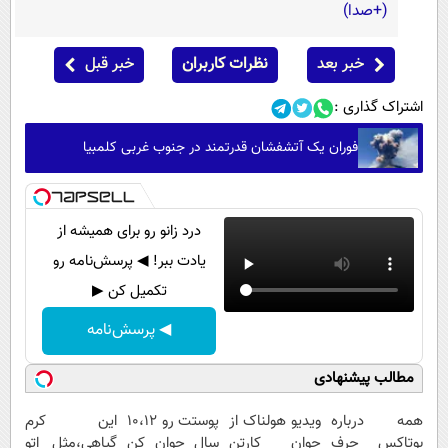
(+صدا)
خبر بعد
نظرات کاربران
خبر قبل
اشتراک گذاری :
فوران یک آتشفشان قدرتمند در جنوب غربی کلمبیا
درد زانو رو برای همیشه از
یادت ببر! ◀ پرسش‌نامه رو
تکمیل کن ▶
◀ پرسش‌نامه
مطالب پیشنهادی
همه درباره
ویدیو هولناک از
پوستت رو 10،12
این کرم
بوتاکس حرف
جوان کارتن
سال جوان کن
گیاهی،مثل اتو