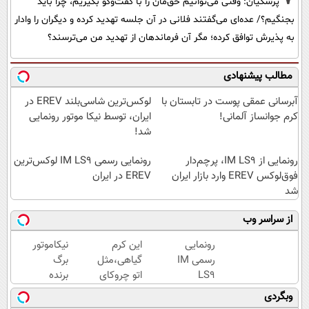
پزشکیان: وقتی می‌توانیم حق‌مان را با گفت‌وگو بگیریم، چرا باید
بجنگیم؟/ عده‌ای می‌گفتند فلانی در آن جلسه تهدید کرده و دیگران را وادار
به پذیرش توافق کرده؛ مگر آن فرماندهان از تهدید من می‌ترسند؟
مطالب پیشنهادی
آبرسانی عمقی پوست در تابستان با
لوکس‌ترین شاسی‌بلند EREV در
کرم جوانساز آلمانی!
ایران، توسط نیکا موتور رونمایی
شد!
رونمایی از IM LS9، پرچم‌دار
رونمایی رسمی IM LS9 لوکس‌ترین
فوق‌لوکس EREV وارد بازار ایران
EREV در ایران
شد
از سراسر وب
رونمایی
این کرم
نیکاموتور
رسمی IM
گیاهی،مثل
برگ
LS9
اتو چروکای
برنده
لوکس‌ترین
پوستتوصاف
جدیدش
وبگردی
EREV در
میکنه!50%تخفیف
را رو کرد،