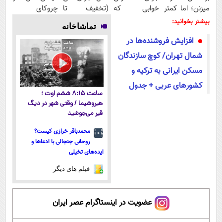
میزنن؛ اما کمتر
خوابی که
(تخفیف تا
چروکای
کسی این راه رو
میلیاردر شد.
امشب)
پوستتوصاف
بیشتر بخوانید:
تماشاخانه
میشناسه.
آموزش رایگان
میکنه!50%تخفیف
افزایش فروشنده‌ها در
شمال تهران/ کوچ سازندگان
مسکن ایرانی به ترکیه و
کشورهای عربی + جدول
ساعت ۸:۱۵ ششم اوت ؛
هیروشیما / وقتی شهر در دیگ
قیر می‌جوشید
محمدباقر خرازی کیست؟
روحانی جنجالی با ادعاها و
ایده‌های تخیلی
فیلم های دیگر
عضویت در اینستاگرام عصر ایران