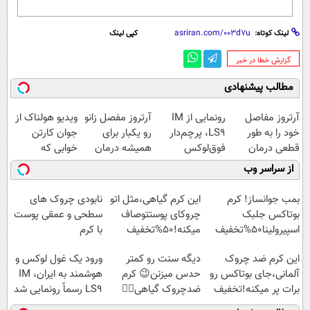
لینک کوتاه:
کپی لینک
‌گزارش خطا در خبر
مطالب پیشنهادی
آرتروز مفاصل
رونمایی از IM
آرتروز مفصل زانو
ویدیو هولناک از
خود را به طور
LS9، پرچم‌دار
رو یکبار برای
جوان کارتن
قطعی درمان
فوق‌لوکس
همیشه درمان
خوابی که
کنید!
EREV وارد بازار
کن!
میلیاردر شد.
از سراسر وب
◗پرسش‌نامه◖
ایران شد
◗پرسش‌نامه◖
آموزش رایگان
بمب جوانساز! کرم
این کرم گیاهی،مثل اتو
نابودی چروک های
بوتاکس جلبک
چروکای پوستتوصاف
سطحی و عمقی پوست
اسپیرولینا50%تخفیف
میکنه!50%تخفیف
با کرم
آلمانی(45%تخفیف)
این کرم ضد چروک
دیگه سنت رو کمتر
ورود یک غول لوکس و
آلمانی،جای بوتاکس رو
حدس میزنن😉 کرم
هوشمند به ایران، IM
برات پر میکنه!تخفیف
ضدچروک گیاهی👈🏻
LS9 رسماً رونمایی شد
تا امشب
45%تخفیف