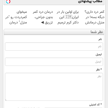
مطالب پیشنهادی
کمر درد داری؟
برای اولین بار در
درمان درد کمر
میخوای
دیگه بسه! در
ایران🇮🇷 این
بدون جراحی،
کمردردت رو "در
منزل درمانش
دکتر کرم ترمیم
تزریق ◀
منزل" درمان
کن
کننده 23 روزه
پرسش‌نامه رو پر
کنی؟ (◂فیلم +
نظر شما
(◀پرسش‌نامه)
ساخت!
کن ▶
◂پرسش‌نامه)
نام
ایمیل
* نظر
* کد امنیتی