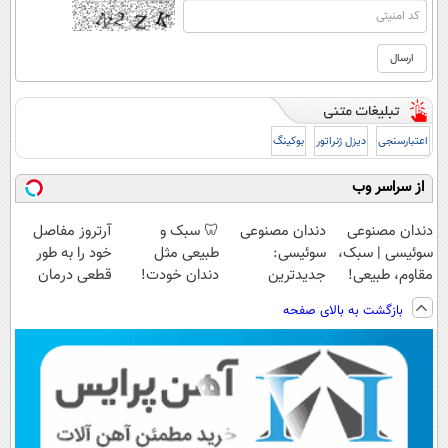
اعتبارسنجی
دیزل ژنراتور
بوکینگ
از سراسر وب
دندان مصنوعی
دندان مصنوعی
🦷 سبک و
آرتروز مفاصل
سوئیسی | سبک،
سوئیسی:
طبیعی مثل
خود را به طور
مقاوم، طبیعی!
جدیدترین
دندان خودت!
قطعی درمان
ویزیت
فناوری اروپا،
نصب آسان و
کنید!
بازگشت به بالای صفحه
رایگان+پرداخت
سبک و مقاوم |
پرداخت اقساطی
◗پرسش‌نامه◖
اقساطی😍
پرداخت قسطی
💳 📍 تهران