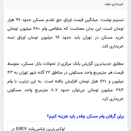
پیامک
سرگرمی
خریداری شود.
روانشناسی
فناوری
تسنیم نوشت: میانگین قیمت اوراق حق تقدم مسکن حدود ۹۹ هزار
آشپزی
گوناگون
تومان است، این بدان معناست که متقاضی وام ۴۸۰ میلیون تومانی
دانلود
حوادث
خرید مسکن در تهران باید حدود ۹۶ میلیون تومان اوراق تسه
خریداری کند.
محیط زیست
سلامت
مطابق جدیدترین گزارش بانک مرکزی از تحولات بازار مسکن، متوسط
فرهنگی
قیمت هر مترمربع واحد مسکونی در مناطق ۲۲ گانه شهر تهران به ۴۳
بین الملل
میلیون و ۷۲۰ هزار تومان افزایش یافته است. به این ترتیب با وام
اجتماعی
۳۸۴ میلیون تومانی می‌توان حدود ۸.۷ مترمربع واحد مسکونی
خریداری کرد.
حیات وحش
سیاست خارجی
برای گرفتن وام مسکن چقدر باید هزینه کنیم؟
لوکس‌ترین شاسی‌بلند EREV در