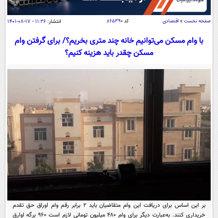
سیاسی
اقتصاد
صفحه نخست
»
اقتصادی
کد
۸۶۵۳۹۰
انتشار:
۱۱:۲۶ - ۱۷-۰۸-۱۴۰۱
جامعه
اقتصادی
با وام مسکن می‌توانیم خانه چند متری بخریم؟/ برای گرفتن وام
مسکن چقدر باید هزینه کنیم؟
ورزشی
اجتماعی
خودرو
بین الملل
حوادث
فرهنگ و هنر
سیاست خارجی
سلامت
علم و دانش
یک برش دانایی
قرآن
فناوری و It
محیط زیست
گوناگون
علمی
سفر و تفریح
فیلم
سرگرمی
اخبار کریپتو
عصر ایران 2
اقتصاد
باشگاه مغز
آموزش زبان
خواندنی ها و دیدنی ها
ورزش
مجله تصویری سلاح
داستان کوتاه
سیاست
بر این اساس برای دریافت این وام متقاضیان باید ۲ برابر رقم وام اوراق حق تقدم
خریداری کنند. به‌عبارت دیگر برای وام ۴۸۰ میلیون تومانی لازم است ۹۶۰ برگه اوارق