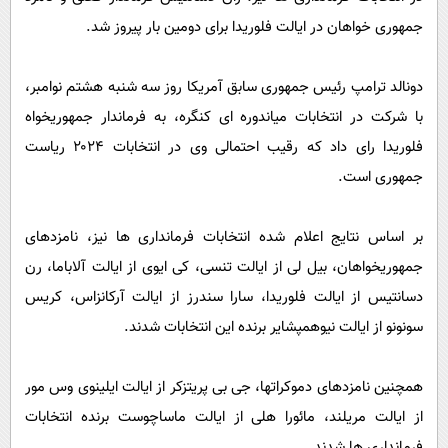
جمهوری خواهان در ایالت فلوریدا برای دومین بار پیروز شد.
دونالد ترامپ رئیس جمهوری سابق آمریکا روز سه شنبه هشتم نوامبر،
با شرکت در انتخابات میاندوره ای کنگره، به فرماندار جمهوریخواه
فلوریدا رای داد که رقیب احتمالی وی در انتخابات ۲۰۲۴ ریاست
جمهوری است.
بر اساس نتایج اعلام شده انتخابات فرمانداری ها نیز، نامزدهای
جمهوریخواهان، بیل لی از ایالت تنسی، کی ایوی از ایالت آلاباما، رن
دسانتیس از ایالت فلوریدا، سارا سندرز از ایالت آرکانزاس، کریس
سونونو از ایالت نیوهمپشایر برنده این انتخابات شدند.
همچنین نامزدهای دموکراتها، جی بی پریتزکر از ایالت ایلینوی وس مور
از ایالت مریلند، مائورا هلی از ایالت ماساچوست برنده انتخابات
فرمانداری ها شدند.