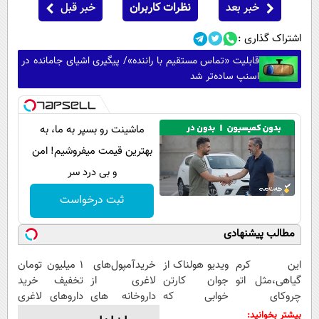
خبر بعد
نظرات کاربران
خبر قبل
اشتراک گذاری :
قابلیت «تماس مستقیم با راننده»/ پیگیری اشیای جامانده در
اسنپ ساده‌تر شد
ماشینت رو بسپر به ما، به
بهترین قیمت میفروشیم! امن
و بی درد سر
ثبت درخواست
مطالب پیشنهادی
این کرم
ویدیو هولناک از
خریدآمپول‌های
1 میلیون تومان
گیاهی،مثل اتو
جوان کارتن
لاغری از
تخفیف خرید
چروکای
خوابی که
داروخانه های
داروهای لاغری
پوستتوصاف
میلیاردر شد.
اطرافت، ارسال
با ارسال از
بیشتر بخوانید: