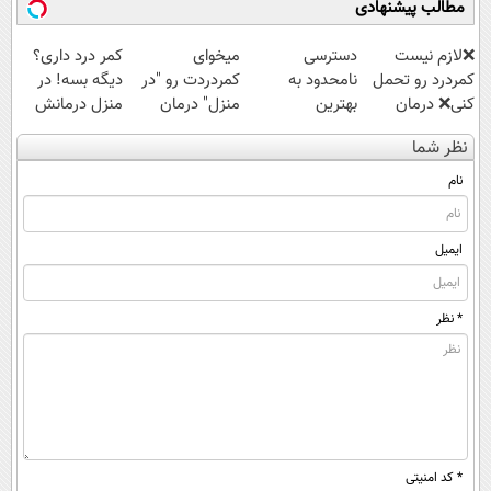
مطالب پیشنهادی
ویژه
❌لازم نیست
دسترسی
میخوای
کمر درد داری؟
کمردرد رو تحمل
نامحدود به
کمردردت رو "در
دیگه بسه! در
کنی❌ درمان
بهترین
منزل" درمان
منزل درمانش
بدون جراحی و
آموزش‌ها تا روز
کنی؟ (◂فیلم +
کن
نظر شما
قرص
کنکور
◂پرسش‌نامه)
(◀پرسش‌نامه)
(پرسشنامه)
نام
ایمیل
* نظر
* کد امنیتی