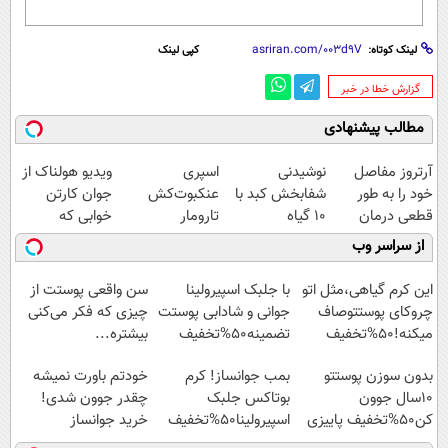
لینک کوتاه:
کپی لینک
‌گزارش خطا در خبر
مطالب پیشنهادی
آرتروز مفاصل
نوشیدنی
اسپری
ویدیو هولناک از
خود را به طور
شفابخش کبد با
عنکبوت‌‌کش
جوان کارتن
قطعی درمان
10 گیاه
تارومار
خوابی که
کنید!
موثر(تخفیف تا
ازبین‌برنده انواع
میلیاردر شد.
از سراسر وب
◗پرسش‌نامه◖
امشب)
عنکبوت
آموزش رایگان
این کرم گیاهی،مثل اتو
با جلبک اسپیرولینا
سن واقعی پوستت از
چروکای پوستتوصاف
جوانی و شادابی پوستت
چیزی که فکر می‌کنی
میکنه!50%تخفیف
تضمینه50%تخفیف
بیشتره...
بدون سوزن پوستتو
بمب جوانساز! کرم
خودتم باورت نمیشه
10سال جوون
بوتاکس جلبک
چقدر جوون شدی!
کن50%تخفیف پاییزی
اسپیرولینا50%تخفیف
خرید جوانساز
اسپیرولینا با تخفیف