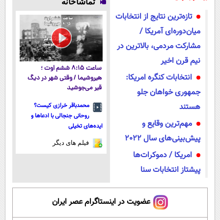
تماشاخانه
میکنه!50%تخفیف
آموزش رایگان
فوری همراه با
داروخانه و پک
تازه‌ترین نتایج از انتخابات
پک یخ!
یخ!
میان‌دوره‌ای آمریکا /
مشارکت مردمی، بالاترین در
نیم قرن اخیر
ساعت ۸:۱۵ ششم اوت ؛
انتخابات کنگره امریکا:
هیروشیما / وقتی شهر در دیگ
قیر می‌جوشید
جمهوری خواهان جلو
هستند
محمدباقر خرازی کیست؟
روحانی جنجالی با ادعاها و
مهم‌ترین وقایع و
ایده‌های تخیلی
پیش‌بینی‌های سال 2022
فیلم های دیگر
امریکا / دموکرات‌ها
پیشتاز انتخابات سنا
عضویت در اینستاگرام عصر ایران