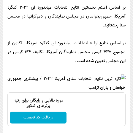
پیامک
سرگرمی
بر اساس اعلام نخستین نتایج انتخابات میاندوره ای ۲۰۲۲ کنگره
روانشناسی
فناوری
آمریکا، جمهوریخواهان در مجلس نمایندگان و دموکراتها در مجلس
آشپزی
سنا پیشتازند.
گوناگون
دانلود
حوادث
بر اساس نتایج اولیه انتخابات میاندوره ای کنگره آمریکا، تاکنون از
محیط زیست
مجموع ۴۳۵ کرسی مجلس نمایندگان آمریکا، تکلیف ۱۶۴ کرسی در
سلامت
این مجلس تعیین شده است.
فرهنگی
بین الملل
اجتماعی
دوره طلایی و رایگان برای رتبه
حیات وحش
برترهای کنکور
سیاست خارجی
دریافت کد تخفیف