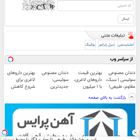
اعتبارسنجی
دیزل ژنراتور
بوکینگ
از سراسر وب
دندان مصنوعی
بهترین قیمت
دندان مصنوعی
بهترین داروهای
سوئیسی | سبک،
داروهای لاغری،
سوئیسی:
لاغری برای
مقاوم، طبیعی!
با ۱ میلیون
جدیدترین
شروع کاهش
ویزیت
تخفیف و ارسال
فناوری اروپا،
وزن، ارسال از
بازگشت به بالای صفحه
رایگان+پرداخت
از داروخانه‌
سبک و مقاوم |
داروخانه های
اقساطی😍
پرداخت قسطی
نزدیکت!
اسپری حشره‌کش طبیعی تارومار سازگار با محیط زیست