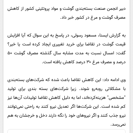
پیامک
سرگرمی
دبیر انجمن صنعت بسته‌بندی گوشت و مواد پروتئینی کشور از کاهش
روانشناسی
فناوری
مصرف گوشت و مرغ در کشور خبر داد.
آشپزی
گوناگون
به گزارش ایسنا، مسعود رسولی، در پاسخ به این سوال که آیا افزایش
دانلود
حوادث
قیمت گوشت در تقاضا برای خرید تغییری ایجاد کرده است یا خیر؟
محیط زیست
گفت: امسال نسبت به مدت مشابه سال گذشته مصرف گوشت ۵۰
سلامت
درصد و مصرف مرغ ۳۰ درصد کاهش یافته است.
فرهنگی
وی ادامه داد: این کاهش تقاضا باعث شده که شرکت‌های بسته‌بندی
بین الملل
با مشکلاتی روبه‌رو شوند. زیرا شرکت‌های بسته بندی برای تولید
اجتماعی
"مشخصی" هزینه‌کرده‌اند، اما به دلیل کاهش تقاضا تولیدات آن‌ها نیز
حیات وحش
کم شده است. این شرکت‌ها اگر تعدیل نیرو کنند به راحتی نمی‌توانند
سیاست خارجی
نیرو جذب کنند و اگر نیرو‌های خود را نگه دارند دخل و خرجشان به هم
نمی‌رسد.