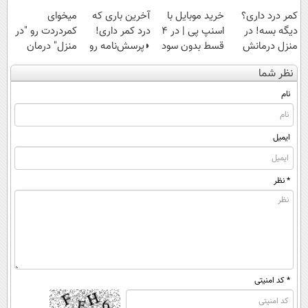
کمر درد داری؟
خرید موبایل با
آخرین باری که
میخوای
دیگه بسه! در
اسنپ پی | در ۴
درد کمر داری!
کمردردت رو "در
منزل درمانش
قسط بدون سود
◗پرسش‌نامه رو
منزل" درمان
کن
و کارمزد!
پر کن◖
کنی؟ (◂فیلم +
نظر شما
(◀پرسش‌نامه)
◂پرسش‌نامه)
نام
ایمیل
* نظر
* کد امنیتی