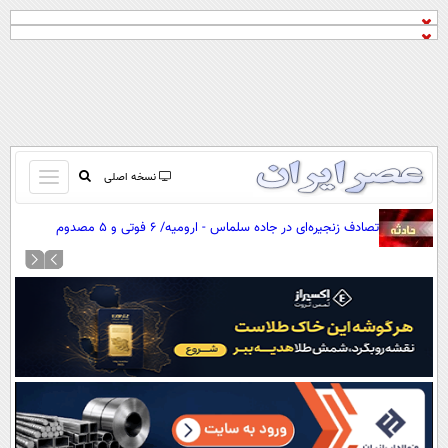
باز
نسخه اصلی
و
صفحه اول
تصادف زنجیره‌ای در جاده سلماس - ارومیه/ ۶ فوتی و ۵ مصدوم
بسته
تماس با ما
کردن
آرشیو
منو
جستجو
نظرسنجی
آب و هوا
اوقات شرعی
پیوند ها
سواد زندگی