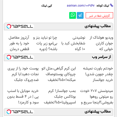
لینک کوتاه:
کپی لینک
‌گزارش خطا در خبر
مطالب پیشنهادی
ویدیو هولناک از
نوشیدنی
چرا تو نباید بنز و
آرتروز مفاصل
جوان کارتن
شفابخش کبد با
بی‌ام‌و زیر پات
خود را به طور
خوابی که
10 گیاه
باشه؟ (دوره
قطعی درمان
میلیاردر شد.
موثر(تخفیف تا
رایگان درآمد
کنید!
از سراسر وب
آموزش رایگان
امشب)
میلیاردی)
◗پرسش‌نامه◖
خودتم باورت نمیشه
این کرم گیاهی،مثل اتو
پوست خود را از پیری
چقدر جوون شدی!
چروکای پوستتوصاف
نجات دهید!با کرم
خرید جوانساز
میکنه!50%تخفیف
ضدچروک جلبک
اسپیرولینا با تخفیف
میدونستی 207 خودت
بمب جوانساز! کرم
خرید موبایل با اسنپ
ویژه
رو میتونی روهوا
بوتاکس جلبک
پی | در ۴ قسط بدون
بفروشی؟اینجا سریع و
اسپیرولینا50%تخفیف
سود و کارمزد!
راحت بفروش
مطالب پیشنهادی