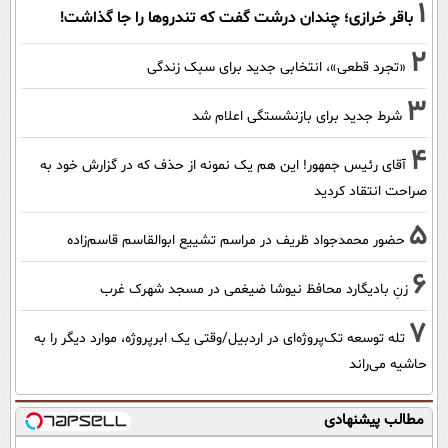
1
باقر خرازی؛ چندان درشت گفت که تندروها را جا گذاشت!
2
«تجرد قطعی»، انتخابی جدید برای سبک زندگی
3
شرط جدید برای بازنشستگی اعلام شد
4
آقای رئیس جمهور! این هم یک نمونه از حذف که در گزارش خود به
صراحت انتقاد کردید
5
حضور محمدجواد ظریف در مراسم تشییع ابوالقاسم قاسم‌زاده
6
زنِ بادیگارد محافظ نیوشا ضیغمی در مسجد شهرک غرب
7
تله توسعه تک‌پروژه‌ای در اردبیل/وقتی یک ابرپروژه، موارد دیگر را به
حاشیه می‌راند
مطالب پیشنهادی