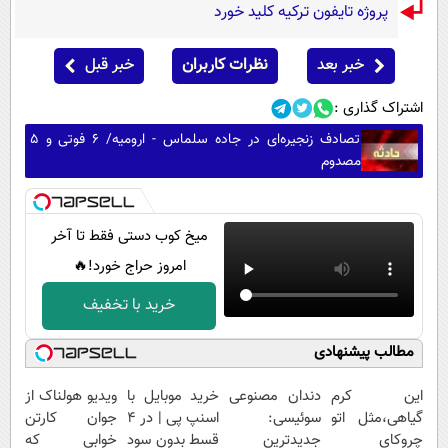
پروژه تایفون ترکیه کلید خورد
خبر بعد
نظرات کاربران
خبر قبل
اشتراک گذاری :
تصادف زنجیره‌ای در جاده سلماس - ارومیه/ ۶ فوتی و ۵
مصدوم
میخ کوب دستی فقط تا آخر
امروز حراج خورد!🔥
خرید با تخفیف
مطالب پیشنهادی
این کرم
دندان مصنوعی
خرید موبایل با
ویدیو هولناک از
گیاهی،مثل اتو
سوئیسی:
اسنپ پی | در ۴
جوان کارتن
چروکای
جدیدترین
قسط بدون سود
خوابی که