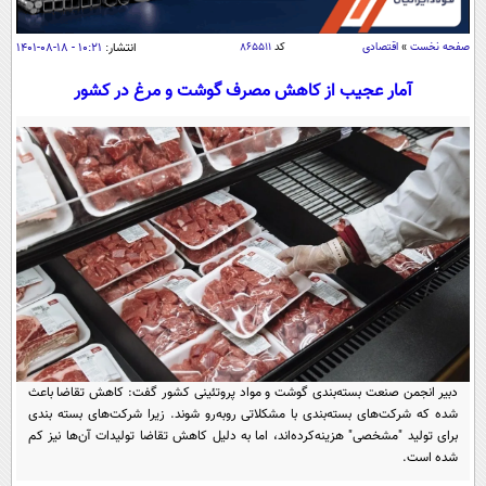
سیاسی
اقتصاد
صفحه نخست
»
اقتصادی
کد
۸۶۵۵۱۱
انتشار:
۱۰:۲۱ - ۱۸-۰۸-۱۴۰۱
جامعه
اقتصادی
آمار عجیب از کاهش مصرف گوشت و مرغ در کشور
ورزشی
اجتماعی
خودرو
بین الملل
حوادث
فرهنگ و هنر
سیاست خارجی
سلامت
علم و دانش
یک برش دانایی
قرآن
فناوری و It
محیط زیست
گوناگون
علمی
سفر و تفریح
فیلم
سرگرمی
اخبار کریپتو
عصر ایران 2
اقتصاد
باشگاه مغز
دبیر انجمن صنعت بسته‌بندی گوشت و مواد پروتئینی کشور گفت: کاهش تقاضا باعث
آموزش زبان
خواندنی ها و دیدنی ها
شده که شرکت‌های بسته‌بندی با مشکلاتی روبه‌رو شوند. زیرا شرکت‌های بسته بندی
ورزش
مجله تصویری سلاح
برای تولید "مشخصی" هزینه‌کرده‌اند، اما به دلیل کاهش تقاضا تولیدات آن‌ها نیز کم
داستان کوتاه
سیاست
شده است.