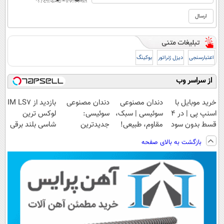
اعتبارسنجی
دیزل ژنراتور
بوکینگ
از سراسر وب
خرید موبایل با
دندان مصنوعی
دندان مصنوعی
بازدید از IM LS7
اسنپ پی | در ۴
سوئیسی | سبک،
سوئیسی:
لوکس ترین
قسط بدون سود
مقاوم، طبیعی!
جدیدترین
شاسی بلند برقی
و کارمزد!
ویزیت
فناوری اروپا،
ایران در باشگاه
بازگشت به بالای صفحه
رایگان+پرداخت
سبک و مقاوم |
انقلاب
اقساطی😍
پرداخت قسطی