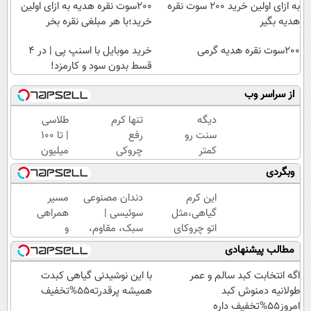
به ازای اولین خرید 200 سوت نقره
200سوت نقره هدیه به ازای اولین
هدیه بگیر
خرید؛با هر مبلغی نقره بخر
200سوت نقره هدیه گرمی
خرید موبایل با اسنپ پی | در ۴
قسط بدون سود و کارمزد!
از سراسر وب
دیگه
تنها کرم
طلاسی
سنت رو
رفع
| تا 100
کمتر
چروکی
میلیون
حدس
که
وام
وبگردی
میزنن😉
مجوز
آنی
کرم
رسمی
خرید
این کرم
دندان مصنوعی
مسیر
ضدچروک
وزارت
طلا💰
گیاهی،مثل
سوئیسی |
همراهی
گیاهی👈🏻
بهداشت
ثبت
اتو چروکای
سبک، مقاوم،
و
45%تخفیف
دارد
نام
پوستتوصاف
طبیعی! ویزیت
گزارش
مطالب پیشنهادی
کن!
میکنه!50%تخفیف
رایگان+پرداخت
عملکرد
اقساطی😍
گروه
اگه انتخابت کبد سالم و عمر
با این نوشیدنی گیاهی کبدت
اسنپ
طولانیه دمنوش کبد
همیشه پرقدرته55%تخفیف
در
امروز55%تخفیف داره