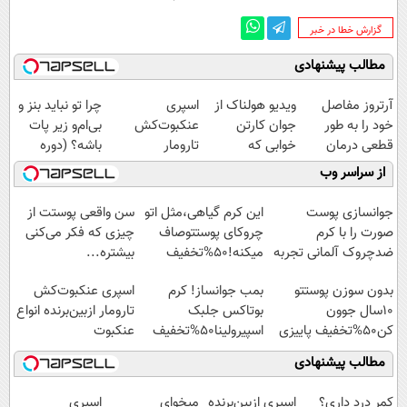
‌گزارش خطا در خبر
مطالب پیشنهادی
آرتروز مفاصل
ویدیو هولناک از
اسپری
چرا تو نباید بنز و
خود را به طور
جوان کارتن
عنکبوت‌‌کش
بی‌ام‌و زیر پات
قطعی درمان
خوابی که
تارومار
باشه؟ (دوره
کنید!
میلیاردر شد.
ازبین‌برنده انواع
رایگان درآمد
از سراسر وب
◗پرسش‌نامه◖
آموزش رایگان
عنکبوت
میلیاردی)
جوانسازی پوست
این کرم گیاهی،مثل اتو
سن واقعی پوستت از
صورت را با کرم
چروکای پوستتوصاف
چیزی که فکر می‌کنی
ضدچروک آلمانی تجربه
میکنه!50%تخفیف
بیشتره...
کنید!
بدون سوزن پوستتو
بمب جوانساز! کرم
اسپری عنکبوت‌‌کش
10سال جوون
بوتاکس جلبک
تارومار ازبین‌برنده انواع
کن50%تخفیف پاییزی
اسپیرولینا50%تخفیف
عنکبوت
مطالب پیشنهادی
کمر درد داری؟
اسپری ازبین‌برنده
میخوای
اسپری