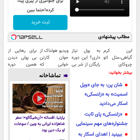
برای جلوگیری از پیری پیدا
کرده!حتما ببین
ثبت خرید
مطالب پیشنهادی
این کرم
به پول نیاز
ویدیو هولناک از
برای رهایی از
گیاهی،مثل اتو
داری؟ این دوره
جوان کارتن
بی پولی دیدن
چروکای
رایگان از شر بی
خوابی که
همین دوره
پوستتوصاف
پولی خلاصت
میلیاردر شد.
رایگان کافیه!
بیشتر بخوانید:
تماشاخانه
میکنه!50%تخفیف
میکنه
آموزش رایگان
(شمارتو وارد
شان پن: به جای «ویل
کن)
اسمیت» به «زلنسکی»
اسکار می‌دادید
«زلنسکی» پای ثابت
پارتیا، افسانه «آن‌شیگائو»؛ سفر
جشنواره‌های مهم سینمایی
شاهزاده ایرانی به چین / سوغات
او یک دین بود
ببینید | اهدای اسکار به