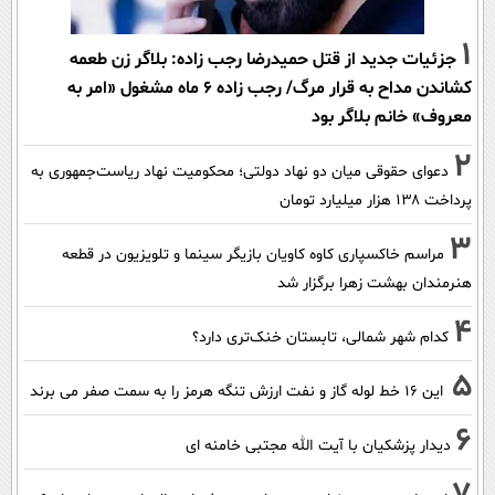
1
جزئیات جدید از قتل حمیدرضا رجب زاده: بلاگر زن طعمه
کشاندن مداح به قرار مرگ/ رجب زاده 6 ماه مشغول «امر به
معروف» خانم بلاگر بود
2
دعوای حقوقی میان دو نهاد دولتی؛ محکومیت نهاد ریاست‌جمهوری به
پرداخت ۱۳۸ هزار میلیارد تومان
3
مراسم خاکسپاری کاوه کاویان بازیگر سینما و تلویزیون در قطعه
هنرمندان بهشت زهرا برگزار شد
4
کدام شهر شمالی، تابستان خنک‌تری دارد؟
5
این 16 خط لوله گاز و نفت ارزش تنگه هرمز را به سمت صفر می برند
6
دیدار پزشکیان با آیت الله مجتبی خامنه ای