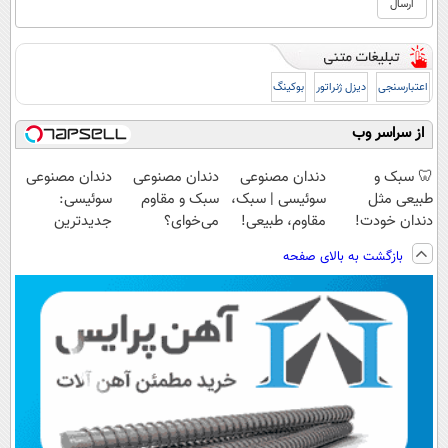
اعتبارسنجی
دیزل ژنراتور
بوکینگ
از سراسر وب
🦷 سبک و
دندان مصنوعی
دندان مصنوعی
دندان مصنوعی
طبیعی مثل
سوئیسی | سبک،
سبک و مقاوم
سوئیسی:
دندان خودت!
مقاوم، طبیعی!
می‌خوای؟
جدیدترین
نصب آسان و
ویزیت
پرداخت اقساطی
فناوری اروپا،
بازگشت به بالای صفحه
پرداخت اقساطی
رایگان+پرداخت
هم داریم!😍 |
سبک و مقاوم |
💳 📍 تهران
اقساطی😍
📍تهران
پرداخت قسطی