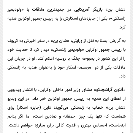
پیامک
سرگرمی
«شان پن» بازیگر آمریکایی در جدیدترین ملاقات با «ولودیمیر
روانشناسی
فناوری
زلسنکی»، یکی از جایزه‌های اسکارش را به رییس جمهور اوکراین هدیه
آشپزی
گوناگون
کرد.
دانلود
حوادث
به گزارش ایسنا به نقل از ورایتی، «شان پن» در سفر اخیرش به کی‌یف
محیط زیست
با رییس جمهور اوکراین «ولودیمیر زلنسکی» دیدار کرد تا حمایت خود
را از این کشور در بحبوحه جنگ با روسیه اعلام کند. او در جریان این
سلامت
ملاقات یکی از دو مجسمه اسکار خود را به‌عنوان هدیه به زلنسکی
فرهنگی
داد.
بین الملل
«آنتون گراشچنکو» مشاور وزیر امور داخلی اوکراین، با انتشار ویدیویی
اجتماعی
از اعطای این هدیه به رییس جمهور اوکراین خبر داد. در این ویدیو
حیات وحش
«شان پن» خطاب به زلسنکی می‌گوید: «این (جایزه اسکار) برای
سیاست خارجی
شماست که تنها یک چیز احمقانه و نمادین است، اما اگر بدانم
اینجاست، احساس بهتری و قدرت کافی برای مبارزه خواهم داشت.