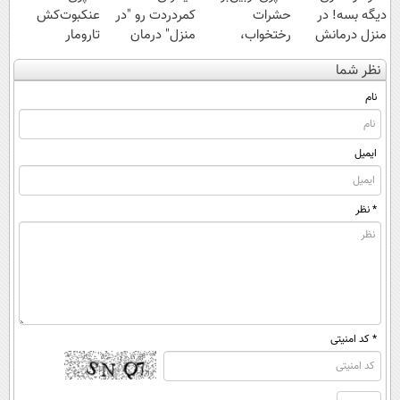
دیگه بسه! در
حشرات
کمردردت رو "در
عنکبوت‌‌کش
منزل درمانش
رختخواب،
منزل" درمان
تارومار
کن
مناسب برای
کنی؟ (◂فیلم +
ازبین‌برنده انواع
نظر شما
(◀پرسش‌نامه)
مقابله با انواع
◂پرسش‌نامه)
عنکبوت
ساس
نام
ایمیل
* نظر
* کد امنیتی