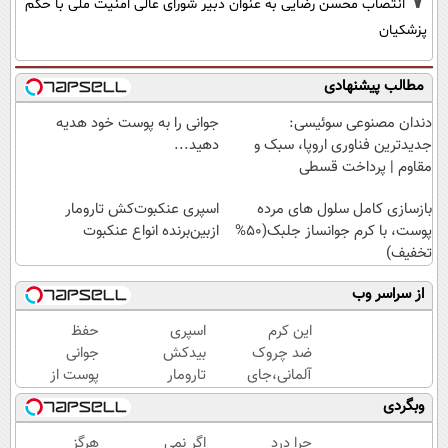
7
انتصاب محسن رضایی به عنوان دبیر شورای عالی امنیت ملی با حکم
پزشکیان
مطالب پیشنهادی
دندان مصنوعی سوئیسی:
جوانی را به پوست خود هدیه
جدیدترین فناوری اروپا، سبک و
دهید...
مقاوم | پرداخت قسطی
بازسازی کامل سلول های مرده
اسپری عنکبوت‌‌کش تارومار
پوست، با کرم جوانساز جلبک(50%
ازبین‌برنده انواع عنکبوت
تخفیف)
از سراسر وب
این کرم
اسپری
حفظ
ضد چروک
بیدکش
جوانی
آلمانی،جای
تارومار
پوست از
بوتاکس رو
با
اعماق
وبگردی
برات پر
اثرفوری
دریا با
میکنه!
،
جلبک
چرا درد
اگر نمی
هرگز