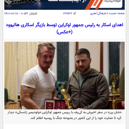
سیاسی
اقتصاد
صفحه نخست
»
فرهنگی/هنری
کد
۸۶۵۵۱۷
انتشار:
۱۰:۵۹ - ۱۸-۰۸-۱۴۰۱
جامعه
اقتصادی
اهدای اسکار به رئیس جمهور اوکراین توسط بازیگر اسکاری هالیوود
ورزشی
(+عکس)
اجتماعی
خودرو
بین الملل
حوادث
فرهنگ و هنر
سیاست خارجی
سلامت
علم و دانش
یک برش دانایی
قرآن
فناوری و It
محیط زیست
گوناگون
علمی
سفر و تفریح
فیلم
سرگرمی
اخبار کریپتو
عصر ایران 2
اقتصاد
باشگاه مغز
آموزش زبان
خواندنی ها و دیدنی ها
ورزش
مجله تصویری سلاح
«شان پن» در سفر اخیرش به کی‌یف با رییس جمهور اوکراین «ولودیمیر زلنسکی» دیدار
کرد تا حمایت خود را از این کشور در بحبوحه جنگ با روسیه اعلام کند.
داستان کوتاه
سیاست