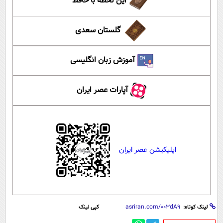
این لحظه با حافظ
گلستان سعدی
آموزش زبان انگلیسی
آپارات عصر ایران
اپلیکیشن عصر ایران
لینک کوتاه:
کپی لینک