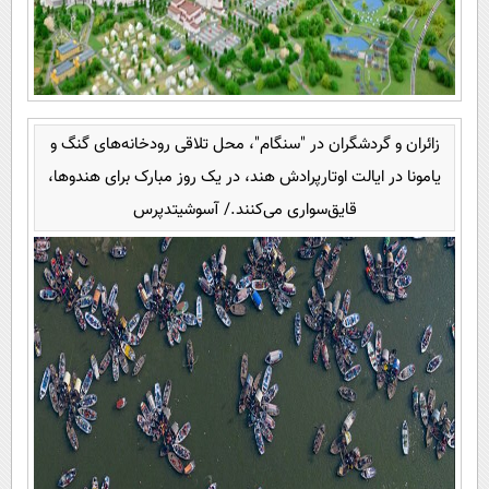
زائران و گردشگران در "سنگام"، محل تلاقی رودخانه‌های گنگ و
یامونا در ایالت اوتارپرادش هند، در یک روز مبارک برای هندوها،
قایق‌سواری می‌کنند./ آسوشیتدپرس