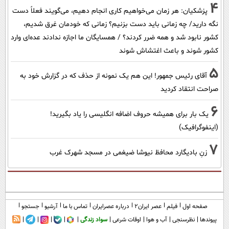
4
پزشکیان: هر زمان می‌خواهیم کاری انجام دهیم، می‌گویند فعلاً دست
نگه دارید/ چه زمانی باید دست بزنیم؟ زمانی که خودمان غرق شدیم،
کشور نابود شد و همه ضرر کردند؟ / همسایگان ما اجازه ندادند عده‌ای وارد
کشور شوند و باعث اغتشاش شوند
5
آقای رئیس جمهور! این هم یک نمونه از حذف که در گزارش خود به
صراحت انتقاد کردید
6
یک بار برای همیشه حروف اضافه انگلیسی را یاد بگیرید!
(اینفوگرافیک)
7
زنِ بادیگارد محافظ نیوشا ضیغمی در مسجد شهرک غرب
صفحه اول
فیلم
عصر ایران۲
درباره عصرایران
تماس با ما
آرشیو
جستجو
پیوندها
نظرسنجی
آب و هوا
اوقات شرعی
سواد زندگی