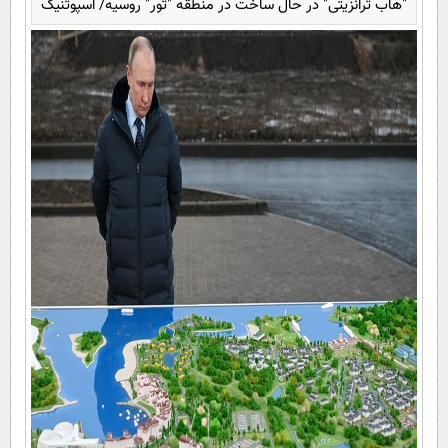
"هاب ترانزیتی" در حال ساخت در منطقه "تور" روسیه/ اسپوتنیک