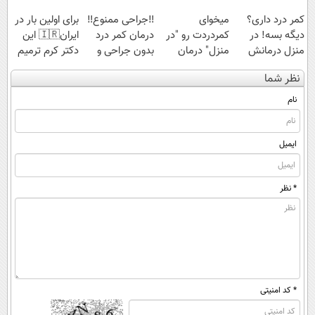
کمر درد داری؟
میخوای
‼️جراحی ممنوع‼️
برای اولین بار در
دیگه بسه! در
کمردردت رو "در
درمان کمر درد
ایران🇮🇷 این
منزل درمانش
منزل" درمان
بدون جراحی و
دکتر کرم ترمیم
کن
کنی؟ (◂فیلم +
دوره نقاهت
کننده 23 روزه
نظر شما
(◀پرسش‌نامه)
◂پرسش‌نامه)
ساخت!
نام
ایمیل
* نظر
* کد امنیتی