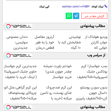
لینک کوتاه:
کپی لینک
‌گزارش خطا در خبر
مطالب پیشنهادی
ویدیو هولناک از
نوشیدنی
آرتروز مفاصل
دندان مصنوعی
جوان کارتن
شفابخش کبد با
خود را به طور
سوئیسی:
خوابی که
10 گیاه
قطعی درمان
جدیدترین
میلیاردر شد.
موثر(تخفیف تا
کنید!
فناوری اروپا،
از سراسر وب
آموزش رایگان
امشب)
◗پرسش‌نامه◖
سبک و مقاوم |
پرداخت قسطی
بمب جوانساز! کرم
خودتم باورت نمیشه
جدیدترین کرم جوانساز
بوتاکس جلبک
چقدر جوون شدی!
حاوی جلبک اسپیرولینا!
اسپیرولینا50%تخفیف
خرید جوانساز
( لینک خرید با تخفیف
اسپیرولینا با تخفیف
ویژه)
بدون سوزن پوستتو
این کرم ضدچروک
این کرم گیاهی،مثل اتو
ویژه
10سال جوون
غذای پوستت رو تامین
چروکای پوستتوصاف
کن50%تخفیف پاییزی
میکنه (خرید با
میکنه!50%تخفیف
40%تخفیف)
مطالب پیشنهادی