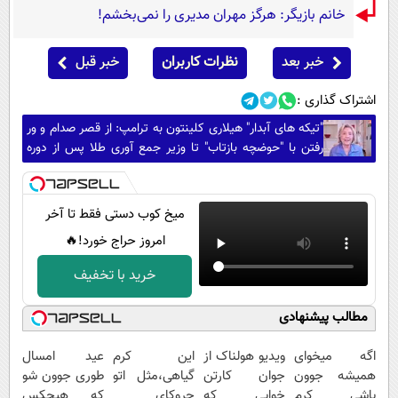
خانم بازیگر: هرگز مهران مدیری را نمی‌بخشم!
خبر بعد
نظرات کاربران
خبر قبل
اشتراک گذاری :
"تیکه های آبدار" هیلاری کلینتون به ترامپ: از قصر صدام و ور
رفتن با "حوضچه بازتاب" تا وزیر جمع آوری طلا پس از دوره
ترامپ!
میخ کوب دستی فقط تا آخر
امروز حراج خورد!🔥
خرید با تخفیف
مطالب پیشنهادی
اگه میخوای
ویدیو هولناک از
این کرم
عید امسال
همیشه جوون
جوان کارتن
گیاهی،مثل اتو
طوری جوون شو
باشی کرم
خوابی که
چروکای
که هیچکس