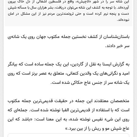
این شانه سر را در شهر «لاچیش»، واقع در فلسطین اشغالی از دل خاک بیرون
پیامک
سرگرمی
آورده‌اند. با توجه به کشف این شانه می‌توان دریافت، بشر هزاران سال با مسأله شپش
روانشناسی
دست و پنجه نرم کرده است و حتی ثروتمندترین مردم نیز از این مشکل در امان
فناوری
نبوده‌اند.
آشپزی
گوناگون
باستان‌شناسان از کشف نخستین جمله مکتوب جهان روی یک شانه‌ی
دانلود
حوادث
سر خبر دادند.
محیط زیست
سلامت
به گزارش ایسنا به نقل از گاردین، این یک جمله ساده است که بیانگر
فرهنگی
امید و نگرانی‌های یک والدین کنعانی، متعلق به عصر برنز است که روی
یک شانه سر از جنس عاج حکاکی شده است.
بین الملل
اجتماعی
متخصصان معتقدند این جمله در حقیقت قدیمی‌ترین جمله مکتوب
حیات وحش
است که با استفاده از قدیمی‌ترین الفبا نوشته شده است. جمله‌ای که
سیاست خارجی
روی این شیء نفیس نوشته شده، به این معنا است: «باشد که این
عاج شپش مو و ریش را از بین ببرد.»