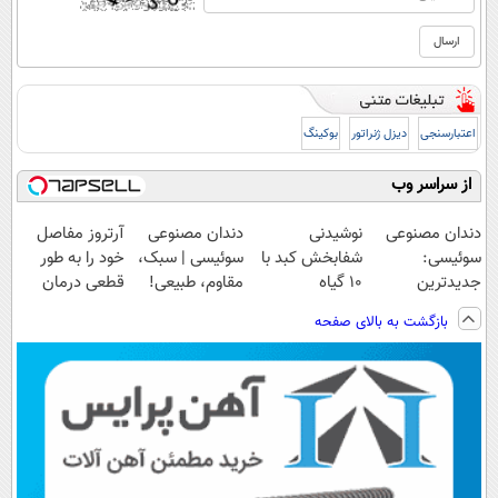
اعتبارسنجی
دیزل ژنراتور
بوکینگ
از سراسر وب
دندان مصنوعی
نوشیدنی
دندان مصنوعی
آرتروز مفاصل
سوئیسی:
شفابخش کبد با
سوئیسی | سبک،
خود را به طور
جدیدترین
10 گیاه
مقاوم، طبیعی!
قطعی درمان
فناوری اروپا،
موثر(تخفیف تا
ویزیت
کنید!
بازگشت به بالای صفحه
سبک و مقاوم |
امشب)
رایگان+پرداخت
◗پرسش‌نامه◖
پرداخت قسطی
اقساطی😍