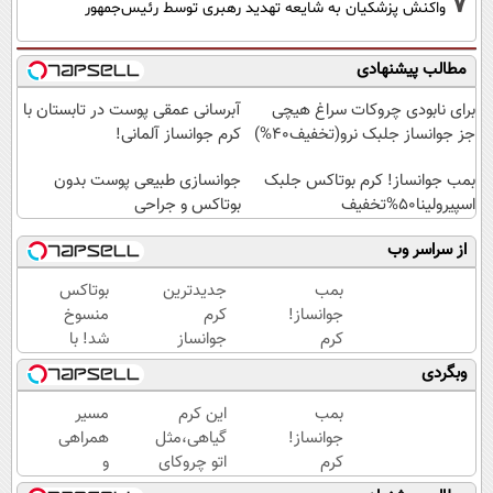
7
واکنش پزشکیان به شایعه تهدید رهبری توسط رئیس‌جمهور
مطالب پیشنهادی
برای نابودی چروکات سراغ هیچی
آبرسانی عمقی پوست در تابستان با
جز جوانساز جلبک نرو(تخفیف40%)
کرم جوانساز آلمانی!
بمب جوانساز! کرم بوتاکس جلبک
جوانسازی طبیعی پوست بدون
اسپیرولینا50%تخفیف
بوتاکس و جراحی
از سراسر وب
بمب
جدیدترین
بوتاکس
جوانساز!
کرم
منسوخ
کرم
جوانساز
شد! با
بوتاکس
حاوی
کرم
وبگردی
جلبک
جلبک
جوانساز
اسپیرولینا50%تخفیف
اسپیرولینا!
جلبک10،12سال
بمب
این کرم
مسیر
( لینک
جوان
جوانساز!
گیاهی،مثل
همراهی
خرید با
شو50%تخفیف
کرم
اتو چروکای
و
تخفیف
بوتاکس
پوستتوصاف
گزارش