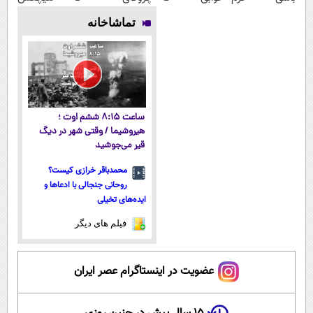
جوانساز جلبک
میلیاردر شد.
پوستتوصاف
نشناستت
تماشاخانه
مخصوص توعه
آموزش رایگان
میکنه!50%تخفیف
ساعت ۸:۱۵ ششم اوت ؛
هیروشیما / وقتی شهر در دیگ
قیر می‌جوشید
محمدباقر خرازی کیست؟
روحانی جنجالی با ادعاها و
ایده‌های تخیلی
فیلم های دیگر
عضویت در اینستاگرام عصر ایران