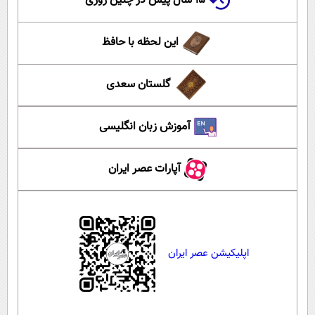
۱۵ سال پیش در چنین روزی
این لحظه با حافظ
گلستان سعدی
آموزش زبان انگلیسی
آپارات عصر ایران
اپلیکیشن عصر ایران